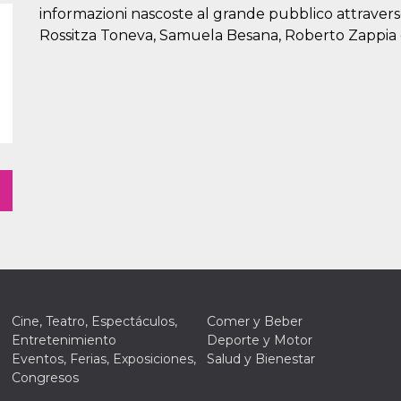
informazioni nascoste al grande pubblico attraver
Rossitza Toneva, Samuela Besana, Roberto Zappia e
Cine, Teatro, Espectáculos,
Comer y Beber
Entretenimiento
Deporte y Motor
Eventos, Ferias, Exposiciones,
Salud y Bienestar
Congresos