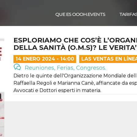
QUE ES OOOH.EVENTS
TARIFA
ESPLORIAMO CHE COS’È L’ORGAN
DELLA SANITÀ (O.M.S)? LE VERITA
14 ENERO 2024 - 14:00
LAS VENTAS EN LÍN
Reuniones, Ferias, Congresos.
Dietro le quinte dell'Organizzazione Mondiale della
Raffaella Regoli e Marianna Canè, affiancate da espe
Avvocati e Dottori esperti in materia.