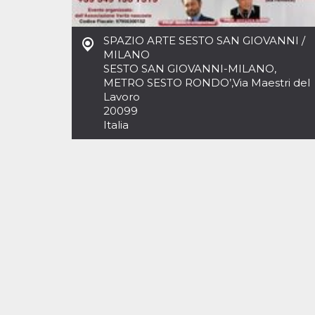
Cookies estrictamente necesarias
Cookies de preferencias
SPAZIO ARTE SESTO SAN GIOVANNI /
Las cookies estrictamente necesarias permiten
MILANO
la funcionalidad principal del sitio web, como
SESTO SAN GIOVANNI-MILANO,
el inicio de sesión de usuario y la gestión de
cuentas. El sitio web no se puede utilizar
METRO SESTO RONDO’
,
Via Maestri del
correctamente sin las cookies estrictamente
Lavoro
necesarias.
20099
Italia
Proveedor /
Nombre
Vencimiento
Descripción
Dominio
cf_clearance
1 año
Esta cookie es
Cloudflare,
utilizada por el
Inc.
servicio
.oooh.events
CloudFlare para
identificar el
tráfico web de
confianza y
anular cualquier
restricción de
seguridad
basada en la
dirección IP del
visitante. Es
esencial para
apoyar las
funciones de
seguridad de un