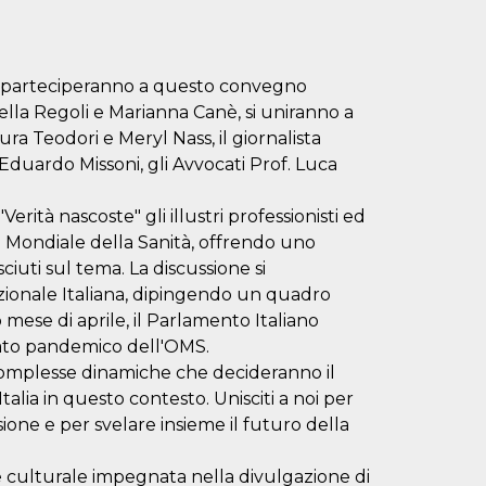
che parteciperanno a questo convegno
aella Regoli e Marianna Canè, si uniranno a
ura Teodori e Meryl Nass, il giornalista
duardo Missoni, gli Avvocati Prof. Luca
rità nascoste" gli illustri professionisti ed
ne Mondiale della Sanità, offrendo uno
uti sul tema. La discussione si
nazionale Italiana, dipingendo un quadro
mo mese di aprile, il Parlamento Italiano
tato pandemico dell'OMS.
omplesse dinamiche che decideranno il
Italia in questo contesto. Unisciti a noi per
ione e per svelare insieme il futuro della
ne culturale impegnata nella divulgazione di