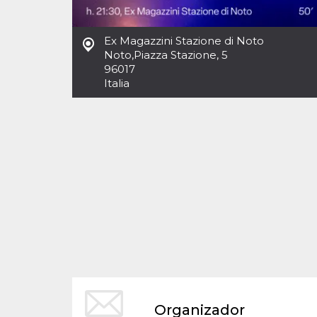
Cookies estrictamente necesarias
Cookies de preferencias
Ex Magazzini Stazione di Noto
Las cookies estrictamente necesarias permiten
Noto
,
Piazza Stazione, 5
la funcionalidad principal del sitio web, como
96017
el inicio de sesión de usuario y la gestión de
cuentas. El sitio web no se puede utilizar
Italia
correctamente sin las cookies estrictamente
necesarias.
Proveedor /
Nombre
Vencimiento
Descripción
Dominio
cf_clearance
1 año
Esta cookie es
Cloudflare,
utilizada por el
Inc.
servicio
.oooh.events
CloudFlare para
identificar el
tráfico web de
confianza y
anular cualquier
restricción de
seguridad
basada en la
dirección IP del
visitante. Es
esencial para
apoyar las
funciones de
Organizador
seguridad de un