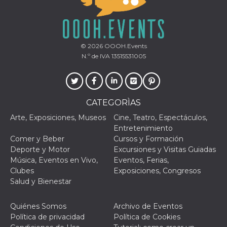
le impos
della lin
permetto
condivide
pagina.
© 2026
OOOH.Events
fr
3 meses
Contiene
Meta
N.º de IVA 13515531005
combina
Platform Inc.
identific
.facebook.com
única de
navegado
utiliza p
publicid
dirigida.
CATEGORÌAS
oo
5 años
Cookie d
Meta
Arte, Exposiciones, Museos
Cine, Teatro, Espectáculos,
exclusió
Platform Inc.
Entretenimiento
anuncios
.facebook.com
Comer y Beber
Cursos y Formación
sb
2 años
Identific
Meta
Deporte y Motor
Excursiones y Visitas Guiadas
navegad
Platform Inc.
Faceboo
.facebook.com
Música, Eventos en Vivo,
Eventos, Ferias,
autentica
Clubes
Exposiciones, Congresos
marketin
cookies 
Salud y Bienestar
función
específic
Faceboo
Quiénes Somos
Archivo de Eventos
usida
.facebook.com
Sesión
raccoglie
Política de privacidad
Política de Cookies
informaz