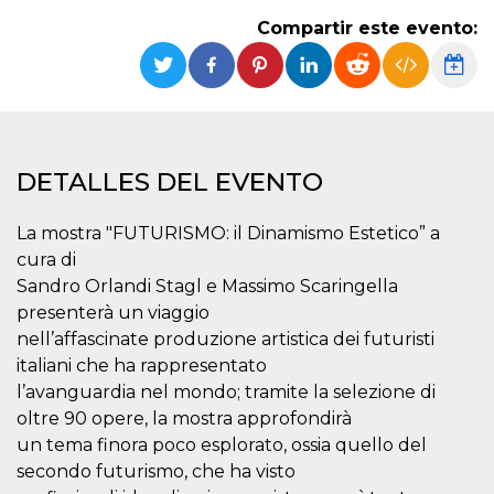
Cookies estrictamente necesarias
Compartir este evento:
Cookies de preferencias
Las cookies estrictamente necesarias permiten
la funcionalidad principal del sitio web, como
el inicio de sesión de usuario y la gestión de
cuentas. El sitio web no se puede utilizar
correctamente sin las cookies estrictamente
necesarias.
DETALLES DEL EVENTO
Proveedor /
Nombre
Vencimiento
Descripción
Dominio
La mostra "FUTURISMO: il Dinamismo Estetico” a
cf_clearance
1 año
Esta cookie es
Cloudflare,
cura di
utilizada por el
Inc.
servicio
.oooh.events
Sandro Orlandi Stagl e Massimo Scaringella
CloudFlare para
identificar el
presenterà un viaggio
tráfico web de
nell’affascinate produzione artistica dei futuristi
confianza y
anular cualquier
italiani che ha rappresentato
restricción de
seguridad
l’avanguardia nel mondo; tramite la selezione di
basada en la
dirección IP del
oltre 90 opere, la mostra approfondirà
visitante. Es
un tema finora poco esplorato, ossia quello del
esencial para
apoyar las
secondo futurismo, che ha visto
funciones de
seguridad de un