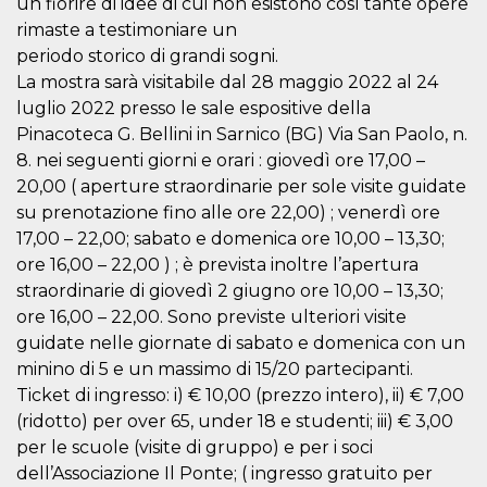
un fiorire di idee di cui non esistono così tante opere
sitio web y
rimaste a testimoniare un
proporcionar
protección
periodo storico di grandi sogni.
contra visitantes
maliciosos.
La mostra sarà visitabile dal 28 maggio 2022 al 24
luglio 2022 presso le sale espositive della
wordpress_test_cookie
Sesión
Se utiliza en
Automattic
sitios creados
Inc.
Pinacoteca G. Bellini in Sarnico (BG) Via San Paolo, n.
con Wordpress.
.oooh.events
Comprueba si el
8. nei seguenti giorni e orari : giovedì ore 17,00 –
navegador tiene
habilitadas las
20,00 ( aperture straordinarie per sole visite guidate
cookies
su prenotazione fino alle ore 22,00) ; venerdì ore
PHPSESSID
Sesión
Cookie
PHP.net
17,00 – 22,00; sabato e domenica ore 10,00 – 13,30;
generada por
oooh.events
aplicaciones
ore 16,00 – 22,00 ) ; è prevista inoltre l’apertura
basadas en el
straordinarie di giovedì 2 giugno ore 10,00 – 13,30;
lenguaje PHP.
Este es un
ore 16,00 – 22,00. Sono previste ulteriori visite
identificador de
propósito
guidate nelle giornate di sabato e domenica con un
general que se
utiliza para
minino di 5 e un massimo di 15/20 partecipanti.
mantener las
Ticket di ingresso: i) € 10,00 (prezzo intero), ii) € 7,00
variables de
sesión del
(ridotto) per over 65, under 18 e studenti; iii) € 3,00
usuario.
Normalmente es
per le scuole (visite di gruppo) e per i soci
un número
dell’Associazione Il Ponte; ( ingresso gratuito per
generado al