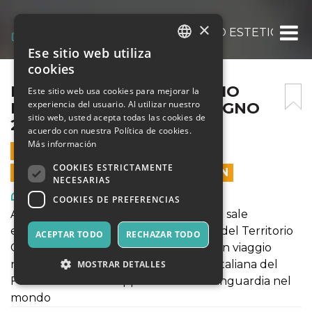
×
FUTURISMO : IL DINAMISMO ESTETICO VE
Ese sitio web utiliza
ITALIAN
cookies
ENGLISH
FUTURISMO : IL DINAMISMO
Este sitio web usa cookies para mejorar la
experiencia del usuario. Al utilizar nuestro
ESTETICO VENERDÌ 10 GIUGNO
SPANISH
sitio web, usted acepta todas las cookies de
2022
acuerdo con nuestra Política de cookies.
Más información
10 JUNIO 2022 - 17:00
COOKIES ESTRICTAMENTE
LAS VENTAS EN LÍNEA TERMINARON
NECESARIAS
Arte, Exposiciones, Museos
COOKIES DE PREFERENCIAS
A partire dal 28.maggio 2022 presso le sale
espositive del Museo civico dell'Arte e del Territorio
ACEPTAR TODO
RECHAZAR TODO
G.Bellini sarà possibile intraprendere un viaggio
nell’affascinante produzione artistica italiana del
MOSTRAR DETALLES
Futurismo che ha rappresentato l’avanguardia nel
mondo