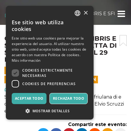
×
GUARNERIUS – MANGJÂ LIBRIS E SFUEÂ PA
Ese sitio web utiliza
ITALIAN
cookies
ENGLISH
GUARNERIUS – MANGJÂ LIBRIS E
Este sitio web usa cookies para mejorar la
experiencia del usuario. Al utilizar nuestro
SFUEÂ PARSUTS @CHIESETTA DI
SPANISH
sitio web, usted acepta todas las cookies de
SANTA MARIA DEL MARE IL 29
acuerdo con nuestra Política de cookies.
LUGLIO
Más información
29 JULIO 2021 - 21:00
COOKIES ESTRICTAMENTE
NECESARIAS
LAS VENTAS EN LÍNEA TERMINARON
COOKIES DE PREFERENCIAS
Arte, Exposiciones, Museos
Spettacolo teatrale in lingua italiana e friulana di e
ACEPTAR TODO
RECHAZAR TODO
con Angelo Floramo e Fabiano Fantini, Elvio Scruzzi
e Claudio Moretti
MOSTRAR DETALLES
Compartir este evento: