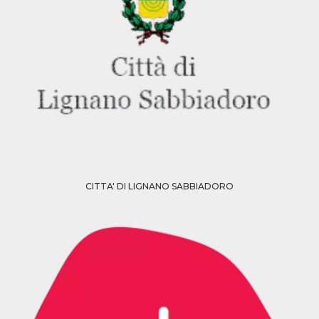
azar, la forma en
que se usa
puede ser
específico del
sitio, pero un
buen ejemplo es
mantener un
estado de inicio
de sesión para
un usuario entre
páginas.
m
1 año 1 mes
Esta cookie se
Stripe
utiliza
m.stripe.com
generalmente
para el
rendimiento y la
optimización de
los servicios de
CITTA' DI LIGNANO SABBIADORO
procesamiento
de pagos,
facilitando el
almacenamiento
de contenidos
en el navegador
para hacer que
las páginas se
carguen más
rápido.
CookieScriptConsent
4 semanas 2
El servicio
CookieScript
días
Cookie-
oooh.events