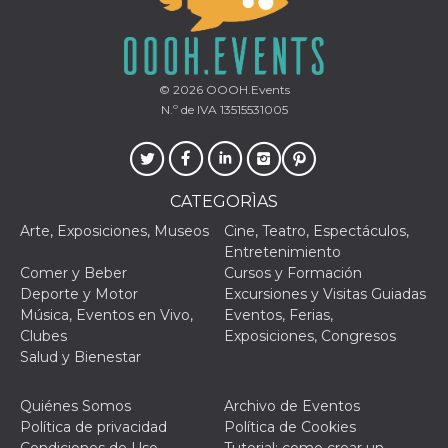
le impos
della lin
permetto
condivide
pagina.
© 2026
OOOH.Events
fr
3 meses
Contiene
Meta
N.º de IVA 13515531005
combina
Platform Inc.
identific
.facebook.com
única de
navegado
utiliza p
publicid
dirigida.
CATEGORÌAS
oo
5 años
Cookie d
Meta
Arte, Exposiciones, Museos
Cine, Teatro, Espectáculos,
exclusió
Platform Inc.
Entretenimiento
anuncios
.facebook.com
Comer y Beber
Cursos y Formación
sb
2 años
Identific
Meta
Deporte y Motor
Excursiones y Visitas Guiadas
navegad
Platform Inc.
Faceboo
.facebook.com
Música, Eventos en Vivo,
Eventos, Ferias,
autentica
Clubes
Exposiciones, Congresos
marketin
cookies 
Salud y Bienestar
función
específic
Faceboo
Quiénes Somos
Archivo de Eventos
usida
.facebook.com
Sesión
raccoglie
Política de privacidad
Política de Cookies
informaz