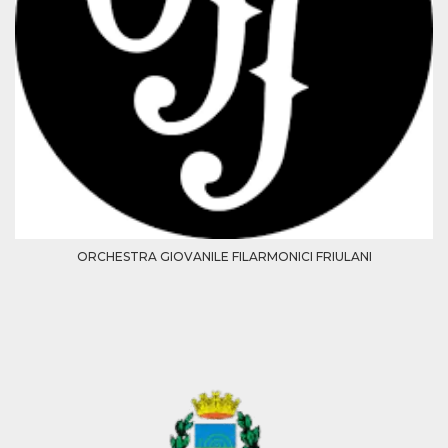
sitio web y
proporcionar
protección
contra visitantes
maliciosos.
wordpress_test_cookie
Sesión
Se utiliza en
Automattic
sitios creados
Inc.
con Wordpress.
.oooh.events
Comprueba si el
navegador tiene
habilitadas las
cookies
PHPSESSID
Sesión
Cookie
PHP.net
generada por
oooh.events
aplicaciones
basadas en el
ORCHESTRA GIOVANILE FILARMONICI FRIULANI
lenguaje PHP.
Este es un
identificador de
propósito
general que se
utiliza para
mantener las
variables de
sesión del
usuario.
Normalmente es
un número
generado al