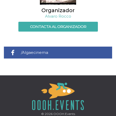
Script.com
utiliza esta
cookie para
Organizador
recordar las
preferencias de
Alvaro Rocco
consentimiento
de cookies de
los visitantes. Es
CONTACTA AL ORGANIZADOR
necesario que el
banner de
cookies de
Cookie-
Script.com
funcione
correctamente.
/Algaecinema
Declaración de almacenamiento
Tipo de
Nombre
Descripción
almacenamiento
fbssls_314278995690155
Almacenamiento
de sesión
wpEmojiSettingsSupports
Almacenamiento
de sesión
cn_uc__
Almacenamiento
local
© 2026
OOOH.Events