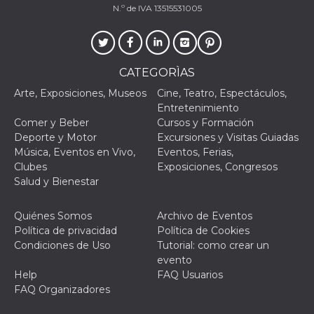
N.º de IVA 13515531005
CATEGORÌAS
Proveedor /
Nombre
Vencimiento
Descripc
Arte, Exposiciones, Museos
Cine, Teatro, Espectáculos,
Dominio
Entretenimiento
c_user
4 semanas 2
Cookie de
Meta
Comer y Beber
Cursos y Formación
días
de sesió
Platform Inc.
usuario.
Deporte y Motor
Excursiones y Visitas Guiadas
.facebook.com
ser de se
Música, Eventos en Vivo,
Eventos, Ferias,
permane
durante 
Clubes
Exposiciones, Congresos
Salud y Bienestar
datr
2 años
Esta coo
Meta
identifica
Platform Inc.
navegado
.facebook.com
conecta 
Quiénes Somos
Archivo de Eventos
Facebook
Política de privacidad
Política de Cookies
directam
vinculad
Condiciones de Uso
Tutorial: como crear un
usuario 
evento
Faceboo
individua
Help
FAQ Usuarios
Facebook
FAQ Organizadores
que se ut
ayudar c
seguridad