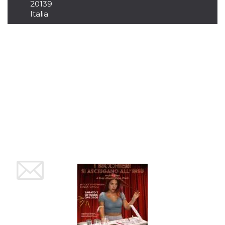
azar, la forma en
20139
que se usa
Italia
puede ser
específico del
sitio, pero un
buen ejemplo es
mantener un
estado de inicio
de sesión para
un usuario entre
páginas.
m
1 año 1 mes
Esta cookie se
Stripe
utiliza
m.stripe.com
generalmente
para el
rendimiento y la
optimización de
los servicios de
procesamiento
de pagos,
facilitando el
almacenamiento
de contenidos
en el navegador
para hacer que
las páginas se
carguen más
rápido.
CookieScriptConsent
4 semanas 2
El servicio
CookieScript
días
Cookie-
oooh.events