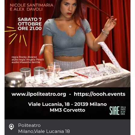
sitio web y
proporcionar
protección
contra visitantes
maliciosos.
wordpress_test_cookie
Sesión
Se utiliza en
Automattic
sitios creados
Inc.
con Wordpress.
.oooh.events
Comprueba si el
navegador tiene
habilitadas las
cookies
PHPSESSID
Sesión
Cookie
PHP.net
generada por
oooh.events
aplicaciones
basadas en el
lenguaje PHP.
Este es un
identificador de
propósito
general que se
utiliza para
mantener las
variables de
sesión del
usuario.
Normalmente es
Politeatro
un número
Milano
,
Viale Lucania 18
generado al