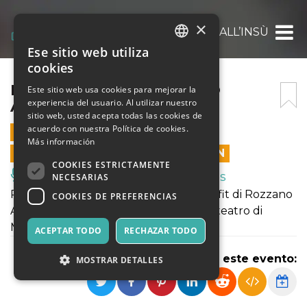
×
I BICCHIERI SI ASCIUGANO ALL’INSÙ
Ese sitio web utiliza
ITALIAN
cookies
ENGLISH
I BICCHIERI SI ASCIUGANO
Este sitio web usa cookies para mejorar la
experiencia del usuario. Al utilizar nuestro
ALL’INSÙ
SPANISH
sitio web, usted acepta todas las cookies de
acuerdo con nuestra Política de cookies.
7 OCTUBRE 2023 - 21:00
Más información
LAS VENTAS EN LÍNEA TERMINARON
COOKIES ESTRICTAMENTE
Música, Eventos en Vivo, Clubes
NECESARIAS
Pièce teatrale dell'associazione no profit di Rozzano
COOKIES DE PREFERENCIAS
Algae cinema che si terrà presso il politeatro di
Milano ,viale Lucania 18.
ACEPTAR TODO
RECHAZAR TODO
Compartir este evento:
MOSTRAR DETALLES