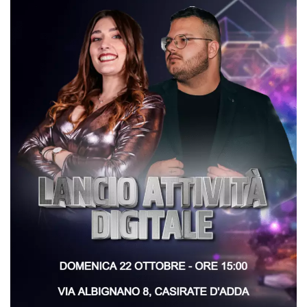
Script.com
utiliza esta
cookie para
recordar las
preferencias de
consentimiento
de cookies de
los visitantes. Es
necesario que el
banner de
cookies de
Cookie-
Script.com
funcione
correctamente.
Declaración de almacenamiento
Tipo de
Nombre
Descripción
almacenamiento
fbssls_314278995690155
Almacenamiento
de sesión
wpEmojiSettingsSupports
Almacenamiento
de sesión
cn_uc__
Almacenamiento
local