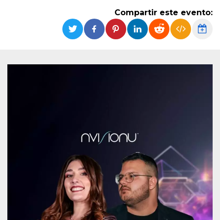
Cookies estrictamente necesarias
Compartir este evento:
Cookies de preferencias
Las cookies estrictamente necesarias permiten
la funcionalidad principal del sitio web, como
el inicio de sesión de usuario y la gestión de
cuentas. El sitio web no se puede utilizar
correctamente sin las cookies estrictamente
necesarias.
Proveedor /
Nombre
Vencimiento
Descripción
Dominio
cf_clearance
1 año
Esta cookie es
Cloudflare,
utilizada por el
Inc.
servicio
.oooh.events
CloudFlare para
identificar el
tráfico web de
confianza y
anular cualquier
restricción de
seguridad
basada en la
dirección IP del
visitante. Es
esencial para
apoyar las
funciones de
seguridad de un