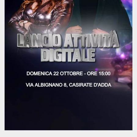
sitio web y
proporcionar
protección
contra visitantes
maliciosos.
wordpress_test_cookie
Sesión
Se utiliza en
Automattic
sitios creados
Inc.
con Wordpress.
.oooh.events
Comprueba si el
navegador tiene
habilitadas las
cookies
PHPSESSID
Sesión
Cookie
PHP.net
generada por
oooh.events
aplicaciones
basadas en el
lenguaje PHP.
Este es un
identificador de
propósito
general que se
utiliza para
mantener las
variables de
sesión del
usuario.
Normalmente es
un número
generado al