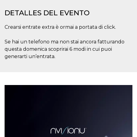
azar, la forma en
que se usa
puede ser
DETALLES DEL EVENTO
específico del
sitio, pero un
buen ejemplo es
mantener un
Crearsi entrate extra è ormai a portata di click.
estado de inicio
de sesión para
un usuario entre
Se hai un telefono ma non stai ancora fatturando
páginas.
questa domenica scoprirai 6 modi in cui puoi
m
1 año 1 mes
Esta cookie se
Stripe
generarti un’entrata.
utiliza
m.stripe.com
generalmente
para el
rendimiento y la
optimización de
los servicios de
procesamiento
de pagos,
facilitando el
almacenamiento
de contenidos
en el navegador
para hacer que
las páginas se
carguen más
rápido.
CookieScriptConsent
4 semanas 2
El servicio
CookieScript
días
Cookie-
oooh.events