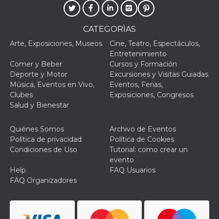
le impos
della lin
permetto
condivide
CATEGORÌAS
pagina.
Arte, Exposiciones, Museos
Cine, Teatro, Espectáculos,
fr
3 meses
Contiene
Meta
Entretenimiento
combina
Platform Inc.
identific
.facebook.com
Comer y Beber
Cursos y Formación
única de
Deporte y Motor
Excursiones y Visitas Guiadas
navegado
utiliza p
Música, Eventos en Vivo,
Eventos, Ferias,
publicid
Clubes
Exposiciones, Congresos
dirigida.
Salud y Bienestar
oo
5 años
Cookie d
Meta
exclusió
Platform Inc.
anuncios
.facebook.com
Quiénes Somos
Archivo de Eventos
Política de privacidad
sb
Política de Cookies
2 años
Identific
Meta
navegad
Platform Inc.
Condiciones de Uso
Tutorial: como crear un
Faceboo
.facebook.com
evento
autentica
marketin
Help
FAQ Usuarios
cookies 
FAQ Organizadores
función
específic
Faceboo
usida
.facebook.com
Sesión
raccoglie
informaz