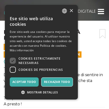
×
INAUGURAZIONE ATTIVITÀ DIGITALE – TRE
Ese sitio web utiliza
ITALIAN
cookies
ENGLISH
INAUGURAZIONE ATTIVITÀ
Este sitio web usa cookies para mejorar la
experiencia del usuario. Al utilizar nuestro
DIGITALE – TREVIGLIO
SPANISH
sitio web, usted acepta todas las cookies de
acuerdo con nuestra Política de cookies.
22 OCTUBRE 2023 - 15:00
Más información
LAS VENTAS EN LÍNEA TERMINARON
COOKIES ESTRICTAMENTE
Reuniones, Ferias, Congresos.
NECESARIAS
Treviglio sta per decollare.
COOKIES DE PREFERENCIAS
DOMENICA 22 ottobre avrai l’occasione di sentire in
via esclusiva di questo nuovo business che sta
ACEPTAR TODO
RECHAZAR TODO
rivoluzionando l’Italia.
MOSTRAR DETALLES
Ti aspettiamo h15 a Casirate d’Adda
A presto !