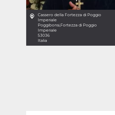
Cookies estrictamente necesarias
Cookies de preferencias
Cassero della Fortezza di Poggio
Las cookies estrictamente necesarias permiten
Imperiale
la funcionalidad principal del sitio web, como
Poggibonsi
,
Fortezza di Poggio
el inicio de sesión de usuario y la gestión de
cuentas. El sitio web no se puede utilizar
Imperiale
correctamente sin las cookies estrictamente
53036
necesarias.
Italia
Proveedor /
Nombre
Vencimiento
Descripción
Dominio
cf_clearance
1 año
Esta cookie es
Cloudflare,
utilizada por el
Inc.
servicio
.oooh.events
CloudFlare para
identificar el
tráfico web de
confianza y
anular cualquier
restricción de
seguridad
basada en la
dirección IP del
visitante. Es
esencial para
apoyar las
funciones de
seguridad de un