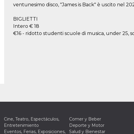
ventunesimo disco, "James is Back" è uscito nel 202
BIGLIETTI
Intero € 18
€16 - ridotto studenti scuole di musica, under 25, s
Cine, Teatro, Espectáculos,
Comer y Beber
Entretenimiento
Deporte y Motor
Eventos, Ferias, Exposiciones,
Salud y Bienestar