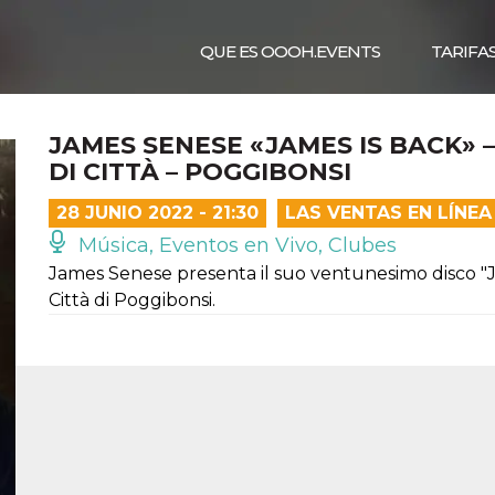
QUE ES OOOH.EVENTS
TARIFA
JAMES SENESE «JAMES IS BACK» –
DI CITTÀ – POGGIBONSI
28 JUNIO 2022 - 21:30
LAS VENTAS EN LÍNE
Música, Eventos en Vivo, Clubes
James Senese presenta il suo ventunesimo disco "Jam
Città di Poggibonsi.