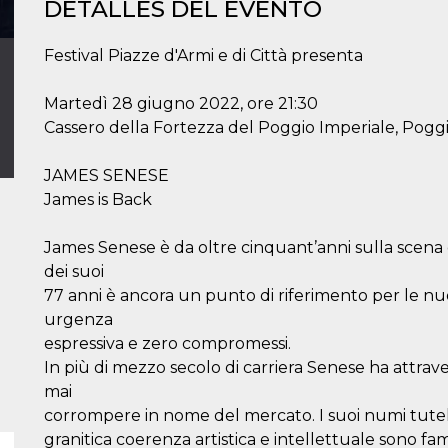
DETALLES DEL EVENTO
Festival Piazze d'Armi e di Città presenta
Martedì 28 giugno 2022, ore 21:30
Cassero della Fortezza del Poggio Imperiale, Pogg
JAMES SENESE
James is Back
James Senese è da oltre cinquant’anni sulla scena d
dei suoi
77 anni è ancora un punto di riferimento per le n
urgenza
espressiva e zero compromessi.
In più di mezzo secolo di carriera Senese ha attrav
mai
corrompere in nome del mercato. I suoi numi tutela
granitica coerenza artistica e intellettuale sono fa