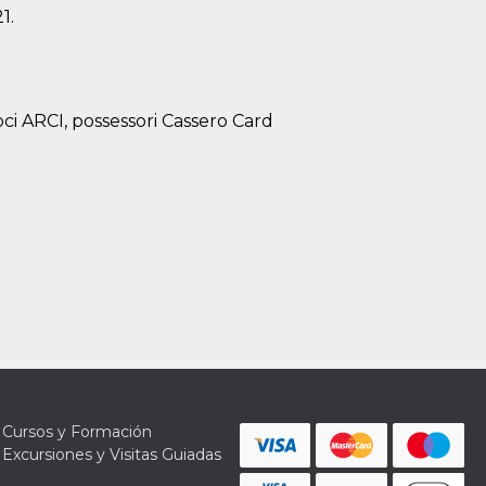
1.
oci ARCI, possessori Cassero Card
Cursos y Formación
Excursiones y Visitas Guiadas