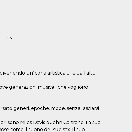
ibonsi
ivenendo un’icona artistica che dall’alto
uove generazioni musicali che vogliono
ersato generi, epoche, mode, senza lasciarsi
ri sono Miles Davis e John Coltrane. La sua
mose come il suono del suo sax. Il suo