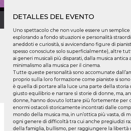
DETALLES DEL EVENTO
Uno spettacolo che non vuole essere un semplice c
esplorando a fondo situazioni e personalità straordin
aneddoti e curiosità, si avvicendano figure di piani
spesso conosciute solo superficialmente), altre tut
ai generi musicali più disparati, dalla musica antica a
minimalismo alla musica per il cinema.
Tutte queste personalità sono accomunate dall’amo
proprio sulla loro formazione come pianiste si sono
è quella di portare alla luce una parte della storia
giusto equilibrio e narrare sì storie di donne, ma, a
donne, hanno dovuto lottare più fortemente per ci
enormi ostacoli storicamente incontrati dalle comp
mondo della musica ma, in un’ottica più vasta, di
ogni genere di difficoltà tra cui anche pregiudizi raz
della famiglia, bullismo, per raggiungere la libertà