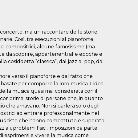
oncerto, ma un raccontare delle storie,
arie. Così, tra esecuzioni al pianoforte,
ste-compositrici, alcune famosissime (ma
te da scoprire, appartenenti alle epoche e
lla cosiddetta “classica”, dal jazz al pop, dal
re verso il pianoforte e dal fatto che
 basate per comporre la loro musica. L’idea
 della musica quasi mai considerata con il
ncor prima, storie di persone che, in quanto
ò che amavano. Non si parlerà solo degli
ositrici ad entrare professionalmente nel
 musiciste che hanno combattuto e superato
ziali, problemi fisici, imposizioni da parte
 di esprimersi e vivere la musica come