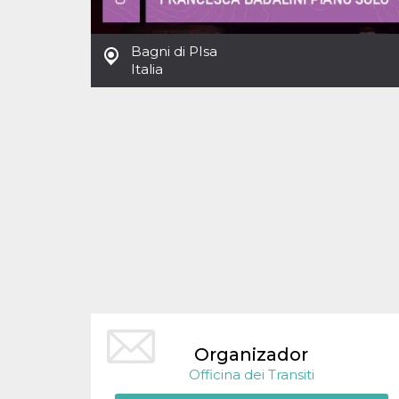
Cookies estrictamente necesarias
Cookies de preferencias
Bagni di PIsa
Las cookies estrictamente necesarias permiten
Italia
la funcionalidad principal del sitio web, como
el inicio de sesión de usuario y la gestión de
cuentas. El sitio web no se puede utilizar
correctamente sin las cookies estrictamente
necesarias.
Proveedor /
Nombre
Vencimiento
Descripción
Dominio
cf_clearance
1 año
Esta cookie es
Cloudflare,
utilizada por el
Inc.
servicio
.oooh.events
CloudFlare para
identificar el
tráfico web de
confianza y
anular cualquier
restricción de
seguridad
basada en la
dirección IP del
visitante. Es
Organizador
esencial para
Officina dei Transiti
apoyar las
funciones de
seguridad de un