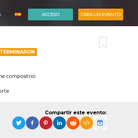
S
ACCESO
CREA UN EVENTO
ITALIANO
ENGLISH
A TERMINARON
ne compositrici
orte
Compartir este evento: