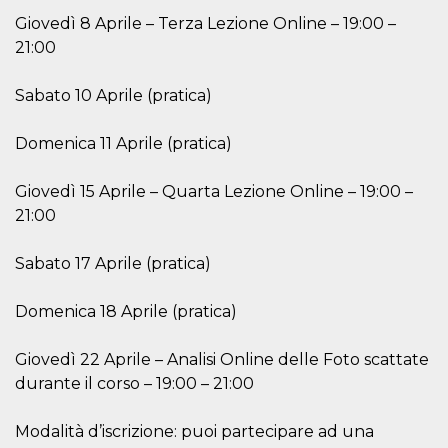
le impos
Giovedì 8 Aprile – Terza Lezione Online – 19:00 –
della lin
permetto
21:00
condivide
pagina.
Sabato 10 Aprile (pratica)
fr
3 meses
Contiene
Meta
combina
Platform Inc.
identific
.facebook.com
única de
Domenica 11 Aprile (pratica)
navegado
utiliza p
publicid
Giovedì 15 Aprile – Quarta Lezione Online – 19:00 –
dirigida.
21:00
oo
5 años
Cookie d
Meta
exclusió
Platform Inc.
anuncios
.facebook.com
Sabato 17 Aprile (pratica)
sb
2 años
Identific
Meta
navegad
Platform Inc.
Domenica 18 Aprile (pratica)
Faceboo
.facebook.com
autentica
marketin
cookies 
Giovedì 22 Aprile – Analisi Online delle Foto scattate
función
específic
durante il corso – 19:00 – 21:00
Faceboo
usida
.facebook.com
Sesión
raccoglie
Modalità d’iscrizione: puoi partecipare ad una
informaz