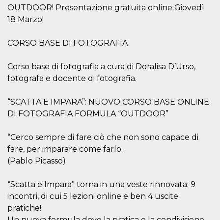
azar, la forma en
OUTDOOR! Presentazione gratuita online Giovedì
que se usa
puede ser
18 Marzo!
específico del
sitio, pero un
buen ejemplo es
mantener un
CORSO BASE DI FOTOGRAFIA
estado de inicio
de sesión para
un usuario entre
Corso base di fotografia a cura di Doralisa D’Urso,
páginas.
fotografa e docente di fotografia.
m
1 año 1 mes
Esta cookie se
Stripe
utiliza
m.stripe.com
generalmente
“SCATTA E IMPARA”: NUOVO CORSO BASE ONLINE
para el
rendimiento y la
DI FOTOGRAFIA FORMULA “OUTDOOR”
optimización de
los servicios de
procesamiento
“Cerco sempre di fare ciò che non sono capace di
de pagos,
facilitando el
fare, per imparare come farlo.
almacenamiento
de contenidos
(Pablo Picasso)
en el navegador
para hacer que
las páginas se
“Scatta e Impara” torna in una veste rinnovata: 9
carguen más
rápido.
incontri, di cui 5 lezioni online e ben 4 uscite
pratiche!
CookieScriptConsent
4 semanas 2
El servicio
CookieScript
días
Cookie-
oooh.events
Un nuova formula dove la pratica e la condivisione