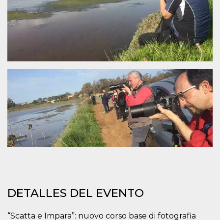
sitio web y
proporcionar
protección
contra visitantes
maliciosos.
wordpress_test_cookie
Sesión
Se utiliza en
Automattic
sitios creados
Inc.
con Wordpress.
.oooh.events
Comprueba si el
navegador tiene
habilitadas las
cookies
PHPSESSID
Sesión
Cookie
PHP.net
generada por
oooh.events
aplicaciones
basadas en el
lenguaje PHP.
Este es un
identificador de
propósito
general que se
utiliza para
mantener las
variables de
sesión del
DETALLES DEL EVENTO
usuario.
Normalmente es
un número
generado al
“Scatta e Impara”: nuovo corso base di fotografia