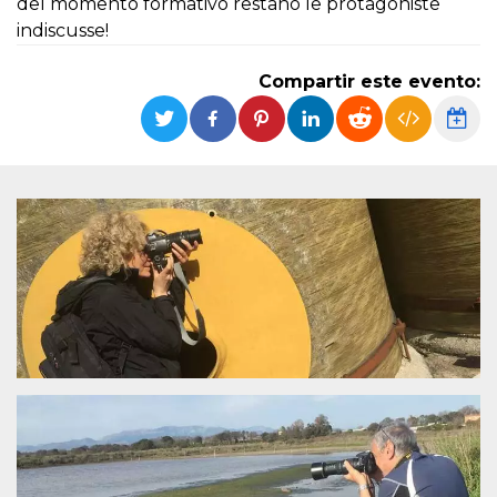
del momento formativo restano le protagoniste
Cookies estrictamente necesarias
indiscusse!
Cookies de preferencias
Las cookies estrictamente necesarias permiten
Compartir este evento:
la funcionalidad principal del sitio web, como
el inicio de sesión de usuario y la gestión de
cuentas. El sitio web no se puede utilizar
correctamente sin las cookies estrictamente
necesarias.
Proveedor /
Nombre
Vencimiento
Descripción
Dominio
cf_clearance
1 año
Esta cookie es
Cloudflare,
utilizada por el
Inc.
servicio
.oooh.events
CloudFlare para
identificar el
tráfico web de
confianza y
anular cualquier
restricción de
seguridad
basada en la
dirección IP del
visitante. Es
esencial para
apoyar las
funciones de
seguridad de un