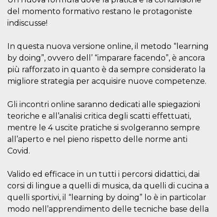
Script.com
utiliza esta
del momento formativo restano le protagoniste
cookie para
recordar las
indiscusse!
preferencias de
consentimiento
de cookies de
In questa nuova versione online, il metodo “learning
los visitantes. Es
necesario que el
by doing”, ovvero dell’ “imparare facendo”, è ancora
banner de
più rafforzato in quanto è da sempre considerato la
cookies de
Cookie-
migliore strategia per acquisire nuove competenze.
Script.com
funcione
correctamente.
Gli incontri online saranno dedicati alle spiegazioni
Declaración de almacenamiento
teoriche e all’analisi critica degli scatti effettuati,
mentre le 4 uscite pratiche si svolgeranno sempre
Tipo de
Nombre
Descripción
almacenamiento
all’aperto e nel pieno rispetto delle norme anti
Covid.
fbssls_314278995690155
Almacenamiento
de sesión
wpEmojiSettingsSupports
Almacenamiento
Valido ed efficace in un tutti i percorsi didattici, dai
de sesión
corsi di lingue a quelli di musica, da quelli di cucina a
cn_uc__
Almacenamiento
quelli sportivi, il “learning by doing” lo è in particolar
local
modo nell’apprendimento delle tecniche base della