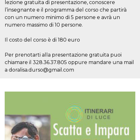
browser
lezione gratuita di presentazione, conoscere
dell'uten
l’insegnante e il programma del corso che partirà
dell'iden
univoco, 
con un numero minimo di 5 persone e avrà un
per perso
la pubbli
numero massimo di 10 persone.
gli utenti
xs
3 meses
Se usa p
Meta
Il costo del corso è di 180 euro
mantene
Platform Inc.
sesión
.facebook.com
Per prenotarti alla presentazione gratuita puoi
__cf_bm
29 minutos
Esta cook
Cloudflare
58 segundos
utiliza p
Inc.
chiamare il 328.36.37.805 oppure mandare una mail
distingui
.hubspot.com
humanos 
a doralisa.durso@gmail.com
Esto es
benefici
el sitio 
el fin de 
informes
sobre el 
sitio web
_cfuvid
.hubspot.com
Sesión
Esta cook
utiliza c
de segui
de usuar
sesiones
optimizar
experienc
usuario