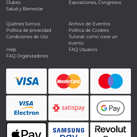
Clubes
Exposiciones, Congresos
funzional
Salud y Bienestar
modifich
dell'inter
vengono
agli uten
Quiénes Somos
Archivo de Eventos
nell'ambi
Política de privacidad
Política de Cookies
e
implemen
Condiciones de Uso
Tutorial: como crear un
graduali,
evento
garante
un'esper
Help
FAQ Usuarios
coerente
FAQ Organizadores
determin
utente d
esperime