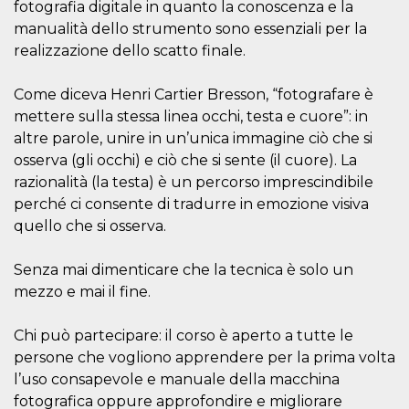
fotografia digitale in quanto la conoscenza e la
manualità dello strumento sono essenziali per la
realizzazione dello scatto finale.
Come diceva Henri Cartier Bresson, “fotografare è
Proveedor /
mettere sulla stessa linea occhi, testa e cuore”: in
Nombre
Vencimiento
Descripc
Dominio
altre parole, unire in un’unica immagine ciò che si
c_user
4 semanas 2
Cookie de
Meta
osserva (gli occhi) e ciò che si sente (il cuore). La
días
de sesió
Platform Inc.
usuario.
.facebook.com
razionalità (la testa) è un percorso imprescindibile
ser de se
permane
perché ci consente di tradurre in emozione visiva
durante 
quello che si osserva.
datr
2 años
Esta coo
Meta
identifica
Platform Inc.
navegado
.facebook.com
Senza mai dimenticare che la tecnica è solo un
conecta 
mezzo e mai il fine.
Facebook
directam
vinculad
usuario 
Chi può partecipare: il corso è aperto a tutte le
Faceboo
individua
persone che vogliono apprendere per la prima volta
Facebook
l’uso consapevole e manuale della macchina
que se ut
ayudar c
fotografica oppure approfondire e migliorare
seguridad