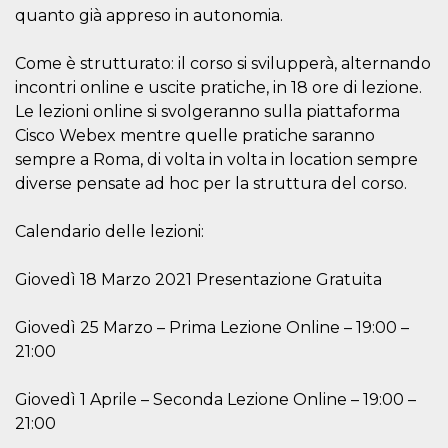
actividad
quanto già appreso in autonomia.
de sesió
sospecho
especial
Come è strutturato: il corso si svilupperà, alternando
la detecc
bots que
incontri online e uscite pratiche, in 18 ore di lezione.
acceder a
servicio
Le lezioni online si svolgeranno sulla piattaforma
también 
Cisco Webex mentre quelle pratiche saranno
el perfil 
comport
sempre a Roma, di volta in volta in location sempre
asociado
cookie d
diverse pensate ad hoc per la struttura del corso.
se elimin
después 
días. Est
Calendario delle lezioni:
también 
través d
gusta y o
botones 
Giovedì 18 Marzo 2021 Presentazione Gratuita
etiqueta
Faceboo
colocado
Giovedì 25 Marzo – Prima Lezione Online – 19:00 –
muchos s
web dife
21:00
dpr
.facebook.com
1 semana
permette
controlla
Giovedì 1 Aprile – Seconda Lezione Online – 19:00 –
funzione
su Faceb
21:00
pulsante
piace”, r