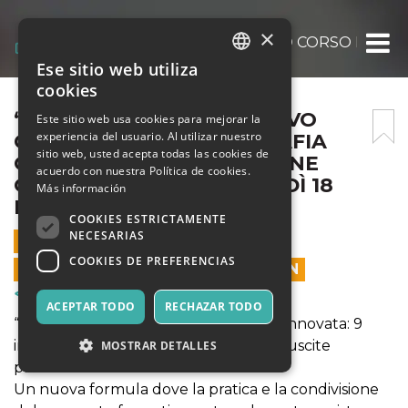
×
“SCATTA E IMPARA”: NUOVO CORSO BASE
Ese sitio web utiliza
ITALIAN
cookies
ENGLISH
“SCATTA E IMPARA”: NUOVO
Este sitio web usa cookies para mejorar la
experiencia del usuario. Al utilizar nuestro
CORSO BASE DI FOTOGRAFIA
SPANISH
sitio web, usted acepta todas las cookies de
OUTDOOR! PRESENTAZIONE
acuerdo con nuestra Política de cookies.
GRATUITA ONLINE GIOVEDÌ 18
Más información
MARZO!
COOKIES ESTRICTAMENTE
NECESARIAS
18 MARZO 2021 - 19:00
COOKIES DE PREFERENCIAS
LAS VENTAS EN LÍNEA TERMINARON
Cursos y Entrenamiento
ACEPTAR TODO
RECHAZAR TODO
“Scatta e Impara” torna in una veste rinnovata: 9
incontri, di cui 5 lezioni online e ben 4 uscite
MOSTRAR DETALLES
pratiche!
Un nuova formula dove la pratica e la condivisione