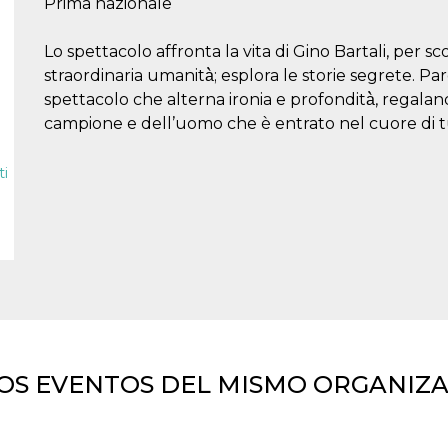
Prima nazionale
Lo spettacolo affronta la vita di Gino Bartali, per 
straordinaria umanità̀; esplora le storie segrete. Pa
spettacolo che alterna ironia e profondità̀, regaland
campione e dell’uomo che è entrato nel cuore di tu
i
OS EVENTOS DEL MISMO ORGANIZ