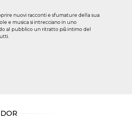
scoprire nuovi racconti e sfumature della sua
role e musica si intrecciano in uno
o al pubblico un ritratto più̀ intimo del
tti.
ADOR