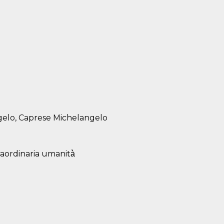
ngelo, Caprese Michelangelo
traordinaria umanità̀