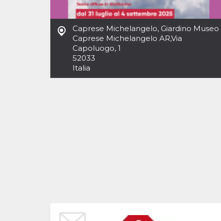
Cookies estrictamente necesarias
Cookies de preferencias
Caprese Michelangelo, Giardino Museo
Las cookies estrictamente necesarias permiten
Caprese Michelangelo AR
,
Via
la funcionalidad principal del sitio web, como
Capoluogo, 1
el inicio de sesión de usuario y la gestión de
cuentas. El sitio web no se puede utilizar
52033
correctamente sin las cookies estrictamente
Italia
necesarias.
Proveedor /
Nombre
Vencimiento
Descripción
Dominio
cf_clearance
1 año
Esta cookie es
Cloudflare,
utilizada por el
Inc.
servicio
.oooh.events
CloudFlare para
identificar el
tráfico web de
confianza y
anular cualquier
restricción de
seguridad
basada en la
dirección IP del
visitante. Es
esencial para
apoyar las
funciones de
seguridad de un