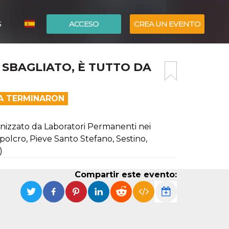
S
ACCESO
CREA UN EVENTO
ITALIANO
 SBAGLIATO, È TUTTO DA
ENGLISH
EA TERMINARON
ganizzato da Laboratori Permanenti nei
polcro, Pieve Santo Stefano, Sestino,
)
Compartir este evento: