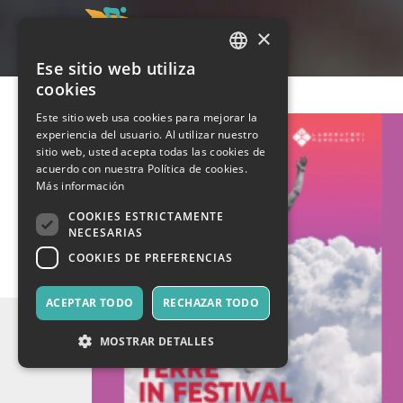
×
Ese sitio web utiliza
ITALIAN
cookies
ENGLISH
Este sitio web usa cookies para mejorar la
experiencia del usuario. Al utilizar nuestro
SPANISH
sitio web, usted acepta todas las cookies de
acuerdo con nuestra Política de cookies.
Más información
COOKIES ESTRICTAMENTE
NECESARIAS
COOKIES DE PREFERENCIAS
ACEPTAR TODO
RECHAZAR TODO
MOSTRAR DETALLES