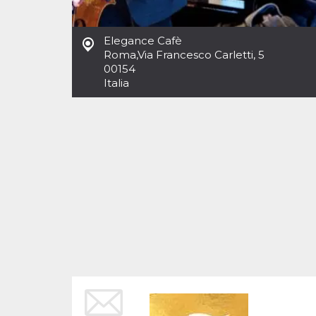
Cookies estrictamente necesarias
Cookies de preferencias
Elegance Cafè
Las cookies estrictamente necesarias permiten
Roma
,
Via Francesco Carletti, 5
la funcionalidad principal del sitio web, como
00154
el inicio de sesión de usuario y la gestión de
cuentas. El sitio web no se puede utilizar
Italia
correctamente sin las cookies estrictamente
necesarias.
Proveedor /
Nombre
Vencimiento
Descripción
Dominio
cf_clearance
1 año
Esta cookie es
Cloudflare,
utilizada por el
Inc.
servicio
.oooh.events
CloudFlare para
identificar el
tráfico web de
confianza y
anular cualquier
restricción de
seguridad
basada en la
dirección IP del
visitante. Es
esencial para
apoyar las
funciones de
seguridad de un