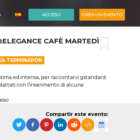
S
ACCESO
CREA UN EVENTO
ITALIANO
 @ELEGANCE CAFÈ MARTEDÌ
ENGLISH
NEA TERMINARON
tima ed intensa, per raccontarvi gstandard
attati con l’inserimento di alcune
asso
Compartir este evento: