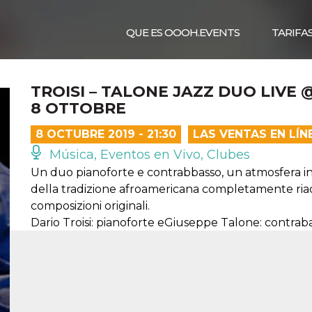
QUE ES OOOH.EVENTS
TARIFA
TROISI – TALONE JAZZ DUO LIVE
8 OTTOBRE
8 OCTUBRE 2019 - 21:30
LAS VENTAS EN LÍ
Música, Eventos en Vivo, Clubes
Un duo pianoforte e contrabbasso, un atmosfera in
della tradizione afroamericana completamente riad
composizioni originali.
Dario Troisi: pianoforte eGiuseppe Talone: contrab