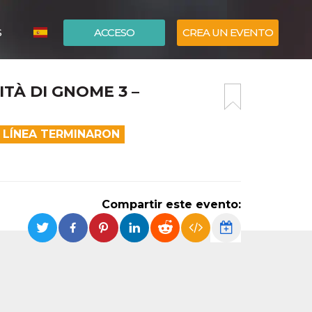
S
ACCESO
CREA UN EVENTO
ITALIANO
TÀ DI GNOME 3 –
ENGLISH
 LÍNEA TERMINARON
Compartir este evento: