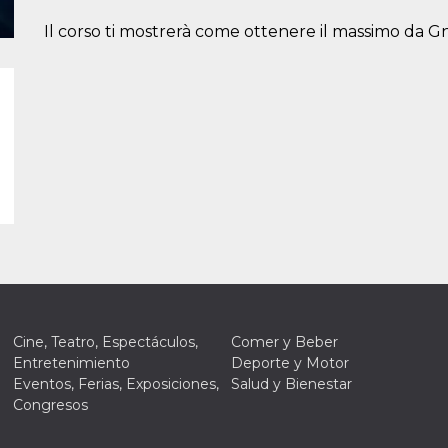
Il corso ti mostrerà come ottenere il massimo da G
Cine, Teatro, Espectáculos,
Comer y Beber
Entretenimiento
Deporte y Motor
Eventos, Ferias, Exposiciones,
Salud y Bienestar
Congresos