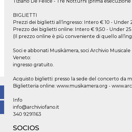
Tiziano De Felice - Tre Notturni (prima esecuzione
BIGLIETTI
Prezzi dei biglietti all’ingresso: Intero € 10 - Under 
Prezzo dei biglietti online: Intero € 9,50 - Under 25
(Il prezzo online è più conveniente di quello all’in
Soci e abbonati Musikàmera, soci Archivio Musical
Veneto:
ingresso gratuito.
Acquisto biglietti: presso la sede del concerto da m
Biglietteria online: www.musikamera.org - www.arch
Info
info@archiviofano.it
340 9291163
SOCIOS