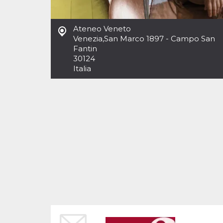
Cookies estrictamente necesarias
Cookies de preferencias
Ateneo Veneto
Las cookies estrictamente necesarias permiten
Venezia
,
San Marco 1897 - Campo San
la funcionalidad principal del sitio web, como
Fantin
el inicio de sesión de usuario y la gestión de
cuentas. El sitio web no se puede utilizar
30124
correctamente sin las cookies estrictamente
Italia
necesarias.
Proveedor /
Nombre
Vencimiento
Descripción
Dominio
cf_clearance
1 año
Esta cookie es
Cloudflare,
utilizada por el
Inc.
servicio
.oooh.events
CloudFlare para
identificar el
tráfico web de
confianza y
anular cualquier
restricción de
seguridad
basada en la
dirección IP del
visitante. Es
esencial para
apoyar las
funciones de
seguridad de un