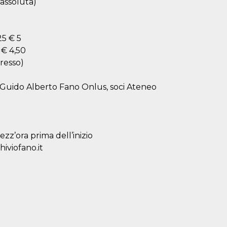
 assoluta)
25 € 5
 € 4,50
gresso)
e Guido Alberto Fano Onlus, soci Ateneo
ezz’ora prima dell’inizio
iviofano.it