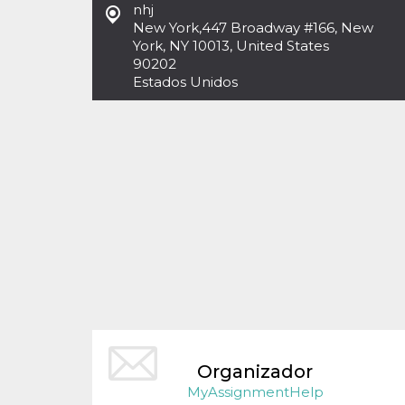
Cookies estrictamente necesarias
nhj
New York
,
447 Broadway #166, New
Cookies de preferencias
York, NY 10013, United States
Las cookies estrictamente necesarias permiten
90202
la funcionalidad principal del sitio web, como
Estados Unidos
el inicio de sesión de usuario y la gestión de
cuentas. El sitio web no se puede utilizar
correctamente sin las cookies estrictamente
necesarias.
Proveedor /
Nombre
Vencimiento
Descripción
Dominio
cf_clearance
1 año
Esta cookie es
Cloudflare,
utilizada por el
Inc.
servicio
.oooh.events
CloudFlare para
identificar el
tráfico web de
confianza y
anular cualquier
restricción de
seguridad
basada en la
dirección IP del
visitante. Es
esencial para
Organizador
apoyar las
MyAssignmentHelp
funciones de
seguridad de un