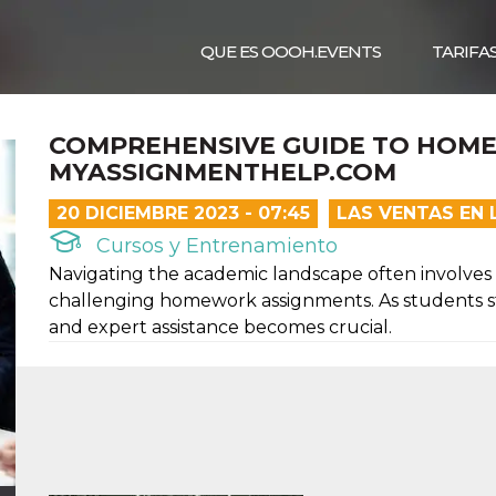
QUE ES OOOH.EVENTS
TARIFA
COMPREHENSIVE GUIDE TO HOM
MYASSIGNMENTHELP.COM
20 DICIEMBRE 2023 - 07:45
LAS VENTAS EN 
Cursos y Entrenamiento
Navigating the academic landscape often involves
challenging homework assignments. As students str
and expert assistance becomes crucial.