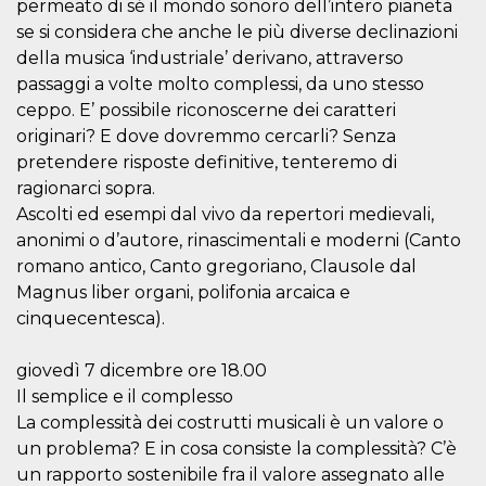
permeato di sé il mondo sonoro dell’intero pianeta
usuario.
Normalmente es
se si considera che anche le più diverse declinazioni
un número
della musica ‘industriale’ derivano, attraverso
generado al
azar, la forma en
passaggi a volte molto complessi, da uno stesso
que se usa
puede ser
ceppo. E’ possibile riconoscerne dei caratteri
específico del
originari? E dove dovremmo cercarli? Senza
sitio, pero un
buen ejemplo es
pretendere risposte definitive, tenteremo di
mantener un
estado de inicio
ragionarci sopra.
de sesión para
un usuario entre
Ascolti ed esempi dal vivo da repertori medievali,
páginas.
anonimi o d’autore, rinascimentali e moderni (Canto
CookieScriptConsent
4 semanas 2
El servicio
CookieScript
romano antico, Canto gregoriano, Clausole dal
días
Cookie-
oooh.events
Script.com
Magnus liber organi, polifonia arcaica e
utiliza esta
cinquecentesca).
cookie para
recordar las
preferencias de
consentimiento
giovedì 7 dicembre ore 18.00
de cookies de
Il semplice e il complesso
los visitantes. Es
necesario que el
La complessità dei costrutti musicali è un valore o
banner de
cookies de
un problema? E in cosa consiste la complessità? C’è
Cookie-
Script.com
un rapporto sostenibile fra il valore assegnato alle