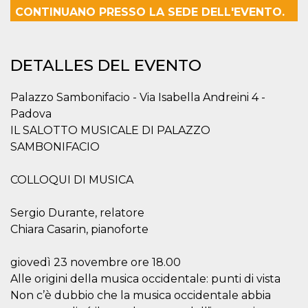
visitante. Es
CONTINUANO PRESSO LA SEDE DELL'EVENTO.
esencial para
apoyar las
funciones de
seguridad de un
sitio web y
DETALLES DEL EVENTO
proporcionar
protección
contra visitantes
maliciosos.
Palazzo Sambonifacio - Via Isabella Andreini 4 -
Padova
wordpress_test_cookie
Sesión
Se utiliza en
Automattic
sitios creados
Inc.
IL SALOTTO MUSICALE DI PALAZZO
con Wordpress.
.oooh.events
Comprueba si el
SAMBONIFACIO
navegador tiene
habilitadas las
cookies
COLLOQUI DI MUSICA
PHPSESSID
Sesión
Cookie
PHP.net
generada por
oooh.events
aplicaciones
Sergio Durante, relatore
basadas en el
Chiara Casarin, pianoforte
lenguaje PHP.
Este es un
identificador de
propósito
giovedì 23 novembre ore 18.00
general que se
Alle origini della musica occidentale: punti di vista
utiliza para
mantener las
Non c’è dubbio che la musica occidentale abbia
variables de
sesión del