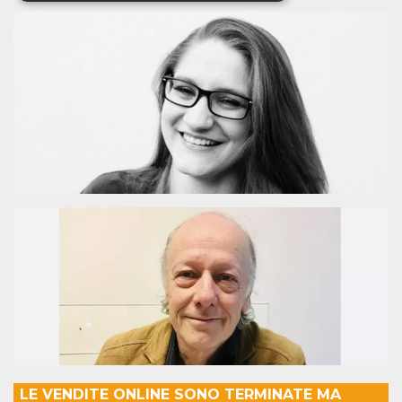
Cookies estrictamente necesarias
Cookies de preferencias
Cookies no clasificadas
Las cookies estrictamente necesarias permiten
la funcionalidad principal del sitio web, como
el inicio de sesión de usuario y la gestión de
cuentas. El sitio web no se puede utilizar
correctamente sin las cookies estrictamente
necesarias.
Proveedor /
Nombre
Vencimiento
Descripción
Dominio
cf_clearance
1 año
Esta cookie es
Cloudflare,
utilizada por el
Inc.
servicio
.oooh.events
CloudFlare para
identificar el
tráfico web de
confianza y
anular cualquier
restricción de
seguridad
basada en la
LE VENDITE ONLINE SONO TERMINATE MA
dirección IP del