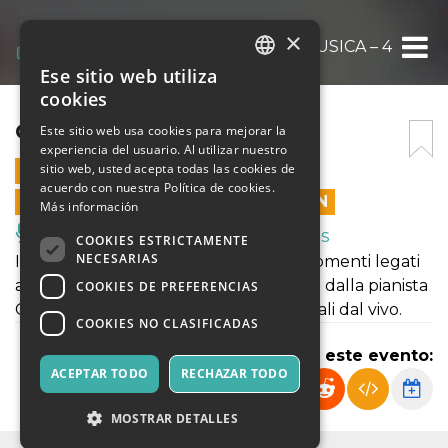
×
COLLOQUI DI MUSICA – 4
Ese sitio web utiliza
ITALIAN
cookies
ENGLISH
COLLOQUI DI MUSICA – 4
Este sitio web usa cookies para mejorar la
experiencia del usuario. Al utilizar nuestro
SPANISH
sitio web, usted acepta todas las cookies de
23 NOVIEMBRE 2023 - 18:00
acuerdo con nuestra Política de cookies.
LAS VENTAS EN LÍNEA TERMINARON
Más información
Música, Eventos en Vivo, Clubes
COOKIES ESTRICTAMENTE
NECESARIAS
Il prof. Sergio Durante illustra vari argomenti legati
alla musica e alla sua storia coadiuvato dalla pianista
COOKIES DE PREFERENCIAS
Chiara Casarin che esegue brani musicali dal vivo.
COOKIES NO CLASIFICADAS
Compartir este evento:
ACEPTAR TODO
RECHAZAR TODO
MOSTRAR DETALLES