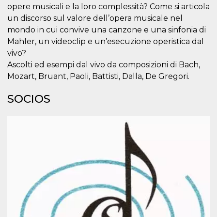
funcione
opere musicali e la loro complessità? Come si articola
correctamente.
un discorso sul valore dell’opera musicale nel
m
1 año 1 mes
Esta cookie se
Stripe
utiliza
m.stripe.com
mondo in cui convive una canzone e una sinfonia di
generalmente
Mahler, un videoclip e un’esecuzione operistica dal
para el
rendimiento y la
vivo?
optimización de
los servicios de
Ascolti ed esempi dal vivo da composizioni di Bach,
procesamiento
de pagos,
Mozart, Bruant, Paoli, Battisti, Dalla, De Gregori.
facilitando el
almacenamiento
de contenidos
SOCIOS
en el navegador
para hacer que
las páginas se
carguen más
rápido.
Declaración de almacenamiento
Tipo de
Nombre
Descripción
almacenamiento
wpEmojiSettingsSupports
Almacenamiento
de sesión
cn_uc__
Almacenamiento
local