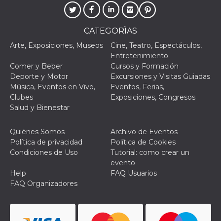
antigua d
interfaz 
Youtube.
CATEGORÌAS
VISITOR_PRIVACY_METADATA
5 meses 4
Esta cook
YouTube
semanas
utiliza p
.youtube.com
Arte, Exposiciones, Museos
Cine, Teatro, Espectáculos,
almacena
consenti
Entretenimiento
del usuar
Comer y Beber
Cursos y Formación
opciones
privacid
Deporte y Motor
Excursiones y Visitas Guiadas
interacci
Música, Eventos en Vivo,
Eventos, Ferias,
sitio. Reg
datos sob
Clubes
Exposiciones, Congresos
consenti
Salud y Bienestar
del visit
relación
diversas 
y config
Quiénes Somos
Archivo de Eventos
de privac
Política de privacidad
Política de Cookies
asegura
sus prefe
Condiciones de Uso
Tutorial: como crear un
sean hon
evento
futuras s
Help
FAQ Usuarios
YSC
Sesión
YouTube
Google LLC
FAQ Organizadores
configura
.youtube.com
cookie p
rastrear l
de video
incrusta