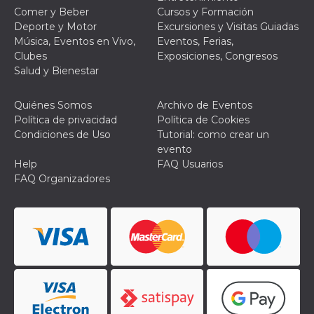
específic
Comer y Beber
Cursos y Formación
Faceboo
Deporte y Motor
Excursiones y Visitas Guiadas
usida
.facebook.com
Sesión
raccoglie
Música, Eventos en Vivo,
Eventos, Ferias,
informaz
browser
Clubes
Exposiciones, Congresos
dell'uten
Salud y Bienestar
dell'iden
univoco, 
per perso
la pubbli
Quiénes Somos
Archivo de Eventos
gli utenti
Política de privacidad
Política de Cookies
xs
2 meses 4
Se usa p
Meta
Condiciones de Uso
Tutorial: como crear un
semanas
mantene
Platform Inc.
evento
sesión
.facebook.com
Help
FAQ Usuarios
VISITOR_INFO1_LIVE
5 meses 4
Youtube 
Google LLC
FAQ Organizadores
semanas
esta coo
.youtube.com
realizar 
seguimie
las prefe
del usua
los vide
Youtube
incrustad
sitios; t
puede de
si el visi
sitio web
utilizand
versión 