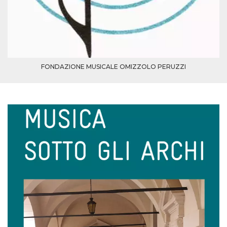
funcione
correctamente.
m
1 año 1 mes
Esta cookie se
Stripe
utiliza
m.stripe.com
generalmente
para el
rendimiento y la
optimización de
los servicios de
FONDAZIONE MUSICALE OMIZZOLO PERUZZI
procesamiento
de pagos,
facilitando el
almacenamiento
de contenidos
en el navegador
para hacer que
las páginas se
carguen más
rápido.
Declaración de almacenamiento
Tipo de
Nombre
Descripción
almacenamiento
wpEmojiSettingsSupports
Almacenamiento
de sesión
cn_uc__
Almacenamiento
local