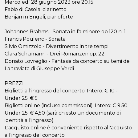
Mercoledì 28 giugno 2023 ore 20.15
visitante. Es
esencial para
Fabio di Casola, clarinetto
apoyar las
Benjamin Engeli, pianoforte
funciones de
seguridad de un
sitio web y
proporcionar
Johannes Brahms - Sonata in fa minore op.120 n. 1
protección
contra visitantes
Francis Poulenc - Sonata
maliciosos.
Silvio Omizzolo - Divertimento in tre tempi
wordpress_test_cookie
Sesión
Se utiliza en
Automattic
Clara Schumann - Drei Romanzen op. 22
sitios creados
Inc.
con Wordpress.
Donato Lovreglio - Fantasia da concerto su temi de
.oooh.events
Comprueba si el
La traviata di Giuseppe Verdi
navegador tiene
habilitadas las
cookies
PREZZI
PHPSESSID
Sesión
Cookie
PHP.net
Biglietti all'ingresso del concerto: Intero: € 10 -
generada por
oooh.events
aplicaciones
Under 25: € 5.
basadas en el
lenguaje PHP.
Biglietti online (incluse commissioni): Intero: € 9,50 -
Este es un
identificador de
Under 25: € 4,50 (sarà chiesto un documento di
propósito
identità all'ingresso).
general que se
utiliza para
L'acquisto online è conveniente rispetto all'acquisto
mantener las
variables de
all'ingresso del concerto!
sesión del