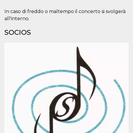
usuario.
Normalmente es
In caso di freddo o maltempo il concerto si svolgerà
un número
generado al
all'interno.
azar, la forma en
que se usa
puede ser
SOCIOS
específico del
sitio, pero un
buen ejemplo es
mantener un
estado de inicio
de sesión para
un usuario entre
páginas.
CookieScriptConsent
4 semanas 2
El servicio
CookieScript
días
Cookie-
oooh.events
Script.com
utiliza esta
cookie para
recordar las
preferencias de
consentimiento
de cookies de
los visitantes. Es
necesario que el
banner de
cookies de
Cookie-
Script.com