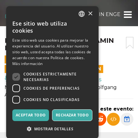
×
FABIO DI CASOLA – BENJAMIN ENGELI
Ese sitio web utiliza
ITALIAN
cookies
ENGLISH
FABIO DI CASOLA – BENJAMIN
Este sitio web usa cookies para mejorar la
experiencia del usuario. Al utilizar nuestro
ENGELI
SPANISH
sitio web, usted acepta todas las cookies de
acuerdo con nuestra Política de cookies.
28 JUNIO 2023 - 20:15
Más información
LAS VENTAS EN LÍNEA TERMINARON
COOKIES ESTRICTAMENTE
Música, Eventos en Vivo, Clubes
NECESARIAS
Musiche di Giuseppe Gherardeschi, Wolfgang
COOKIES DE PREFERENCIAS
Amadeus Mozart
COOKIES NO CLASIFICADAS
Compartir este evento:
ACEPTAR TODO
RECHAZAR TODO
MOSTRAR DETALLES