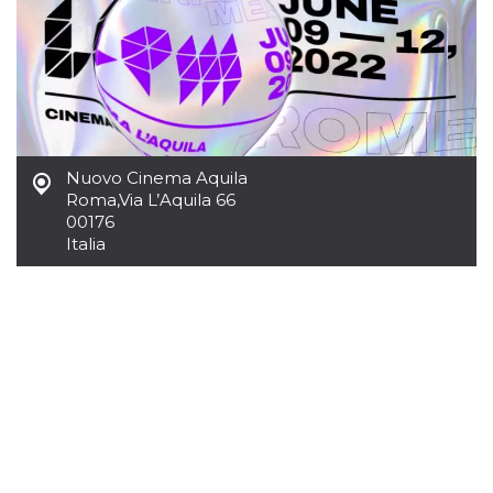
sitio web y
proporcionar
protección
contra visitantes
maliciosos.
wordpress_test_cookie
Sesión
Se utiliza en
Automattic
sitios creados
Inc.
con Wordpress.
.oooh.events
Comprueba si el
navegador tiene
Nuovo Cinema Aquila
habilitadas las
Roma
,
Via L’Aquila 66
cookies
00176
PHPSESSID
Sesión
Cookie
PHP.net
Italia
generada por
oooh.events
aplicaciones
basadas en el
lenguaje PHP.
Este es un
identificador de
propósito
general que se
utiliza para
mantener las
variables de
sesión del
usuario.
Normalmente es
un número
generado al