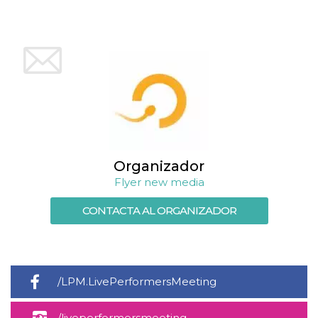
azar, la forma en
que se usa
puede ser
específico del
sitio, pero un
buen ejemplo es
mantener un
estado de inicio
de sesión para
un usuario entre
páginas.
m
1 año 1 mes
Esta cookie se
Stripe
utiliza
m.stripe.com
generalmente
para el
rendimiento y la
Organizador
optimización de
los servicios de
Flyer new media
procesamiento
de pagos,
CONTACTA AL ORGANIZADOR
facilitando el
almacenamiento
de contenidos
en el navegador
para hacer que
las páginas se
carguen más
rápido.
/LPM.LivePerformersMeeting
CookieScriptConsent
4 semanas 2
El servicio
CookieScript
días
Cookie-
oooh.events
/liveperformersmeeting