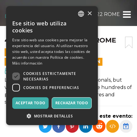
×
4 DAYS PACK | LPM 2022 ROME
Ese sitio web utiliza
ITALIAN
cookies
ENGLISH
4 DAYS PACK | LPM 2022 ROME
Este sitio web usa cookies para mejorar la
experiencia del usuario. Al utilizar nuestro
SPANISH
sitio web, usted acepta todas las cookies de
12 JUNIO 2022 - 17:00
acuerdo con nuestra Política de cookies.
LAS VENTAS EN LÍNEA TERMINARON
Más información
Cine y Medios
COOKIES ESTRICTAMENTE
NECESARIAS
LPM is a meeting for live video professionals, but
visitors are very welcome to attend the hundreds of
COOKIES DE PREFERENCIAS
performances and to learn with lectures and
seminars proposed.
ACEPTAR TODO
RECHAZAR TODO
Compartir este evento:
MOSTRAR DETALLES