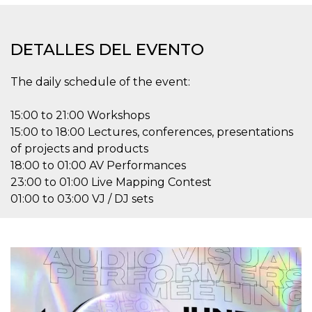
Cookies estrictamente necesarias
Cookies de preferencias
DETALLES DEL EVENTO
Las cookies estrictamente necesarias permiten
la funcionalidad principal del sitio web, como
el inicio de sesión de usuario y la gestión de
The daily schedule of the event:
cuentas. El sitio web no se puede utilizar
correctamente sin las cookies estrictamente
necesarias.
15:00 to 21:00 Workshops
Proveedor /
Nombre
Vencimiento
Descripción
15:00 to 18:00 Lectures, conferences, presentations
Dominio
of projects and products
cf_clearance
1 año
Esta cookie es
Cloudflare,
18:00 to 01:00 AV Performances
utilizada por el
Inc.
servicio
.oooh.events
23:00 to 01:00 Live Mapping Contest
CloudFlare para
identificar el
01:00 to 03:00 VJ / DJ sets
tráfico web de
confianza y
anular cualquier
restricción de
seguridad
basada en la
dirección IP del
visitante. Es
esencial para
apoyar las
funciones de
seguridad de un