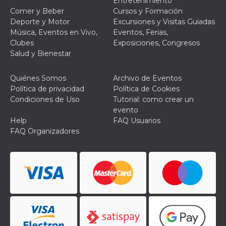
Entretenimiento
Comer y Beber
Cursos y Formación
Deporte y Motor
Excursiones y Visitas Guiadas
Música, Eventos en Vivo,
Eventos, Ferias,
Clubes
Exposiciones, Congresos
Salud y Bienestar
Proveedor /
Nombre
Vencimiento
Descripc
Dominio
Quiénes Somos
Archivo de Eventos
c_user
4 semanas 2
Cookie de
Meta
Política de privacidad
Política de Cookies
días
de sesió
Platform Inc.
usuario.
.facebook.com
Condiciones de Uso
Tutorial: como crear un
ser de se
evento
permane
durante 
Help
FAQ Usuarios
FAQ Organizadores
datr
2 años
Esta coo
Meta
identifica
Platform Inc.
navegado
.facebook.com
conecta 
Facebook
directam
vinculad
usuario 
Faceboo
individua
Facebook
que se ut
ayudar c
seguridad