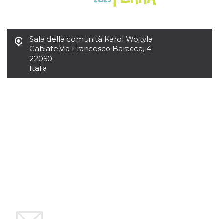
azar, la forma en
que se usa
puede ser
específico del
sitio, pero un
buen ejemplo es
Sala della comunità Karol Wojtyla
mantener un
Cabiate
,
Via Francesco Baracca, 4
estado de inicio
de sesión para
22060
un usuario entre
Italia
páginas.
m
1 año 1 mes
Esta cookie se
Stripe
utiliza
m.stripe.com
generalmente
para el
rendimiento y la
optimización de
los servicios de
procesamiento
de pagos,
facilitando el
almacenamiento
de contenidos
en el navegador
para hacer que
las páginas se
carguen más
rápido.
CookieScriptConsent
4 semanas 2
El servicio
CookieScript
días
Cookie-
oooh.events