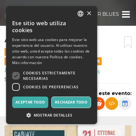
×
ABATTOIR BLUES
Ese sitio web utiliza
ITALIAN
cookies
ENGLISH
ABATTOIR BLUES
Este sitio web usa cookies para mejorar la
experiencia del usuario. Al utilizar nuestro
SPANISH
sitio web, usted acepta todas las cookies de
21 OCTUBRE 2023 - 21:00
acuerdo con nuestra Política de cookies.
LAS VENTAS EN LÍNEA TERMINARON
Más información
Música, Eventos en Vivo, Clubes
COOKIES ESTRICTAMENTE
NECESARIAS
Spettacolo
COOKIES DE PREFERENCIAS
Compartir este evento:
ACEPTAR TODO
RECHAZAR TODO
MOSTRAR DETALLES