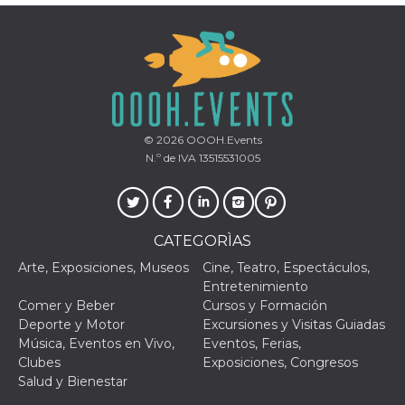
Proveedor /
Nombre
Vencimiento
Descripc
Dominio
© 2026
OOOH.Events
c_user
4 semanas 2
Cookie de
Meta
N.º de IVA 13515531005
días
de sesió
Platform Inc.
usuario.
.facebook.com
ser de se
permane
durante 
datr
2 años
Esta coo
CATEGORÌAS
Meta
identifica
Platform Inc.
navegado
.facebook.com
Arte, Exposiciones, Museos
Cine, Teatro, Espectáculos,
conecta 
Entretenimiento
Facebook
directam
Comer y Beber
Cursos y Formación
vinculad
Deporte y Motor
Excursiones y Visitas Guiadas
usuario 
Faceboo
Música, Eventos en Vivo,
Eventos, Ferias,
individua
Clubes
Exposiciones, Congresos
Facebook
que se ut
Salud y Bienestar
ayudar c
seguridad