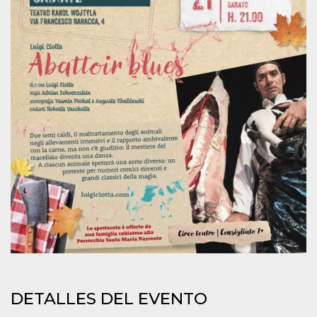
Cookies estrictamente necesarias
Cookies de preferencias
Las cookies estrictamente necesarias permiten
la funcionalidad principal del sitio web, como
el inicio de sesión de usuario y la gestión de
cuentas. El sitio web no se puede utilizar
correctamente sin las cookies estrictamente
necesarias.
Proveedor /
Nombre
Vencimiento
Descripción
Dominio
cf_clearance
1 año
Esta cookie es
Cloudflare,
utilizada por el
Inc.
servicio
.oooh.events
CloudFlare para
identificar el
tráfico web de
confianza y
anular cualquier
restricción de
seguridad
basada en la
dirección IP del
visitante. Es
esencial para
DETALLES DEL EVENTO
apoyar las
funciones de
seguridad de un