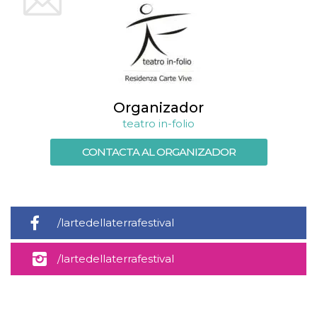
Script.com
utiliza esta
cookie para
recordar las
preferencias de
consentimiento
de cookies de
los visitantes. Es
necesario que el
banner de
cookies de
Organizador
Cookie-
Script.com
teatro in-folio
funcione
correctamente.
CONTACTA AL ORGANIZADOR
Declaración de almacenamiento
Tipo de
Nombre
Descripción
almacenamiento
fbssls_314278995690155
Almacenamiento
/lartedellaterrafestival
de sesión
wpEmojiSettingsSupports
Almacenamiento
/lartedellaterrafestival
de sesión
cn_uc__
Almacenamiento
local