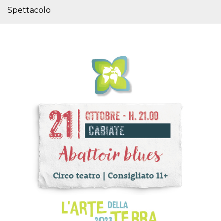
sitio web y
Spettacolo
proporcionar
protección
contra visitantes
maliciosos.
wordpress_test_cookie
Sesión
Se utiliza en
Automattic
sitios creados
Inc.
con Wordpress.
.oooh.events
Comprueba si el
navegador tiene
habilitadas las
cookies
PHPSESSID
Sesión
Cookie
PHP.net
generada por
oooh.events
aplicaciones
basadas en el
lenguaje PHP.
Este es un
identificador de
propósito
general que se
utiliza para
mantener las
variables de
sesión del
usuario.
Normalmente es
un número
generado al