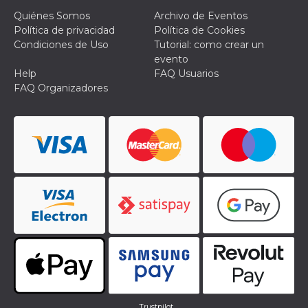
actividad
Quiénes Somos
Archivo de Eventos
de sesió
sospecho
Política de privacidad
Política de Cookies
especial
Condiciones de Uso
Tutorial: como crear un
la detecc
bots que
evento
acceder a
Help
FAQ Usuarios
servicio
también 
FAQ Organizadores
el perfil 
comport
asociado
cookie d
se elimin
después 
días. Est
también 
través d
gusta y o
botones 
etiqueta
Faceboo
colocado
muchos s
web dife
dpr
.facebook.com
1 semana
permette
controlla
funzione
su Faceb
pulsante
piace”, r
Trustpilot