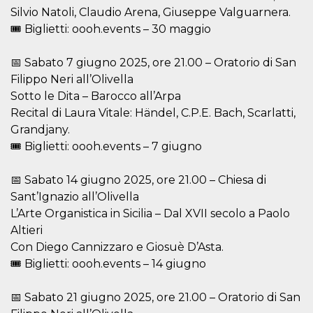
Silvio Natoli, Claudio Arena, Giuseppe Valguarnera.
fbssls_314278995690155
Almacenamiento
de sesión
🎟 Biglietti: oooh.events – 30 maggio
📅 Sabato 7 giugno 2025, ore 21.00 – Oratorio di San
Filippo Neri all’Olivella
Proveedor /
Nombre
Vencimiento
Descripción
Sotto le Dita – Barocco all’Arpa
Dominio
Recital di Laura Vitale: Händel, C.P.E. Bach, Scarlatti,
__Secure-
.youtube.com
5 meses 4
Grandjany.
YNID
semanas
Proveedor /
Nombre
Vencimiento
Descripc
Dominio
🎟 Biglietti: oooh.events – 7 giugno
c_user
4 semanas 2
Cookie de
Meta
días
de sesió
Platform Inc.
📅 Sabato 14 giugno 2025, ore 21.00 – Chiesa di
usuario.
.facebook.com
ser de se
Sant’Ignazio all’Olivella
permane
L’Arte Organistica in Sicilia – Dal XVII secolo a Paolo
durante 
Altieri
datr
1 año 11
Esta coo
Meta
meses
identifica
Platform Inc.
Con Diego Cannizzaro e Giosuè D’Asta.
navegado
.facebook.com
conecta 
🎟 Biglietti: oooh.events – 14 giugno
Facebook
directam
vinculad
📅 Sabato 21 giugno 2025, ore 21.00 – Oratorio di San
usuario 
Faceboo