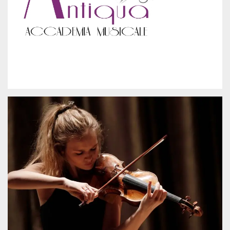
visitante. Es
esencial para
apoyar las
funciones de
seguridad de un
sitio web y
proporcionar
protección
contra visitantes
maliciosos.
wordpress_test_cookie
Sesión
Se utiliza en
Automattic
sitios creados
Inc.
con Wordpress.
.oooh.events
Comprueba si el
navegador tiene
habilitadas las
cookies
PHPSESSID
Sesión
Cookie
PHP.net
generada por
oooh.events
aplicaciones
basadas en el
lenguaje PHP.
Este es un
identificador de
propósito
general que se
utiliza para
mantener las
variables de
sesión del