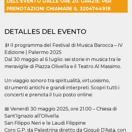
funcione
DELL'EVENTO DALLE ORE 20. GRAZIE. PER
correctamente.
PRENOTAZIONI CHIAMARE IL 3204744918
m
1 año 1 mes
Esta cookie se
Stripe
utiliza
m.stripe.com
generalmente
para el
rendimiento y la
DETALLES DEL EVENTO
optimización de
los servicios de
procesamiento
🎻 Il programma del Festival di Musica Barocca – IV
de pagos,
facilitando el
Edizione | Palermo 2025
almacenamiento
de contenidos
Dal 30 maggio al 6 luglio: sei storie in musica tra le
en el navegador
meraviglie di Piazza Olivella e il Teatro Al Massimo.
para hacer que
las páginas se
carguen más
rápido.
Un viaggio sonoro tra spiritualità, virtuosismo,
strumenti antichi e grandi interpreti. Scopri tutti i
Declaración de almacenamiento
concerti e prenota il tuo posto online:
Tipo de
Nombre
Descripción
almacenamiento
📅 Venerdì 30 maggio 2025, ore 21.00 – Chiesa di
wpEmojiSettingsSupports
Almacenamiento
Sant’Ignazio all’Olivella
de sesión
San Filippo Neri e le Laudi Filippine
cn_uc__
Almacenamiento
local
Coro G.P. da Palestrina diretto da Giosuè D’Asta, con