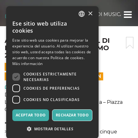
×
ABBONAMENTO FESTIVAL DI MUSICA BAR
Ese sitio web utiliza
ITALIAN
cookies
ENGLISH
ABBONAMENTO FESTIVAL DI
Este sitio web usa cookies para mejorar la
experiencia del usuario. Al utilizar nuestro
MUSICA BAROCCA PALERMO
SPANISH
sitio web, usted acepta todas las cookies de
2025
acuerdo con nuestra Política de cookies.
Más información
16 MAYO 2025 - 21:00
COOKIES ESTRICTAMENTE
LAS VENTAS EN LÍNEA TERMINARON
NECESARIAS
Arte, Exposiciones, Museos
COOKIES DE PREFERENCIAS
Durata: 60 minuti
COOKIES NO CLASIFICADAS
Luogo: Chiesa di Sant’Ignazio all’Olivella – Piazza
Olivella 1, 90133 Palermo
ACEPTAR TODO
RECHAZAR TODO
* * * Tariffe * * *
MOSTRAR DETALLES
>> Ingresso Singolo Evento: € 10 (primi cinque