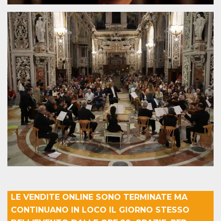
usuario.
Normalmente es
un número
generado al
azar, la forma en
que se usa
puede ser
específico del
sitio, pero un
buen ejemplo es
mantener un
estado de inicio
de sesión para
un usuario entre
páginas.
CookieScriptConsent
4 semanas 2
El servicio
CookieScript
días
Cookie-
oooh.events
Script.com
utiliza esta
cookie para
recordar las
preferencias de
consentimiento
de cookies de
los visitantes. Es
necesario que el
banner de
LE VENDITE ONLINE SONO TERMINATE MA
cookies de
Cookie-
CONTINUANO IN LOCO IL GIORNO STESSO
Script.com