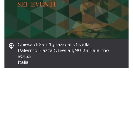
Chiesa di Sant'Ignazio all'Olivella
Palermo
,
Piazza Olivella 1, 90133 Palermo
90133
Italia