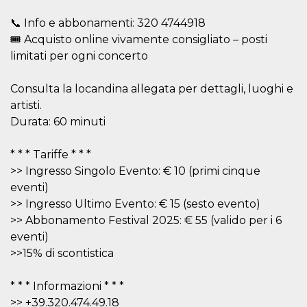
controlla
funzione
📞 Info e abbonamenti: 320 4744918
su Faceb
pulsante
🎟 Acquisto online vivamente consigliato – posti
piace”, r
limitati per ogni concerto
le impos
della lin
permetto
condivide
Consulta la locandina allegata per dettagli, luoghi e
pagina.
artisti.
fr
2 meses 4
Contiene
Meta
Durata: 60 minuti
semanas
combina
Platform Inc.
identific
.facebook.com
única de
navegado
* * * Tariffe * * *
utiliza p
>> Ingresso Singolo Evento: € 10 (primi cinque
publicid
dirigida.
eventi)
oo
5 años
Cookie d
Meta
>> Ingresso Ultimo Evento: € 15 (sesto evento)
exclusió
Platform Inc.
>> Abbonamento Festival 2025: € 55 (valido per i 6
anuncios
.facebook.com
eventi)
sb
1 año 11
Identific
Meta
meses
navegad
>>15% di scontistica
Platform Inc.
Faceboo
.facebook.com
autentica
marketin
* * * Informazioni * * *
cookies 
función
>> +39.320.474.49.18