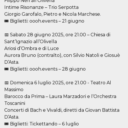
Filippo Neri all’Olivella
individua
Intime Risonanze – Trio Serpotta
Facebook
que se ut
Giorgio Garofalo, Pietro e Nicola Marchese.
ayudar c
seguridad
🎟 Biglietti: oooh.events – 21 giugno
actividad
de sesió
sospecho
📅 Sabato 28 giugno 2025, ore 21.00 – Chiesa di
especial
la detecc
Sant’Ignazio all’Olivella
bots que
acceder a
Ariosi d’Ombra e di Luce
servicio
Aurora Bruno (contralto), con Silvio Natoli e Giosuè
también 
el perfil 
D’Asta.
comport
asociado
🎟 Biglietti: oooh.events – 28 giugno
cookie d
se elimin
después 
📅 Domenica 6 luglio 2025, ore 21.00 - Teatro Al
días. Est
también 
Massimo
través d
gusta y o
Barocco da Prima – Laura Marzadori e l’Orchestra
botones 
Toscanini
etiqueta
Faceboo
Concerti di Bach e Vivaldi, diretti da Giovan Battista
colocado
muchos s
D’Asta.
web dife
🎟 Biglietti: Tickettando – 6 luglio
dpr
.facebook.com
1 semana
permette