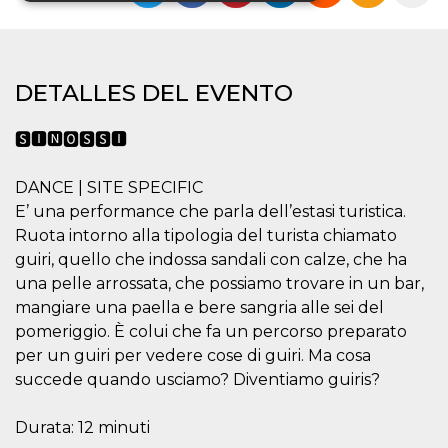
Cookies estrictamente necesarias
Cookies de preferencias
DETALLES DEL EVENTO
Cookies no clasificadas
Las cookies estrictamente necesarias permiten
🆂🅸🅽🅾🆂🆂🅸
la funcionalidad principal del sitio web, como
el inicio de sesión de usuario y la gestión de
cuentas. El sitio web no se puede utilizar
DANCE | SITE SPECIFIC
correctamente sin las cookies estrictamente
E’ una performance che parla dell’estasi turistica.
necesarias.
Ruota intorno alla tipologia del turista chiamato
Proveedor /
Nombre
Vencimiento
Descripción
guiri, quello che indossa sandali con calze, che ha
Dominio
una pelle arrossata, che possiamo trovare in un bar,
cf_clearance
1 año
Esta cookie es
Cloudflare,
mangiare una paella e bere sangria alle sei del
utilizada por el
Inc.
servicio
.oooh.events
pomeriggio. È colui che fa un percorso preparato
CloudFlare para
identificar el
per un guiri per vedere cose di guiri. Ma cosa
tráfico web de
confianza y
succede quando usciamo? Diventiamo guiris?
anular cualquier
restricción de
seguridad
Durata: 12 minuti
basada en la
dirección IP del