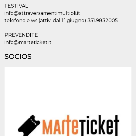
funcione
correctamente.
FESTIVAL
info@attraversamentimultipli.it
m
1 año 1 mes
Esta cookie se
Stripe
utiliza
m.stripe.com
telefono e ws (attivi dal 1° giugno) 351.9832005
generalmente
para el
rendimiento y la
PREVENDITE
optimización de
los servicios de
info@marteticket.it
procesamiento
de pagos,
facilitando el
SOCIOS
almacenamiento
de contenidos
en el navegador
para hacer que
las páginas se
carguen más
rápido.
Declaración de almacenamiento
Tipo de
Nombre
Descripción
almacenamiento
wpEmojiSettingsSupports
Almacenamiento
de sesión
cn_uc__
Almacenamiento
local