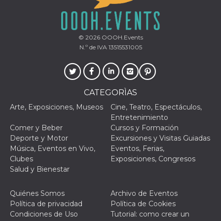
específic
Faceboo
usida
.facebook.com
Sesión
raccoglie
informaz
browser
© 2026
OOOH.Events
dell'uten
N.º de IVA 13515531005
dell'iden
univoco, 
per perso
la pubbli
gli utenti
CATEGORÌAS
xs
2 meses 4
Se usa p
Meta
semanas
mantene
Platform Inc.
sesión
Arte, Exposiciones, Museos
Cine, Teatro, Espectáculos,
.facebook.com
Entretenimiento
VISITOR_INFO1_LIVE
5 meses 4
Youtube 
Google LLC
Comer y Beber
Cursos y Formación
semanas
esta coo
.youtube.com
realizar 
Deporte y Motor
Excursiones y Visitas Guiadas
seguimie
Música, Eventos en Vivo,
Eventos, Ferias,
las prefe
del usua
Clubes
Exposiciones, Congresos
los vide
Salud y Bienestar
Youtube
incrustad
sitios; t
puede de
Quiénes Somos
Archivo de Eventos
si el visi
Política de privacidad
Política de Cookies
sitio web
utilizand
Condiciones de Uso
Tutorial: como crear un
versión 