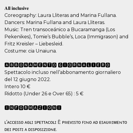
visitante. Es
𝐀𝐥𝐥 𝐢𝐧𝐜𝐥𝐮𝐬𝐢𝐯𝐞
esencial para
apoyar las
Coreography: Laura Lliteras and Marina Fullana.
funciones de
seguridad de un
Dancers: Marina Fullana and Laura Lliteras.
sitio web y
proporcionar
Music: Tren transoceánico a Bucaramanga (Los
protección
Pekenikes), Tomie’s Bubble’s, Loca (Immigrason) and
contra visitantes
maliciosos.
Fritz Kreisler – Liebesleid.
wordpress_test_cookie
Sesión
Se utiliza en
Automattic
Costume: cia Unaiuna.
sitios creados
Inc.
con Wordpress.
.oooh.events
Comprueba si el
🅰🅱🅱🅾🅽🅰🅼🅴🅽🆃🅾 🅶🅸🅾🆁🅽🅰🅻🅸🅴🆁🅾
navegador tiene
habilitadas las
Spettacolo incluso nell’abbonamento giornaliero
cookies
del 12 giugno 2022.
PHPSESSID
Sesión
Cookie
PHP.net
Intero 10 €
generada por
oooh.events
aplicaciones
Ridotto (Under 26 e Over 65) : 5 €
basadas en el
lenguaje PHP.
Este es un
🅸🅽🅵🅾🆁🅼🅰🆉🅸🅾🅽🅸
identificador de
propósito
general que se
utiliza para
ʟ’ᴀᴄᴄᴇꜱꜱᴏ ᴀɢʟɪ ꜱᴘᴇᴛᴛᴀᴄᴏʟɪ È ᴘʀᴇᴠɪꜱᴛᴏ ꜰɪɴᴏ ᴀᴅ ᴇꜱᴀᴜʀɪᴍᴇɴᴛᴏ
mantener las
ᴅᴇɪ ᴘᴏꜱᴛɪ ᴀ ᴅɪꜱᴘᴏꜱɪᴢɪᴏɴᴇ.
variables de
sesión del