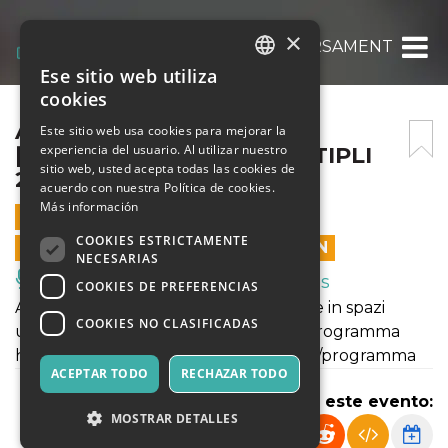
×
ALL INCLUSIVE – [ATTRAVERSAMENTI MULTI
Ese sitio web utiliza
ITALIAN
cookies
ENGLISH
ALL INCLUSIVE –
Este sitio web usa cookies para mejorar la
experiencia del usuario. Al utilizar nuestro
[ATTRAVERSAMENTI MULTIPLI
SPANISH
sitio web, usted acepta todas las cookies de
2022]
acuerdo con nuestra Política de cookies.
Más información
12 JUNIO 2022 - 21:00
COOKIES ESTRICTAMENTE
LAS VENTAS EN LÍNEA TERMINARON
NECESARIAS
Música, Eventos en Vivo, Clubes
COOKIES DE PREFERENCIAS
Attraversamenti Multipli 2022 si svolge in spazi
COOKIES NO CLASIFICADAS
urbani e rigenerati. Maggiori info sul programma
https://www.attraversamentimultipli.it/programma
ACEPTAR TODO
RECHAZAR TODO
Compartir este evento:
MOSTRAR DETALLES