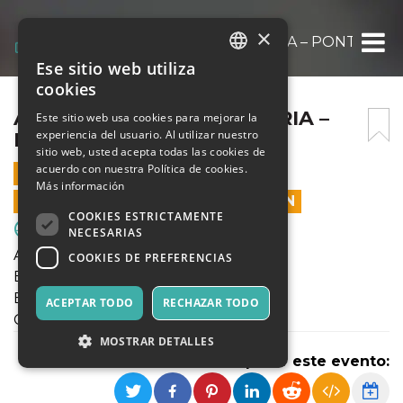
×
AMICHEVOLE 2009 ENOTRIA – PONTE SAN
Ese sitio web utiliza
ITALIAN
cookies
ENGLISH
AMICHEVOLE 2009 ENOTRIA –
Este sitio web usa cookies para mejorar la
experiencia del usuario. Al utilizar nuestro
PONTE SAN PIETRO
SPANISH
sitio web, usted acepta todas las cookies de
acuerdo con nuestra Política de cookies.
13 MARZO 2022 - 15:45
Más información
LAS VENTAS EN LÍNEA TERMINARON
COOKIES ESTRICTAMENTE
Deporte y Motores
NECESARIAS
Amichevole
COOKIES DE PREFERENCIAS
Esordienti 2009
ENOTRIA - PONTE SAN PIETRO
ACEPTAR TODO
RECHAZAR TODO
Campo Enotria "B"
MOSTRAR DETALLES
Compartir este evento: