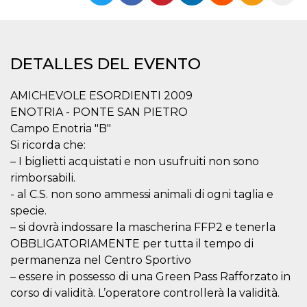
Cookies estrictamente necesarias
Cookies de preferencias
Las cookies estrictamente necesarias permiten
la funcionalidad principal del sitio web, como
DETALLES DEL EVENTO
el inicio de sesión de usuario y la gestión de
cuentas. El sitio web no se puede utilizar
correctamente sin las cookies estrictamente
AMICHEVOLE ESORDIENTI 2009
necesarias.
ENOTRIA - PONTE SAN PIETRO
Proveedor /
Campo Enotria "B"
Nombre
Vencimiento
Descripción
Dominio
Si ricorda che:
cf_clearance
1 año
Esta cookie es
Cloudflare,
– I biglietti acquistati e non usufruiti non sono
utilizada por el
Inc.
servicio
.oooh.events
rimborsabili.
CloudFlare para
identificar el
- al C.S. non sono ammessi animali di ogni taglia e
tráfico web de
specie.
confianza y
anular cualquier
– si dovrà indossare la mascherina FFP2 e tenerla
restricción de
seguridad
OBBLIGATORIAMENTE per tutta il tempo di
basada en la
dirección IP del
permanenza nel Centro Sportivo
visitante. Es
– essere in possesso di una Green Pass Rafforzato in
esencial para
apoyar las
corso di validità. L’operatore controllerà la validità.
funciones de
seguridad de un