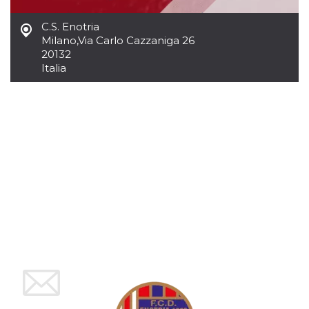
azar, la forma en
que se usa
puede ser
C.S. Enotria
específico del
Milano
,
Via Carlo Cazzaniga 26
sitio, pero un
buen ejemplo es
20132
mantener un
Italia
estado de inicio
de sesión para
un usuario entre
páginas.
m
1 año 1 mes
Esta cookie se
Stripe
utiliza
m.stripe.com
generalmente
para el
rendimiento y la
optimización de
los servicios de
procesamiento
de pagos,
facilitando el
almacenamiento
de contenidos
en el navegador
para hacer que
las páginas se
carguen más
rápido.
CookieScriptConsent
4 semanas 2
El servicio
CookieScript
días
Cookie-
oooh.events