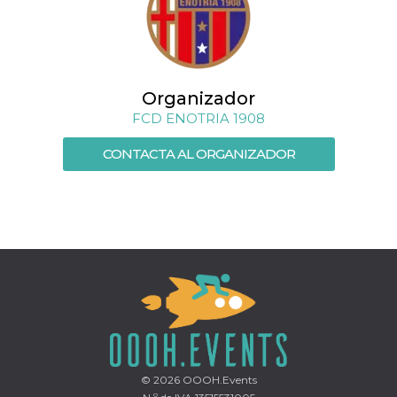
Script.com
utiliza esta
cookie para
recordar las
preferencias de
consentimiento
de cookies de
los visitantes. Es
Organizador
necesario que el
banner de
FCD ENOTRIA 1908
cookies de
Cookie-
Script.com
CONTACTA AL ORGANIZADOR
funcione
correctamente.
Declaración de almacenamiento
Tipo de
Nombre
Descripción
almacenamiento
fbssls_314278995690155
Almacenamiento
de sesión
wpEmojiSettingsSupports
Almacenamiento
de sesión
cn_uc__
Almacenamiento
local
© 2026
OOOH.Events