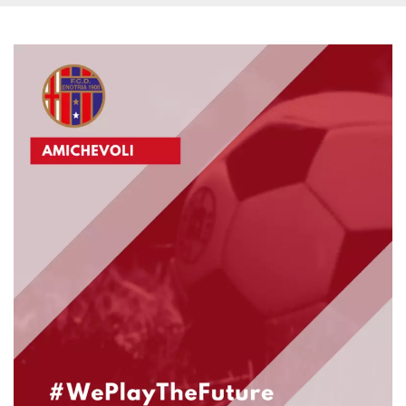
sitio web y
proporcionar
protección
contra visitantes
maliciosos.
wordpress_test_cookie
Sesión
Se utiliza en
Automattic
sitios creados
Inc.
con Wordpress.
.oooh.events
Comprueba si el
navegador tiene
habilitadas las
cookies
PHPSESSID
Sesión
Cookie
PHP.net
generada por
oooh.events
aplicaciones
basadas en el
lenguaje PHP.
Este es un
identificador de
propósito
general que se
utiliza para
mantener las
variables de
sesión del
usuario.
Normalmente es
un número
generado al