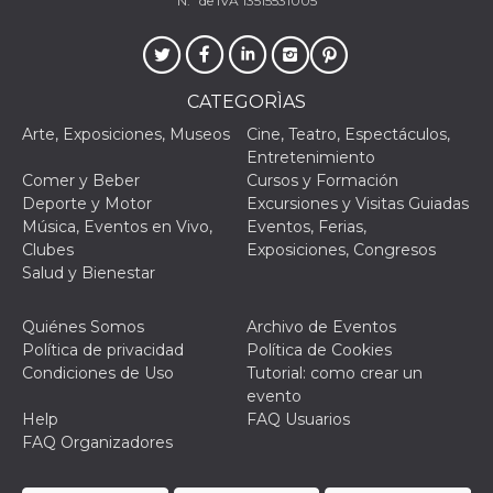
N.º de IVA 13515531005
CATEGORÌAS
Proveedor /
Arte, Exposiciones, Museos
Cine, Teatro, Espectáculos,
Nombre
Vencimiento
Descripc
Dominio
Entretenimiento
Comer y Beber
Cursos y Formación
c_user
4 semanas 2
Cookie de
Meta
días
de sesió
Platform Inc.
Deporte y Motor
Excursiones y Visitas Guiadas
usuario.
.facebook.com
Música, Eventos en Vivo,
Eventos, Ferias,
ser de se
permane
Clubes
Exposiciones, Congresos
durante 
Salud y Bienestar
datr
2 años
Esta coo
Meta
identifica
Platform Inc.
navegado
.facebook.com
Quiénes Somos
Archivo de Eventos
conecta 
Política de privacidad
Política de Cookies
Facebook
directam
Condiciones de Uso
Tutorial: como crear un
vinculad
evento
usuario 
Faceboo
Help
FAQ Usuarios
individua
FAQ Organizadores
Facebook
que se ut
ayudar c
seguridad