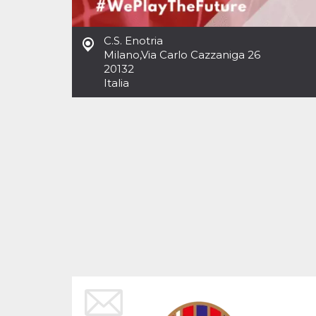
Cookies estrictamente necesarias
Cookies de preferencias
C.S. Enotria
Las cookies estrictamente necesarias permiten
Milano
,
Via Carlo Cazzaniga 26
la funcionalidad principal del sitio web, como
20132
el inicio de sesión de usuario y la gestión de
cuentas. El sitio web no se puede utilizar
Italia
correctamente sin las cookies estrictamente
necesarias.
Proveedor /
Nombre
Vencimiento
Descripción
Dominio
cf_clearance
1 año
Esta cookie es
Cloudflare,
utilizada por el
Inc.
servicio
.oooh.events
CloudFlare para
identificar el
tráfico web de
confianza y
anular cualquier
restricción de
seguridad
basada en la
dirección IP del
visitante. Es
esencial para
apoyar las
funciones de
seguridad de un