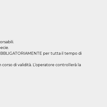
rsabili.
ecie.
a OBBLIGATORIAMENTE per tutta il tempo di
corso di validità. L’operatore controllerà la