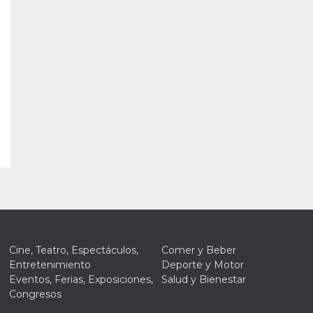
Cine, Teatro, Espectáculos,
Comer y Beber
Entretenimiento
Deporte y Motor
Eventos, Ferias, Exposiciones,
Salud y Bienestar
Congresos