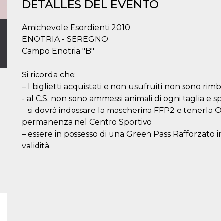
DETALLES DEL EVENTO
Amichevole Esordienti 2010
ENOTRIA - SEREGNO
Campo Enotria "B"
Si ricorda che:
– I biglietti acquistati e non usufruiti non sono rimbo
- al C.S. non sono ammessi animali di ogni taglia e sp
– si dovrà indossare la mascherina FFP2 e tenerl
permanenza nel Centro Sportivo
– essere in possesso di una Green Pass Rafforzato in 
validità.