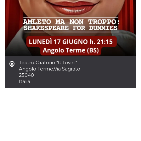
azar, la forma en
que se usa
puede ser
específico del
sitio, pero un
buen ejemplo es
mantener un
estado de inicio
de sesión para
un usuario entre
páginas.
m
1 año 1 mes
Esta cookie se
Stripe
utiliza
m.stripe.com
Teatro Oratorio "G.Tovini"
generalmente
para el
Angolo Terme
,
Via Sagrato
rendimiento y la
25040
optimización de
los servicios de
Italia
procesamiento
de pagos,
facilitando el
almacenamiento
de contenidos
en el navegador
para hacer que
las páginas se
carguen más
rápido.
CookieScriptConsent
4 semanas 2
El servicio
CookieScript
días
Cookie-
oooh.events