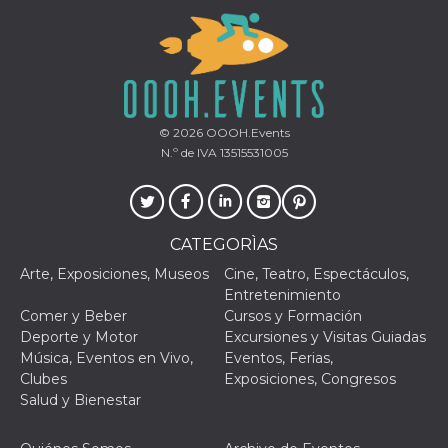
Proveedor /
Nombre
Vencimiento
Descripc
© 2026
OOOH.Events
Dominio
N.º de IVA 13515531005
c_user
4 semanas 2
Cookie de
Meta
días
de sesió
Platform Inc.
usuario.
.facebook.com
ser de se
permane
durante 
CATEGORÌAS
datr
2 años
Esta coo
Meta
Arte, Exposiciones, Museos
Cine, Teatro, Espectáculos,
identifica
Platform Inc.
navegado
Entretenimiento
.facebook.com
conecta 
Comer y Beber
Cursos y Formación
Facebook
directam
Deporte y Motor
Excursiones y Visitas Guiadas
vinculad
Música, Eventos en Vivo,
Eventos, Ferias,
usuario 
Faceboo
Clubes
Exposiciones, Congresos
individua
Salud y Bienestar
Facebook
que se ut
ayudar c
seguridad