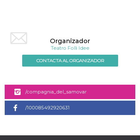
Script.com
utiliza esta
cookie para
recordar las
preferencias de
consentimiento
de cookies de
los visitantes. Es
necesario que el
Organizador
banner de
cookies de
Teatro Folli Idee
Cookie-
Script.com
funcione
CONTACTA AL ORGANIZADOR
correctamente.
Declaración de almacenamiento
Tipo de
Nombre
Descripción
almacenamiento
/compagnia_del_samovar
fbssls_314278995690155
Almacenamiento
de sesión
/100085492920631
wpEmojiSettingsSupports
Almacenamiento
de sesión
cn_uc__
Almacenamiento
local