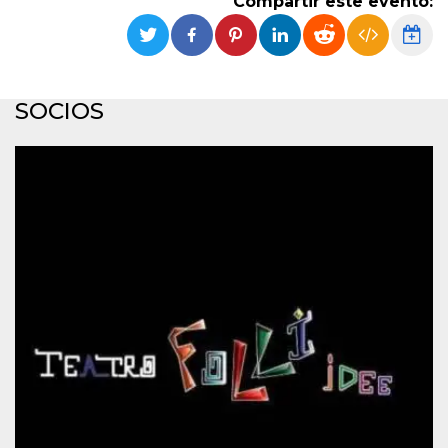
Compartir este evento:
Cookies estrictamente necesarias
Cookies de preferencias
Las cookies estrictamente necesarias permiten
la funcionalidad principal del sitio web, como
el inicio de sesión de usuario y la gestión de
SOCIOS
cuentas. El sitio web no se puede utilizar
correctamente sin las cookies estrictamente
necesarias.
Proveedor /
Nombre
Vencimiento
Descripción
Dominio
cf_clearance
1 año
Esta cookie es
Cloudflare,
utilizada por el
Inc.
servicio
.oooh.events
CloudFlare para
identificar el
tráfico web de
confianza y
anular cualquier
restricción de
seguridad
basada en la
dirección IP del
visitante. Es
esencial para
apoyar las
funciones de
seguridad de un