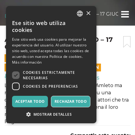
×
AMLETO MA NON TROPPO – 17 GIUGNO
Ese sitio web utiliza
ITALIAN
cookies
ENGLISH
AMLETO MA NON TROPPO – 17
Este sitio web usa cookies para mejorar la
experiencia del usuario. Al utilizar nuestro
GIUGNO
SPANISH
sitio web, usted acepta todas las cookies de
acuerdo con nuestra Política de cookies.
17 JUNIO 2024 - 21:15
Más información
LAS VENTAS EN LÍNEA TERMINARON
COOKIES ESTRICTAMENTE
Música, Eventos en Vivo, Clubes
NECESARIAS
La Compagnia del Samovar presenta “Amleto ma
COOKIES DE PREFERENCIAS
non troppo”, uno spettacolo teatrale su una
compagnia sgangherata di improbabili attori che tra
ACEPTAR TODO
RECHAZAR TODO
mille peripezie vogliono mettere in scena il loro
riscatto nella vita, l'Amleto.
MOSTRAR DETALLES
Regia di Nicola Adobati