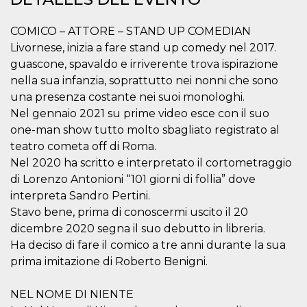
sitio web y
proporcionar
protección
COMICO – ATTORE – STAND UP COMEDIAN
contra visitantes
Livornese, inizia a fare stand up comedy nel 2017.
maliciosos.
guascone, spavaldo e irriverente trova ispirazione
wordpress_test_cookie
Sesión
Se utiliza en
Automattic
sitios creados
Inc.
nella sua infanzia, soprattutto nei nonni che sono
con Wordpress.
.oooh.events
una presenza costante nei suoi monologhi.
Comprueba si el
navegador tiene
Nel gennaio 2021 su prime video esce con il suo
habilitadas las
cookies
one-man show tutto molto sbagliato registrato al
PHPSESSID
Sesión
Cookie
teatro cometa off di Roma.
PHP.net
generada por
oooh.events
Nel 2020 ha scritto e interpretato il cortometraggio
aplicaciones
basadas en el
di Lorenzo Antonioni “101 giorni di follia” dove
lenguaje PHP.
Este es un
interpreta Sandro Pertini.
identificador de
Stavo bene, prima di conoscermi uscito il 20
propósito
general que se
dicembre 2020 segna il suo debutto in libreria.
utiliza para
mantener las
Ha deciso di fare il comico a tre anni durante la sua
variables de
sesión del
prima imitazione di Roberto Benigni.
usuario.
Normalmente es
un número
NEL NOME DI NIENTE
generado al