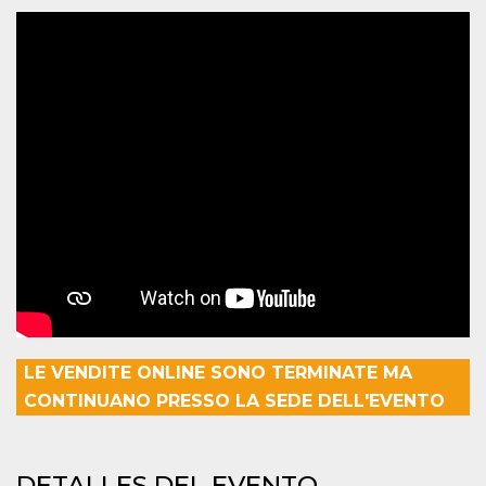
Cookies estrictamente necesarias
Cookies de preferencias
Las cookies estrictamente necesarias permiten
la funcionalidad principal del sitio web, como
el inicio de sesión de usuario y la gestión de
cuentas. El sitio web no se puede utilizar
correctamente sin las cookies estrictamente
necesarias.
Proveedor /
Nombre
Vencimiento
Descripción
Dominio
cf_clearance
1 año
Esta cookie es
Cloudflare,
utilizada por el
Inc.
servicio
.oooh.events
CloudFlare para
identificar el
tráfico web de
confianza y
anular cualquier
restricción de
LE VENDITE ONLINE SONO TERMINATE MA
seguridad
basada en la
CONTINUANO PRESSO LA SEDE DELL'EVENTO
dirección IP del
visitante. Es
esencial para
apoyar las
funciones de
DETALLES DEL EVENTO
seguridad de un