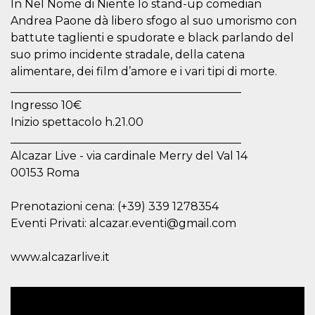
azar, la forma en
In Nel Nome di Niente lo stand-up comedian
que se usa
Andrea Paone dà libero sfogo al suo umorismo con
puede ser
específico del
battute taglienti e spudorate e black parlando del
sitio, pero un
buen ejemplo es
suo primo incidente stradale, della catena
mantener un
estado de inicio
alimentare, dei film d’amore e i vari tipi di morte.
de sesión para
_________________________________________
un usuario entre
páginas.
Ingresso 10€
m
1 año 1 mes
Esta cookie se
Stripe
Inizio spettacolo h.21.00
utiliza
m.stripe.com
_________________________________________
generalmente
para el
Alcazar Live - via cardinale Merry del Val 14
rendimiento y la
optimización de
00153 Roma
los servicios de
procesamiento
de pagos,
Prenotazioni cena: (+39) 339 1278354
facilitando el
almacenamiento
Eventi Privati: alcazar.eventi@gmail.com
de contenidos
en el navegador
para hacer que
www.alcazarlive.it
las páginas se
carguen más
rápido.
CookieScriptConsent
4 semanas 2
El servicio
CookieScript
días
Cookie-
oooh.events