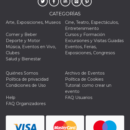
browser
dell'uten
dell'iden
CATEGORÌAS
univoco, 
per perso
la pubbli
Arte, Exposiciones, Museos
Cine, Teatro, Espectáculos,
gli utenti
Entretenimiento
Comer y Beber
Cursos y Formación
xs
3 meses
Se usa p
Meta
mantene
Platform Inc.
Deporte y Motor
Excursiones y Visitas Guiadas
sesión
.facebook.com
Música, Eventos en Vivo,
Eventos, Ferias,
__cf_bm
29 minutos
Esta cook
Cloudflare
Clubes
Exposiciones, Congresos
58 segundos
utiliza p
Inc.
Salud y Bienestar
distingui
.hubspot.com
humanos 
Esto es
benefici
Quiénes Somos
Archivo de Eventos
el sitio 
Política de privacidad
Política de Cookies
el fin de 
informes
Condiciones de Uso
Tutorial: como crear un
sobre el 
evento
sitio web
Help
FAQ Usuarios
_cfuvid
.hubspot.com
Sesión
Esta cook
FAQ Organizadores
utiliza c
de segui
de usuar
sesiones
optimizar
experienc
usuario