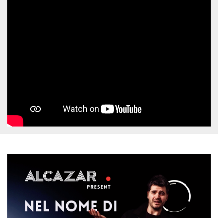
Script.com
utiliza esta
cookie para
recordar las
preferencias de
consentimiento
de cookies de
los visitantes. Es
necesario que el
banner de
cookies de
Cookie-
Script.com
funcione
correctamente.
Declaración de almacenamiento
Tipo de
Nombre
Descripción
almacenamiento
fbssls_314278995690155
Almacenamiento
de sesión
wpEmojiSettingsSupports
Almacenamiento
de sesión
cn_uc__
Almacenamiento
local