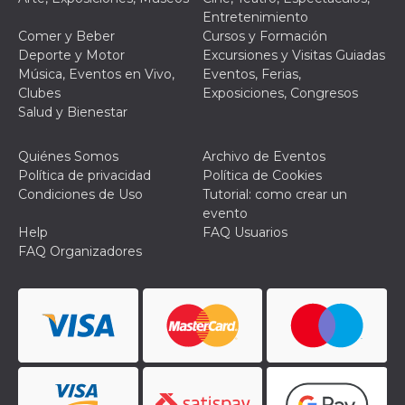
mantenie
Entretenimiento
coherenc
sesión y
Comer y Beber
Cursos y Formación
proporc
Deporte y Motor
Excursiones y Visitas Guiadas
servicios
personal
Música, Eventos en Vivo,
Eventos, Ferias,
Clubes
Exposiciones, Congresos
YSC
Sesión
YouTube
Google LLC
Salud y Bienestar
configura
.youtube.com
cookie p
rastrear l
de video
Quiénes Somos
Archivo de Eventos
incrusta
Política de privacidad
Política de Cookies
VISITOR_INFO1_LIVE
5 meses 4
Youtube 
Google LLC
Condiciones de Uso
Tutorial: como crear un
semanas
esta coo
.youtube.com
evento
realizar 
seguimie
Help
FAQ Usuarios
las prefe
FAQ Organizadores
del usua
los vide
Youtube
incrustad
sitios; t
puede de
si el visi
sitio web
utilizand
versión 
antigua d
interfaz 
Youtube.