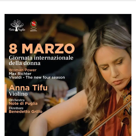
sitio web y
proporcionar
protección
contra visitantes
maliciosos.
wordpress_test_cookie
Sesión
Se utiliza en
Automattic
sitios creados
Inc.
con Wordpress.
.oooh.events
Comprueba si el
navegador tiene
habilitadas las
cookies
PHPSESSID
Sesión
Cookie
PHP.net
generada por
oooh.events
aplicaciones
basadas en el
lenguaje PHP.
Este es un
identificador de
propósito
general que se
utiliza para
mantener las
variables de
sesión del
usuario.
Normalmente es
un número
generado al