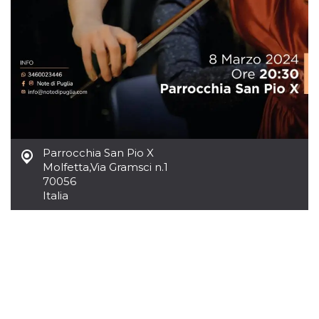
azar, la forma en
que se usa
puede ser
específico del
sitio, pero un
buen ejemplo es
mantener un
estado de inicio
de sesión para
un usuario entre
páginas.
m
1 año 1 mes
Esta cookie se
Stripe
utiliza
m.stripe.com
generalmente
para el
Parrocchia San Pio X
rendimiento y la
Molfetta
,
Via Gramsci n.1
optimización de
70056
los servicios de
procesamiento
Italia
de pagos,
facilitando el
almacenamiento
de contenidos
en el navegador
para hacer que
las páginas se
carguen más
rápido.
CookieScriptConsent
4 semanas 2
El servicio
CookieScript
días
Cookie-
oooh.events