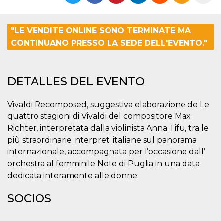
Cookies estrictamente necesarias
Cookies de preferencias
"LE VENDITE ONLINE SONO TERMINATE MA
Las cookies estrictamente necesarias permiten
la funcionalidad principal del sitio web, como
CONTINUANO PRESSO LA SEDE DELL'EVENTO."
el inicio de sesión de usuario y la gestión de
cuentas. El sitio web no se puede utilizar
correctamente sin las cookies estrictamente
necesarias.
DETALLES DEL EVENTO
Proveedor /
Nombre
Vencimiento
Descripción
Dominio
Vivaldi Recomposed, suggestiva elaborazione de Le
cf_clearance
1 año
Esta cookie es
Cloudflare,
quattro stagioni di Vivaldi del compositore Max
utilizada por el
Inc.
servicio
.oooh.events
Richter, interpretata dalla violinista Anna Tifu, tra le
CloudFlare para
identificar el
più straordinarie interpreti italiane sul panorama
tráfico web de
internazionale, accompagnata per l’occasione dall’
confianza y
anular cualquier
orchestra al femminile Note di Puglia in una data
restricción de
seguridad
dedicata interamente alle donne.
basada en la
dirección IP del
visitante. Es
SOCIOS
esencial para
apoyar las
funciones de
seguridad de un