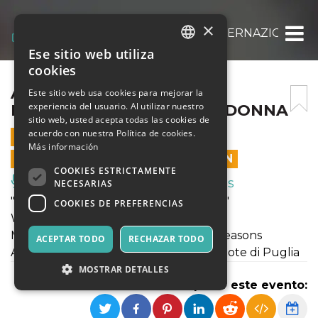
×
ANNA TIFU – GIORNATA INTERNAZIONALE
Ese sitio web utiliza
ITALIAN
cookies
ENGLISH
ANNA TIFU – GIORNATA
Este sitio web usa cookies para mejorar la
experiencia del usuario. Al utilizar nuestro
INTERNAZIONALE DELLA DONNA
SPANISH
sitio web, usted acepta todas las cookies de
acuerdo con nuestra Política de cookies.
8 MARZO 2024 - 20:00
Más información
LAS VENTAS EN LÍNEA TERMINARON
COOKIES ESTRICTAMENTE
Música, Eventos en Vivo, Clubes
NECESARIAS
"Giornata Internazionale della Donna "
COOKIES DE PREFERENCIAS
Woman Power
Max Richter: Vivaldi – The New Four Seasons
ACEPTAR TODO
RECHAZAR TODO
Anna Tifu, Violino Solista – Orchestra Note di Puglia
MOSTRAR DETALLES
Compartir este evento: