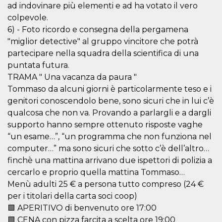
azar, la forma en
ad indovinare più elementi e ad ha votato il vero
que se usa
puede ser
colpevole.
específico del
sitio, pero un
6) - Foto ricordo e consegna della pergamena
buen ejemplo es
"miglior detective" al gruppo vincitore che potrà
mantener un
estado de inicio
partecipare nella squadra della scientifica di una
de sesión para
un usuario entre
puntata futura.
páginas.
TRAMA " Una vacanza da paura "
m
1 año 1 mes
Esta cookie se
Stripe
Tommaso da alcuni giorni è particolarmente teso e i
utiliza
m.stripe.com
generalmente
genitori conoscendolo bene, sono sicuri che in lui c’è
para el
qualcosa che non va. Provando a parlargli e a dargli
rendimiento y la
optimización de
supporto hanno sempre ottenuto risposte vaghe
los servicios de
procesamiento
“un esame…”, “un programma che non funziona nel
de pagos,
facilitando el
computer…” ma sono sicuri che sotto c’è dell’altro…
almacenamiento
finchè una mattina arrivano due ispettori di polizia a
de contenidos
en el navegador
cercarlo e proprio quella mattina Tommaso…
para hacer que
las páginas se
Menù adulti 25 € a persona tutto compreso (24 €
carguen más
per i titolari della carta soci coop)
rápido.
🟩 APERITIVO di benvenuto ore 17:00
CookieScriptConsent
4 semanas 2
El servicio
CookieScript
días
Cookie-
oooh.events
🟩 CENA con pizza farcita a scelta ore 19:00