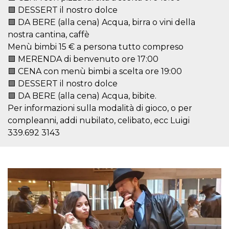
Script.com
utiliza esta
🟩 DESSERT il nostro dolce
cookie para
🟩 DA BERE (alla cena) Acqua, birra o vini della
recordar las
preferencias de
nostra cantina, caffè
consentimiento
de cookies de
Menù bimbi 15 € a persona tutto compreso
los visitantes. Es
🟩 MERENDA di benvenuto ore 17:00
necesario que el
banner de
🟩 CENA con menù bimbi a scelta ore 19:00
cookies de
Cookie-
🟩 DESSERT il nostro dolce
Script.com
funcione
🟩 DA BERE (alla cena) Acqua, bibite.
correctamente.
Per informazioni sulla modalità di gioco, o per
Declaración de almacenamiento
compleanni, addi nubilato, celibato, ecc Luigi
339.692 3143
Tipo de
Nombre
Descripción
almacenamiento
fbssls_314278995690155
Almacenamiento
de sesión
wpEmojiSettingsSupports
Almacenamiento
de sesión
cn_uc__
Almacenamiento
local