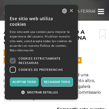
×
APERI CENA CON DELITTO A FERRARA CC 
Ese sitio web utiliza
ITALIAN
cookies
ENGLISH
APERI CENA CON DELITTO A
Este sitio web usa cookies para mejorar la
experiencia del usuario. Al utilizar nuestro
FERRARA CC LE MURA » UNA
SPANISH
sitio web, usted acepta todas las cookies de
VACANZA DA PAURA «
acuerdo con nuestra Política de cookies.
Más información
7 ABRIL 2024 - 17:00
COOKIES ESTRICTAMENTE
LAS VENTAS EN LÍNEA TERMINARON
NECESARIAS
Comida y Bebidas
COOKIES DE PREFERENCIAS
Partecipa con i tuoi amici o famigliari ad una
intrigante ricerca di indizi, oggetti, e tanto altro,
ACEPTAR TODO
RECHAZAR TODO
lanciati nella caccia al "tesoro" che ti regalerà
allegria e divertimento mentre aiuti il Commissario
MOSTRAR DETALLES
Talpone a indagare sul delitto.