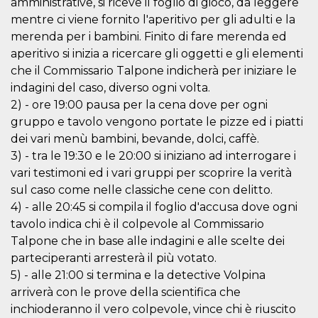
amministrative, si riceve il foglio di gioco, da leggere
sitio web y
mentre ci viene fornito l'aperitivo per gli adulti e la
proporcionar
protección
merenda per i bambini. Finito di fare merenda ed
contra visitantes
maliciosos.
aperitivo si inizia a ricercare gli oggetti e gli elementi
che il Commissario Talpone indicherà per iniziare le
wordpress_test_cookie
Sesión
Se utiliza en
Automattic
sitios creados
Inc.
indagini del caso, diverso ogni volta.
con Wordpress.
.oooh.events
Comprueba si el
2) - ore 19:00 pausa per la cena dove per ogni
navegador tiene
habilitadas las
gruppo e tavolo vengono portate le pizze ed i piatti
cookies
dei vari menù bambini, bevande, dolci, caffè.
PHPSESSID
Sesión
Cookie
PHP.net
3) - tra le 19:30 e le 20:00 si iniziano ad interrogare i
generada por
oooh.events
aplicaciones
vari testimoni ed i vari gruppi per scoprire la verità
basadas en el
sul caso come nelle classiche cene con delitto.
lenguaje PHP.
Este es un
4) - alle 20:45 si compila il foglio d'accusa dove ogni
identificador de
propósito
tavolo indica chi è il colpevole al Commissario
general que se
utiliza para
Talpone che in base alle indagini e alle scelte dei
mantener las
parteciperanti arresterà il più votato.
variables de
sesión del
5) - alle 21:00 si termina e la detective Volpina
usuario.
Normalmente es
arriverà con le prove della scientifica che
un número
inchioderanno il vero colpevole, vince chi è riuscito
generado al