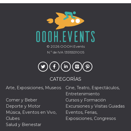
le impos
della lin
permetto
condivide
pagina.
fr
3 meses
Contiene
Meta
combina
Platform Inc.
identific
.facebook.com
única de
navegado
© 2026
OOOH.Events
utiliza p
N.º de IVA 13515531005
publicid
dirigida.
oo
5 años
Cookie d
Meta
exclusió
Platform Inc.
anuncios
.facebook.com
CATEGORÌAS
sb
2 años
Identific
Meta
navegad
Arte, Exposiciones, Museos
Cine, Teatro, Espectáculos,
Platform Inc.
Faceboo
.facebook.com
Entretenimiento
autentica
marketin
Comer y Beber
Cursos y Formación
cookies 
Deporte y Motor
Excursiones y Visitas Guiadas
función
específic
Música, Eventos en Vivo,
Eventos, Ferias,
Faceboo
Clubes
Exposiciones, Congresos
usida
.facebook.com
Sesión
raccoglie
Salud y Bienestar
informaz