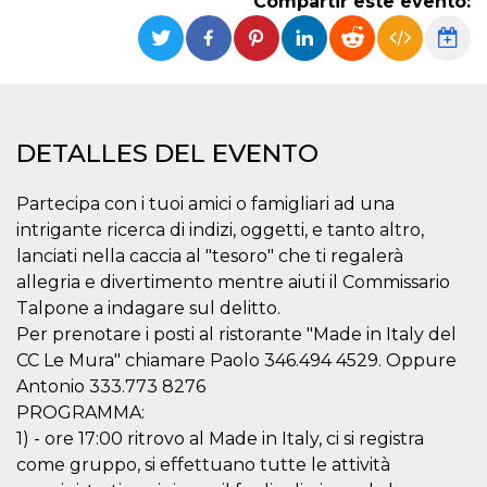
Compartir este evento:
Cookies estrictamente necesarias
Cookies de preferencias
Las cookies estrictamente necesarias permiten
la funcionalidad principal del sitio web, como
el inicio de sesión de usuario y la gestión de
cuentas. El sitio web no se puede utilizar
correctamente sin las cookies estrictamente
DETALLES DEL EVENTO
necesarias.
Proveedor /
Partecipa con i tuoi amici o famigliari ad una
Nombre
Vencimiento
Descripción
Dominio
intrigante ricerca di indizi, oggetti, e tanto altro,
cf_clearance
1 año
Esta cookie es
Cloudflare,
lanciati nella caccia al "tesoro" che ti regalerà
utilizada por el
Inc.
servicio
.oooh.events
allegria e divertimento mentre aiuti il Commissario
CloudFlare para
identificar el
Talpone a indagare sul delitto.
tráfico web de
Per prenotare i posti al ristorante "Made in Italy del
confianza y
anular cualquier
CC Le Mura" chiamare Paolo 346.494 4529. Oppure
restricción de
seguridad
Antonio 333.773 8276
basada en la
dirección IP del
PROGRAMMA:
visitante. Es
1) - ore 17:00 ritrovo al Made in Italy, ci si registra
esencial para
apoyar las
come gruppo, si effettuano tutte le attività
funciones de
seguridad de un