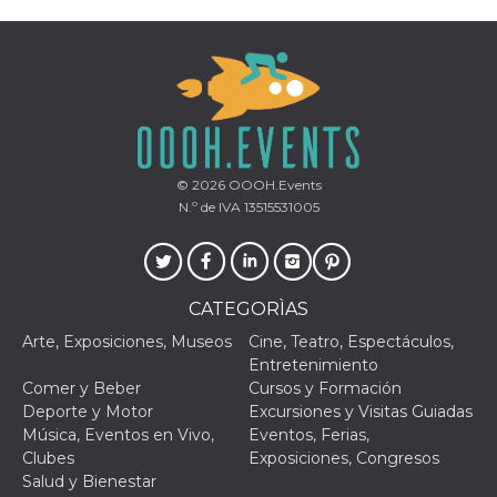
Script.com
utiliza esta
cookie para
recordar las
preferencias de
consentimiento
de cookies de
los visitantes. Es
necesario que el
banner de
cookies de
Cookie-
© 2026
OOOH.Events
Script.com
funcione
N.º de IVA 13515531005
correctamente.
Declaración de almacenamiento
Tipo de
Nombre
Descripción
CATEGORÌAS
almacenamiento
Arte, Exposiciones, Museos
Cine, Teatro, Espectáculos,
fbssls_314278995690155
Almacenamiento
de sesión
Entretenimiento
Comer y Beber
Cursos y Formación
wpEmojiSettingsSupports
Almacenamiento
de sesión
Deporte y Motor
Excursiones y Visitas Guiadas
Música, Eventos en Vivo,
Eventos, Ferias,
cn_uc__
Almacenamiento
local
Clubes
Exposiciones, Congresos
Salud y Bienestar