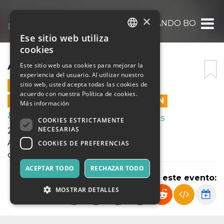
×
ASPETTANDO BO
Ese sitio web utiliza
ITALIAN
cookies
ENGLISH
ASPETTANDO BO
Este sitio web usa cookies para mejorar la
experiencia del usuario. Al utilizar nuestro
SPANISH
sitio web, usted acepta todas las cookies de
24 NOVIEMBRE 2023 - 20:30
acuerdo con nuestra Política de cookies.
LAS VENTAS EN LÍNEA TERMINARON
Más información
Música, Eventos en Vivo, Clubes
COOKIES ESTRICTAMENTE
NECESARIAS
24 novembre 2023 ore 20.30
ASPETTANDO BO
COOKIES DE PREFERENCIAS
di Rampa Prenestina
ACEPTAR TODO
RECHAZAR TODO
Compartir este evento:
MOSTRAR DETALLES