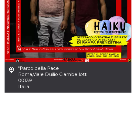
sitio web y
proporcionar
protección
contra visitantes
maliciosos.
wordpress_test_cookie
Sesión
Se utiliza en
Automattic
sitios creados
Inc.
con Wordpress.
.oooh.events
Comprueba si el
navegador tiene
habilitadas las
cookies
PHPSESSID
Sesión
Cookie
PHP.net
"Parco della Pace
generada por
oooh.events
aplicaciones
Roma
,
Viale Duilio Ciambellotti
basadas en el
00139
lenguaje PHP.
Este es un
Italia
identificador de
propósito
general que se
utiliza para
mantener las
variables de
sesión del
usuario.
Normalmente es
un número
generado al