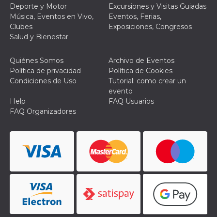
Deporte y Motor
Excursiones y Visitas Guiadas
Música, Eventos en Vivo,
Eventos, Ferias,
Clubes
Exposiciones, Congresos
Salud y Bienestar
Proveedor /
Quiénes Somos
Archivo de Eventos
Nombre
Vencimiento
Descripc
Dominio
Política de privacidad
Política de Cookies
c_user
4 semanas 2
Cookie de
Meta
Condiciones de Uso
Tutorial: como crear un
días
de sesió
Platform Inc.
evento
usuario.
.facebook.com
ser de se
Help
FAQ Usuarios
permane
FAQ Organizadores
durante 
datr
2 años
Esta coo
Meta
identifica
Platform Inc.
navegado
.facebook.com
conecta 
Facebook
directam
vinculad
usuario 
Faceboo
individua
Facebook
que se ut
ayudar c
seguridad