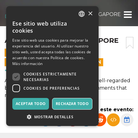
×
ASSIGNMENT HELP SINGAPORE
Ese sitio web utiliza
ITALIAN
cookies
ENGLISH
ASSIGNMENT HELP SINGAPORE
Este sitio web usa cookies para mejorar la
experiencia del usuario. Al utilizar nuestro
SPANISH
sitio web, usted acepta todas las cookies de
7 DICIEMBRE 2025 - 20:30
acuerdo con nuestra Política de cookies.
LAS VENTAS EN LÍNEA TERMINARON
Más información
Cursos y Entrenamiento
COOKIES ESTRICTAMENTE
NECESARIAS
AssignmentHelpSingapore.com.sg is well-regarded
because we deliver high-quality assignments that
COOKIES DE PREFERENCIAS
meet your expectations.
ACEPTAR TODO
RECHAZAR TODO
Compartir este evento:
MOSTRAR DETALLES