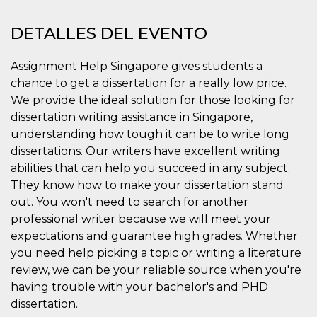
Cookies estrictamente necesarias
Cookies de preferencias
DETALLES DEL EVENTO
Las cookies estrictamente necesarias permiten
la funcionalidad principal del sitio web, como
Assignment Help Singapore gives students a
el inicio de sesión de usuario y la gestión de
chance to get a dissertation for a really low price.
cuentas. El sitio web no se puede utilizar
correctamente sin las cookies estrictamente
We provide the ideal solution for those looking for
necesarias.
dissertation writing assistance in Singapore,
Proveedor /
Nombre
Vencimiento
Descripción
understanding how tough it can be to write long
Dominio
dissertations. Our writers have excellent writing
cf_clearance
1 año
Esta cookie es
Cloudflare,
abilities that can help you succeed in any subject.
utilizada por el
Inc.
servicio
.oooh.events
They know how to make your dissertation stand
CloudFlare para
identificar el
out. You won't need to search for another
tráfico web de
confianza y
professional writer because we will meet your
anular cualquier
expectations and guarantee high grades. Whether
restricción de
seguridad
you need help picking a topic or writing a literature
basada en la
dirección IP del
review, we can be your reliable source when you're
visitante. Es
having trouble with your bachelor's and PHD
esencial para
apoyar las
dissertation.
funciones de
seguridad de un