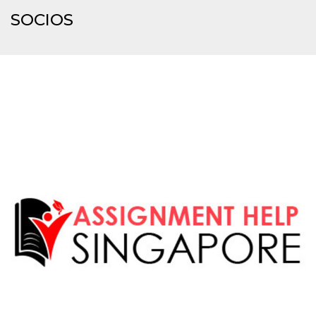
sitio web y
SOCIOS
proporcionar
protección
contra visitantes
maliciosos.
wordpress_test_cookie
Sesión
Se utiliza en
Automattic
sitios creados
Inc.
con Wordpress.
.oooh.events
Comprueba si el
navegador tiene
habilitadas las
cookies
PHPSESSID
Sesión
Cookie
PHP.net
generada por
oooh.events
aplicaciones
basadas en el
lenguaje PHP.
Este es un
identificador de
propósito
general que se
utiliza para
mantener las
variables de
sesión del
usuario.
Normalmente es
un número
generado al