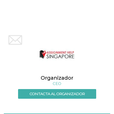
azar, la forma en
que se usa
puede ser
específico del
sitio, pero un
buen ejemplo es
mantener un
estado de inicio
de sesión para
un usuario entre
páginas.
m
1 año 1 mes
Esta cookie se
Stripe
utiliza
m.stripe.com
generalmente
para el
rendimiento y la
optimización de
los servicios de
procesamiento
de pagos,
facilitando el
Organizador
almacenamiento
de contenidos
CEO
en el navegador
para hacer que
las páginas se
CONTACTA AL ORGANIZADOR
carguen más
rápido.
CookieScriptConsent
4 semanas 2
El servicio
CookieScript
días
Cookie-
oooh.events