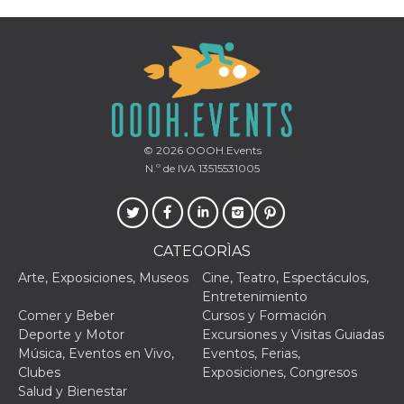
Script.com
utiliza esta
cookie para
recordar las
preferencias de
consentimiento
de cookies de
los visitantes. Es
necesario que el
banner de
cookies de
Cookie-
© 2026
OOOH.Events
Script.com
funcione
N.º de IVA 13515531005
correctamente.
Declaración de almacenamiento
Tipo de
Nombre
Descripción
CATEGORÌAS
almacenamiento
Arte, Exposiciones, Museos
Cine, Teatro, Espectáculos,
fbssls_314278995690155
Almacenamiento
de sesión
Entretenimiento
Comer y Beber
Cursos y Formación
wpEmojiSettingsSupports
Almacenamiento
de sesión
Deporte y Motor
Excursiones y Visitas Guiadas
Música, Eventos en Vivo,
Eventos, Ferias,
cn_uc__
Almacenamiento
local
Clubes
Exposiciones, Congresos
Salud y Bienestar