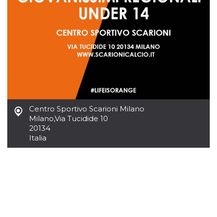
sitio web y
proporcionar
protección
contra visitantes
maliciosos.
wordpress_test_cookie
Sesión
Se utiliza en
Automattic
sitios creados
Inc.
con Wordpress.
.oooh.events
Comprueba si el
navegador tiene
habilitadas las
cookies
PHPSESSID
Sesión
Cookie
PHP.net
Centro Sportivo Scarioni Milano
generada por
oooh.events
aplicaciones
Milano
,
Via Tucidide 10
basadas en el
20134
lenguaje PHP.
Este es un
Italia
identificador de
propósito
general que se
utiliza para
mantener las
variables de
sesión del
usuario.
Normalmente es
un número
generado al