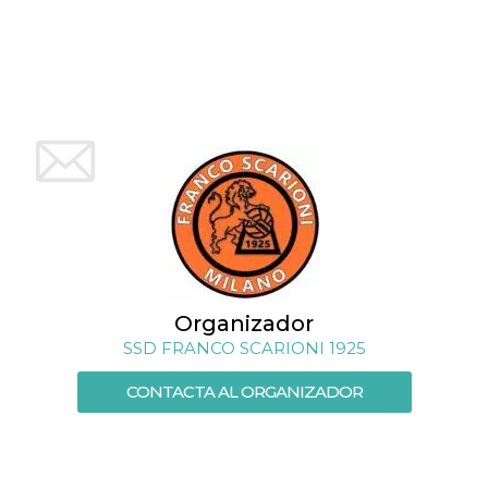
azar, la forma en
que se usa
puede ser
específico del
sitio, pero un
buen ejemplo es
mantener un
estado de inicio
de sesión para
un usuario entre
páginas.
m
1 año 1 mes
Esta cookie se
Stripe
utiliza
m.stripe.com
generalmente
para el
rendimiento y la
optimización de
los servicios de
procesamiento
de pagos,
Organizador
facilitando el
almacenamiento
SSD FRANCO SCARIONI 1925
de contenidos
en el navegador
para hacer que
CONTACTA AL ORGANIZADOR
las páginas se
carguen más
rápido.
CookieScriptConsent
4 semanas 2
El servicio
CookieScript
días
Cookie-
oooh.events