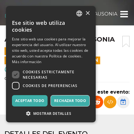
×
ATLETICO SCARIONI – AUSONIA
Ese sitio web utiliza
ITALIAN
cookies
ENGLISH
ATLETICO SCARIONI – AUSONIA
Este sitio web usa cookies para mejorar la
experiencia del usuario. Al utilizar nuestro
SPANISH
sitio web, usted acepta todas las cookies de
28 SEPTIEMBRE 2024 - 15:30
acuerdo con nuestra Política de cookies.
LAS VENTAS EN LÍNEA TERMINARON
Más información
Deporte y Motores
COOKIES ESTRICTAMENTE
NECESARIAS
campionato regionale under 14
COOKIES DE PREFERENCIAS
Compartir este evento:
ACEPTAR TODO
RECHAZAR TODO
MOSTRAR DETALLES
DETALLES DEL EVENTO