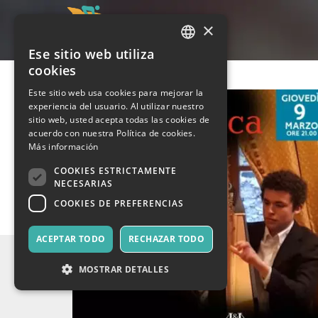
×
Ese sitio web utiliza
ITALIAN
cookies
ENGLISH
Este sitio web usa cookies para mejorar la
experiencia del usuario. Al utilizar nuestro
SPANISH
sitio web, usted acepta todas las cookies de
acuerdo con nuestra Política de cookies.
Más información
COOKIES ESTRICTAMENTE
NECESARIAS
COOKIES DE PREFERENCIAS
ACEPTAR TODO
RECHAZAR TODO
MOSTRAR DETALLES