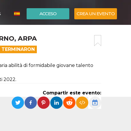
S
ACCESO
CREA UN EVENTO
ITALIANO
RNO, ARPA
ENGLISH
A TERMINARON
ria abilità di formidabile giovane talento
i 2022.
Compartir este evento: