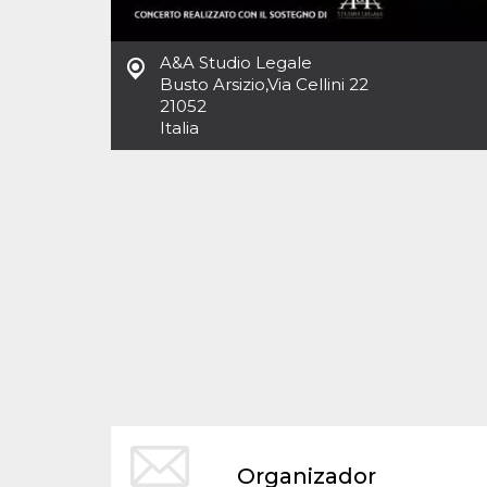
Cookies estrictamente necesarias
Cookies de preferencias
A&A Studio Legale
Las cookies estrictamente necesarias permiten
Busto Arsizio
,
Via Cellini 22
la funcionalidad principal del sitio web, como
21052
el inicio de sesión de usuario y la gestión de
cuentas. El sitio web no se puede utilizar
Italia
correctamente sin las cookies estrictamente
necesarias.
Proveedor /
Nombre
Vencimiento
Descripción
Dominio
cf_clearance
1 año
Esta cookie es
Cloudflare,
utilizada por el
Inc.
servicio
.oooh.events
CloudFlare para
identificar el
tráfico web de
confianza y
anular cualquier
restricción de
seguridad
basada en la
dirección IP del
visitante. Es
esencial para
apoyar las
funciones de
Organizador
seguridad de un