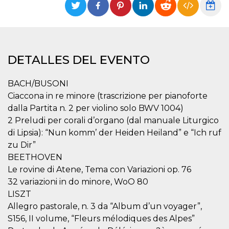
Cookies estrictamente necesarias
Cookies de preferencias
Las cookies estrictamente necesarias permiten
la funcionalidad principal del sitio web, como
el inicio de sesión de usuario y la gestión de
DETALLES DEL EVENTO
cuentas. El sitio web no se puede utilizar
correctamente sin las cookies estrictamente
necesarias.
BACH/BUSONI
Proveedor /
Ciaccona in re minore (trascrizione per pianoforte
Nombre
Vencimiento
Descripción
Dominio
dalla Partita n. 2 per violino solo BWV 1004)
cf_clearance
1 año
Esta cookie es
Cloudflare,
2 Preludi per corali d’organo (dal manuale Liturgico
utilizada por el
Inc.
servicio
.oooh.events
di Lipsia): “Nun komm’ der Heiden Heiland” e “Ich ruf
CloudFlare para
identificar el
zu Dir”
tráfico web de
BEETHOVEN
confianza y
anular cualquier
Le rovine di Atene, Tema con Variazioni op. 76
restricción de
seguridad
32 variazioni in do minore, WoO 80
basada en la
dirección IP del
LISZT
visitante. Es
Allegro pastorale, n. 3 da “Album d’un voyager”,
esencial para
apoyar las
S156, II volume, “Fleurs mélodiques des Alpes”
funciones de
seguridad de un