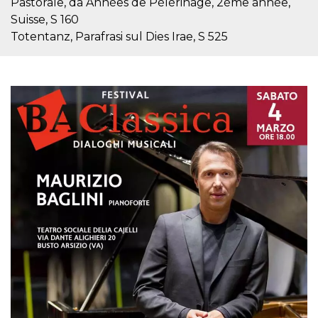
Pastorale, da Années de Pélérinage, 2ème année,
sitio web y
Suisse, S 160
proporcionar
protección
Totentanz, Parafrasi sul Dies Irae, S 525
contra visitantes
maliciosos.
wordpress_test_cookie
Sesión
Se utiliza en
Automattic
sitios creados
Inc.
con Wordpress.
.oooh.events
Comprueba si el
navegador tiene
habilitadas las
cookies
PHPSESSID
Sesión
Cookie
PHP.net
generada por
oooh.events
aplicaciones
basadas en el
lenguaje PHP.
Este es un
identificador de
propósito
general que se
utiliza para
mantener las
variables de
sesión del
usuario.
Normalmente es
un número
generado al