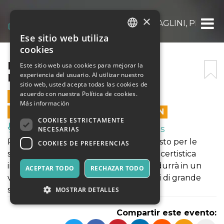
×
BA CLASSICA – MAURIZIO BAGLINI, PIANO
Ese sitio web utiliza
ITALIAN
cookies
ENGLISH
BA CLASSICA – MAURIZIO
Este sitio web usa cookies para mejorar la
experiencia del usuario. Al utilizar nuestro
BAGLINI, PIANOFORTE
SPANISH
sitio web, usted acepta todas las cookies de
acuerdo con nuestra Política de cookies.
4 MARZO 2023 - 18:00
Más información
LAS VENTAS EN LÍNEA TERMINARON
COOKIES ESTRICTAMENTE
Música, Eventos en Vivo, Clubes
NECESARIAS
Pianista visionario con uno spiccato gusto per le
COOKIES DE PREFERENCIAS
sfide musicali e un’intensa carriera concertistica
internazionale, Maurizio Baglini ci condurrà in un
ACEPTAR TODO
RECHAZAR TODO
viaggio tra Beethoven e Liszt con brani di grande
suggestione e virtuosismo.
MOSTRAR DETALLES
Compartir este evento: