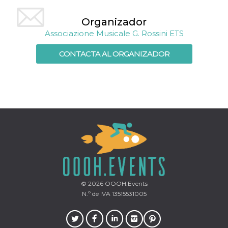
Script.com
utiliza esta
cookie para
Organizador
recordar las
preferencias de
Associazione Musicale G. Rossini ETS
consentimiento
de cookies de
los visitantes. Es
CONTACTA AL ORGANIZADOR
necesario que el
banner de
cookies de
Cookie-
Script.com
funcione
correctamente.
Declaración de almacenamiento
Tipo de
Nombre
Descripción
almacenamiento
fbssls_314278995690155
Almacenamiento
de sesión
wpEmojiSettingsSupports
Almacenamiento
© 2026
OOOH.Events
de sesión
N.º de IVA 13515531005
cn_uc__
Almacenamiento
local