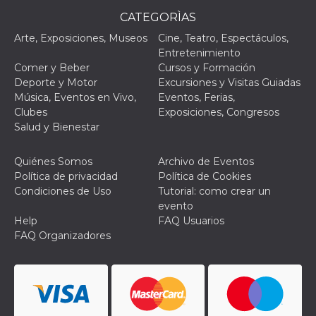
CATEGORÌAS
Arte, Exposiciones, Museos
Cine, Teatro, Espectáculos,
Entretenimiento
Comer y Beber
Cursos y Formación
Deporte y Motor
Excursiones y Visitas Guiadas
Proveedor /
Nombre
Vencimiento
Descripc
Dominio
Música, Eventos en Vivo,
Eventos, Ferias,
Clubes
Exposiciones, Congresos
c_user
4 semanas 2
Cookie de
Meta
días
de sesió
Salud y Bienestar
Platform Inc.
usuario.
.facebook.com
ser de se
permane
Quiénes Somos
Archivo de Eventos
durante 
Política de privacidad
Política de Cookies
datr
2 años
Esta coo
Meta
Condiciones de Uso
Tutorial: como crear un
identifica
Platform Inc.
evento
navegado
.facebook.com
conecta 
Help
FAQ Usuarios
Facebook
FAQ Organizadores
directam
vinculad
usuario 
Faceboo
individua
Facebook
que se ut
ayudar c
seguridad