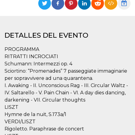
Cookies estrictamente necesarias
Cookies de preferencias
Las cookies estrictamente necesarias permiten
la funcionalidad principal del sitio web, como
el inicio de sesión de usuario y la gestión de
DETALLES DEL EVENTO
cuentas. El sitio web no se puede utilizar
correctamente sin las cookies estrictamente
necesarias.
PROGRAMMA
Proveedor /
RITRATTI INCROCIATI
Nombre
Vencimiento
Descripción
Dominio
Schumann: Intermezzi op. 4
cf_clearance
1 año
Esta cookie es
Cloudflare,
Sciortino: “Promenades” 7 passeggiate immaginarie
utilizada por el
Inc.
servicio
.oooh.events
per sopravvivere ad una quarantena.
CloudFlare para
identificar el
I. Awaking - II. Unconscious Rag - III. Circular Waltz -
tráfico web de
IV. Saltarello - V. Pain Chain - VI. A day dies dancing,
confianza y
anular cualquier
darkening - VII. Circular thoughts
restricción de
seguridad
LISZT
basada en la
dirección IP del
Hymne de la nuit, S.173a/1
visitante. Es
VERDI/LISZT
esencial para
apoyar las
Rigoletto. Paraphrase de concert
funciones de
seguridad de un