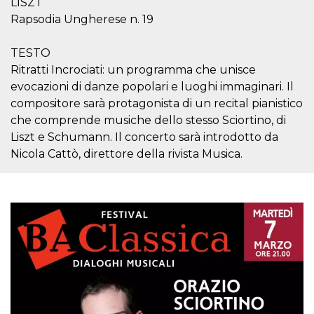
LISZT
sitio web y
Rapsodia Ungherese n. 19
proporcionar
protección
contra visitantes
maliciosos.
TESTO
Ritratti Incrociati: un programma che unisce
wordpress_test_cookie
Sesión
Se utiliza en
Automattic
sitios creados
Inc.
evocazioni di danze popolari e luoghi immaginari. Il
con Wordpress.
.oooh.events
Comprueba si el
compositore sarà protagonista di un recital pianistico
navegador tiene
habilitadas las
che comprende musiche dello stesso Sciortino, di
cookies
Liszt e Schumann. Il concerto sarà introdotto da
PHPSESSID
Sesión
Cookie
PHP.net
Nicola Cattò, direttore della rivista Musica.
generada por
oooh.events
aplicaciones
basadas en el
lenguaje PHP.
Este es un
identificador de
propósito
general que se
utiliza para
mantener las
variables de
sesión del
usuario.
Normalmente es
un número
generado al