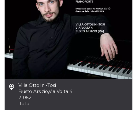
azar, la forma en
que se usa
puede ser
específico del
sitio, pero un
buen ejemplo es
mantener un
estado de inicio
de sesión para
un usuario entre
páginas.
m
1 año 1 mes
Esta cookie se
Stripe
utiliza
m.stripe.com
generalmente
para el
rendimiento y la
optimización de
los servicios de
procesamiento
Villa Ottolini-Tosi
de pagos,
facilitando el
Busto Arsizio
,
Via Volta 4
almacenamiento
21052
de contenidos
Italia
en el navegador
para hacer que
las páginas se
carguen más
rápido.
CookieScriptConsent
4 semanas 2
El servicio
CookieScript
días
Cookie-
oooh.events