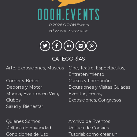
© 2026
OOOH.Events
N.º de IVA 13515531005
Proveedor /
Nombre
Vencimiento
Descripc
Dominio
c_user
4 semanas 2
Cookie de
Meta
días
de sesió
Platform Inc.
CATEGORÌAS
usuario.
.facebook.com
ser de se
permane
Arte, Exposiciones, Museos
Cine, Teatro, Espectáculos,
durante 
Entretenimiento
Comer y Beber
Cursos y Formación
datr
2 años
Esta coo
Meta
identifica
Platform Inc.
Deporte y Motor
Excursiones y Visitas Guiadas
navegado
.facebook.com
Música, Eventos en Vivo,
Eventos, Ferias,
conecta 
Facebook
Clubes
Exposiciones, Congresos
directam
Salud y Bienestar
vinculad
usuario 
Faceboo
individua
Quiénes Somos
Archivo de Eventos
Facebook
Política de privacidad
Política de Cookies
que se ut
ayudar c
Condiciones de Uso
Tutorial: como crear un
seguridad