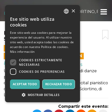
×
BA CLASSICA – ORAZIO SCIORTINO, PIAN
Ese sitio web utiliza
ITALIAN
cookies
ENGLISH
BA CLASSICA – ORAZIO
Este sitio web usa cookies para mejorar la
experiencia del usuario. Al utilizar nuestro
SCIORTINO, PIANOFORTE
SPANISH
sitio web, usted acepta todas las cookies de
acuerdo con nuestra Política de cookies.
7 MARZO 2023 - 21:00
Más información
LAS VENTAS EN LÍNEA TERMINARON
COOKIES ESTRICTAMENTE
Música, Eventos en Vivo, Clubes
NECESARIAS
Un programma che unisce evocazioni di danze
COOKIES DE PREFERENCIAS
popolari e luoghi immaginari. Il
compositore sarà protagonista di un recital pianistico
ACEPTAR TODO
RECHAZAR TODO
che comprende musiche dello stesso Sciortino, di
Liszt, Chopin e Schumann.
MOSTRAR DETALLES
Compartir este evento: