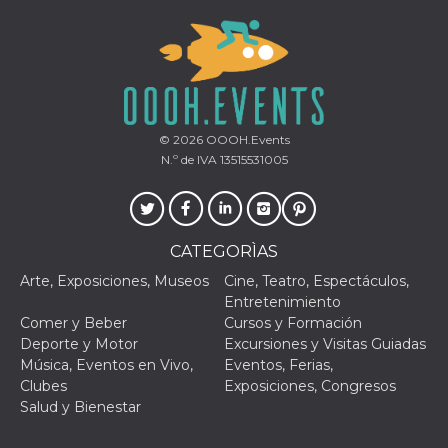
Script.com
utiliza esta
cookie para
recordar las
preferencias de
consentimiento
de cookies de
los visitantes. Es
necesario que el
banner de
© 2026
OOOH.Events
cookies de
Cookie-
N.º de IVA 13515531005
Script.com
funcione
correctamente.
Declaración de almacenamiento
CATEGORÌAS
Tipo de
Nombre
Descripción
Arte, Exposiciones, Museos
Cine, Teatro, Espectáculos,
almacenamiento
Entretenimiento
fbssls_314278995690155
Almacenamiento
Comer y Beber
Cursos y Formación
de sesión
Deporte y Motor
Excursiones y Visitas Guiadas
wpEmojiSettingsSupports
Almacenamiento
Música, Eventos en Vivo,
Eventos, Ferias,
de sesión
Clubes
Exposiciones, Congresos
cn_uc__
Almacenamiento
Salud y Bienestar
local