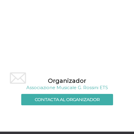
azar, la forma en
que se usa
puede ser
específico del
sitio, pero un
buen ejemplo es
mantener un
estado de inicio
de sesión para
un usuario entre
páginas.
m
1 año 1 mes
Esta cookie se
Stripe
utiliza
m.stripe.com
generalmente
para el
rendimiento y la
optimización de
los servicios de
Organizador
procesamiento
de pagos,
Associazione Musicale G. Rossini ETS
facilitando el
almacenamiento
de contenidos
CONTACTA AL ORGANIZADOR
en el navegador
para hacer que
las páginas se
carguen más
rápido.
CookieScriptConsent
4 semanas 2
El servicio
CookieScript
días
Cookie-
oooh.events