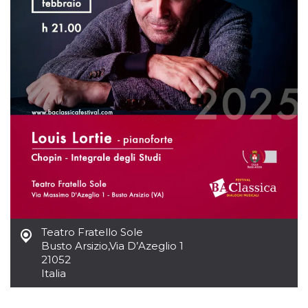
sitio web y
proporcionar
protección
contra visitantes
maliciosos.
wordpress_test_cookie
Sesión
Se utiliza en
Automattic
sitios creados
Inc.
con Wordpress.
.oooh.events
Comprueba si el
navegador tiene
habilitadas las
cookies
PHPSESSID
Sesión
Cookie
PHP.net
generada por
oooh.events
aplicaciones
basadas en el
lenguaje PHP.
Este es un
identificador de
propósito
general que se
Teatro Fratello Sole
utiliza para
mantener las
Busto Arsizio
,
Via D’Azeglio 1
variables de
21052
sesión del
usuario.
Italia
Normalmente es
un número
generado al