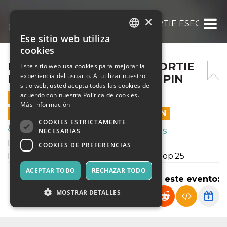
×
BACLASSICA 25 – LOUIS LORTIE ESEGUE GL
Ese sitio web utiliza
ITALIAN
cookies
ENGLISH
BACLASSICA 25 – LOUIS LORTIE
Este sitio web usa cookies para mejorar la
experiencia del usuario. Al utilizar nuestro
ESEGUE GLI STUDI DI CHOPIN
SPANISH
sitio web, usted acepta todas las cookies de
acuerdo con nuestra Política de cookies.
25 FEBRERO 2025 - 21:00
Más información
LAS VENTAS EN LÍNEA TERMINARON
COOKIES ESTRICTAMENTE
Música, Eventos en Vivo, Clubes
NECESARIAS
Louis Lortie - pianoforte
COOKIES DE PREFERENCIAS
In programma F. Chopin, Studi op.10 e op.25
ACEPTAR TODO
RECHAZAR TODO
Compartir este evento:
MOSTRAR DETALLES