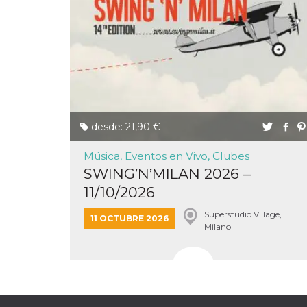
actividad
de sesió
sospecho
especial
la detecc
bots que
acceder a
servicio
también 
el perfil 
comport
asociado
cookie d
desde: 21,90 €
se elimin
después 
días. Est
Música, Eventos en Vivo, Clubes
también 
SWING’N’MILAN 2026 –
través d
gusta y o
11/10/2026
botones 
etiqueta
Faceboo
Superstudio Village,
11 OCTUBRE 2026
colocado
Milano
muchos s
web dife
dpr
.facebook.com
1 semana
permette
controlla
funzione
su Faceb
pulsante
piace”, r