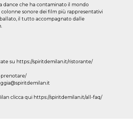
ca dance che ha contaminato il mondo
 colonne sonore dei film più rappresentativi
ballato, il tutto accompagnato dalle
.
te su https://spiritdemilan.it/ristorante/
r-prenotare/
eggia@spiritdemilan.it
an clicca qui https://spiritdemilan.it/all-faq/