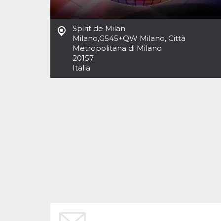
Cookies estrictamente necesarias
Cookies de preferencias
Spirit de Milan
Las cookies estrictamente necesarias permiten
Milano
,
G545+QW Milano, Città
la funcionalidad principal del sitio web, como
Metropolitana di Milano
el inicio de sesión de usuario y la gestión de
cuentas. El sitio web no se puede utilizar
20157
correctamente sin las cookies estrictamente
Italia
necesarias.
Proveedor /
Nombre
Vencimiento
Descripción
Dominio
cf_clearance
1 año
Esta cookie es
Cloudflare,
utilizada por el
Inc.
servicio
.oooh.events
CloudFlare para
identificar el
tráfico web de
confianza y
anular cualquier
restricción de
seguridad
basada en la
dirección IP del
visitante. Es
esencial para
apoyar las
funciones de
seguridad de un