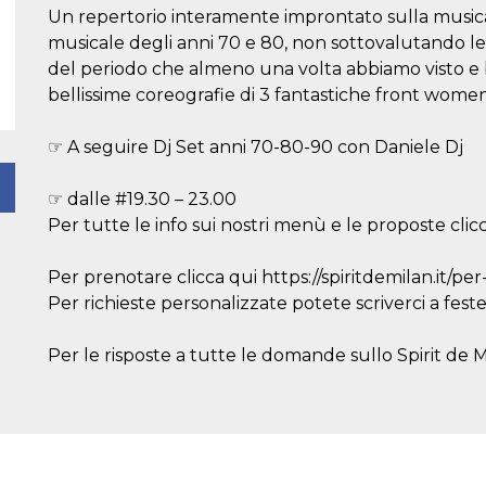
Un repertorio interamente improntato sulla musi
musicale degli anni 70 e 80, non sottovalutando le
del periodo che almeno una volta abbiamo visto e 
bellissime coreografie di 3 fantastiche front women
☞ A seguire Dj Set anni 70-80-90 con Daniele Dj
☞ dalle #19.30 – 23.00
Per tutte le info sui nostri menù e le proposte clicca
Per prenotare clicca qui https://spiritdemilan.it/pe
Per richieste personalizzate potete scriverci a fest
Per le risposte a tutte le domande sullo Spirit de Mil