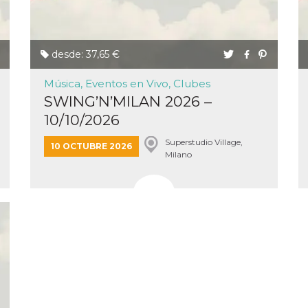
desde: 37,65 €
Música, Eventos en Vivo, Clubes
ión
SWING’N’MILAN 2026 –
 inicio
10/10/2026
n de
 Puede
sión o
Superstudio Village,
10 OCTUBRE 2026
nte
Milano
30 días
kie
 el
r que se
a
. No está
ente
o al
de
k
l.
 informa
iliza para
on la
 y la