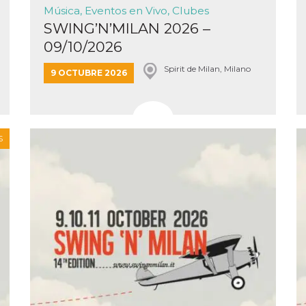
Música, Eventos en Vivo, Clubes
SWING’N’MILAN 2026 –
09/10/2026
Spirit de Milan, Milano
9 OCTUBRE 2026
S