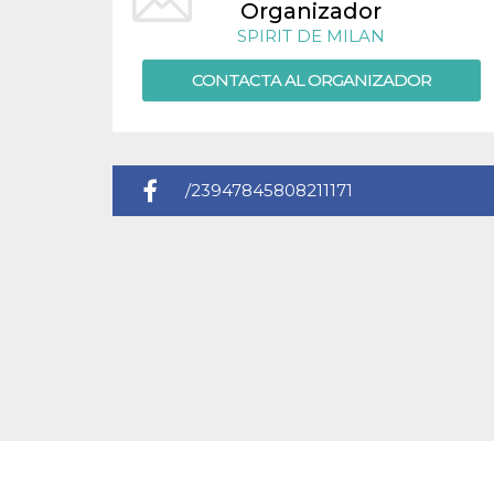
Organizador
sitio web y
proporcionar
SPIRIT DE MILAN
protección
contra visitantes
maliciosos.
CONTACTA AL ORGANIZADOR
wordpress_test_cookie
Sesión
Se utiliza en
Automattic
sitios creados
Inc.
con Wordpress.
.oooh.events
Comprueba si el
navegador tiene
habilitadas las
/23947845808211171
cookies
PHPSESSID
Sesión
Cookie
PHP.net
generada por
oooh.events
aplicaciones
basadas en el
lenguaje PHP.
Este es un
identificador de
propósito
general que se
utiliza para
mantener las
variables de
sesión del
usuario.
Normalmente es
un número
generado al