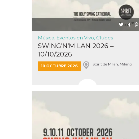
Música, Eventos en Vivo, Clubes
Proveedor /
Nombre
Vencimiento
Descripc
Dominio
SWING’N’MILAN 2026 –
c_user
4 semanas 2
Cookie de
Meta
10/10/2026
días
de sesió
Platform Inc.
usuario.
.facebook.com
Spirit de Milan, Milano
ser de se
10 OCTUBRE 2026
permane
durante 
datr
2 años
Esta coo
Meta
identifica
Platform Inc.
navegado
.facebook.com
conecta 
Facebook
directam
vinculad
usuario 
Faceboo
individua
Facebook
que se ut
ayudar c
seguridad