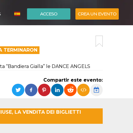
S
ACCESO
CREA UN EVENTO
ITALIANO
ENGLISH
EA TERMINARON
erata “Bandiera Gialla” le DANCE ANGELS
Compartir este evento:
USE, LA VENDITA DEI BIGLIETTI