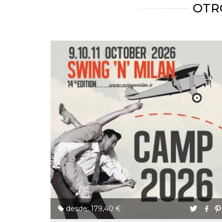
azar, la forma en
OTR
que se usa
puede ser
específico del
sitio, pero un
buen ejemplo es
mantener un
estado de inicio
de sesión para
un usuario entre
páginas.
m
1 año 1 mes
Esta cookie se
Stripe
utiliza
m.stripe.com
generalmente
para el
rendimiento y la
optimización de
los servicios de
procesamiento
de pagos,
facilitando el
almacenamiento
de contenidos
en el navegador
para hacer que
las páginas se
carguen más
rápido.
desde: 179,40 €
CookieScriptConsent
4 semanas 2
El servicio
CookieScript
días
Cookie-
oooh.events