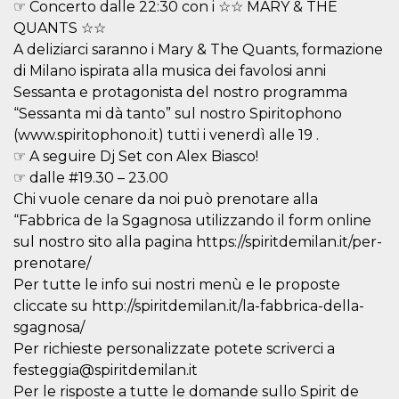
☞ Concerto dalle 22:30 con i ☆☆ MARY & THE
sitio web y
proporcionar
QUANTS ☆☆
protección
A deliziarci saranno i Mary & The Quants, formazione
contra visitantes
maliciosos.
di Milano ispirata alla musica dei favolosi anni
wordpress_test_cookie
Sesión
Se utiliza en
Automattic
Sessanta e protagonista del nostro programma
sitios creados
Inc.
“Sessanta mi dà tanto” sul nostro Spiritophono
con Wordpress.
.oooh.events
Comprueba si el
(www.spiritophono.it) tutti i venerdì alle 19 .
navegador tiene
habilitadas las
☞ A seguire Dj Set con Alex Biasco!
cookies
☞ dalle #19.30 – 23.00
PHPSESSID
Sesión
Cookie
PHP.net
Chi vuole cenare da noi può prenotare alla
generada por
oooh.events
aplicaciones
“Fabbrica de la Sgagnosa utilizzando il form online
basadas en el
lenguaje PHP.
sul nostro sito alla pagina https://spiritdemilan.it/per-
Este es un
prenotare/
identificador de
propósito
Per tutte le info sui nostri menù e le proposte
general que se
utiliza para
cliccate su http://spiritdemilan.it/la-fabbrica-della-
mantener las
variables de
sgagnosa/
sesión del
Per richieste personalizzate potete scriverci a
usuario.
Normalmente es
festeggia@spiritdemilan.it
un número
generado al
Per le risposte a tutte le domande sullo Spirit de