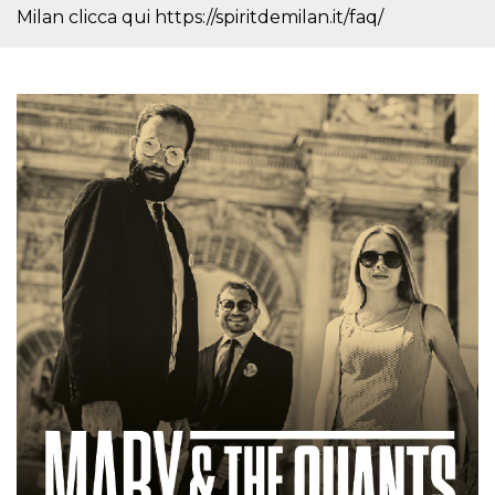
azar, la forma en
Milan clicca qui https://spiritdemilan.it/faq/
que se usa
puede ser
específico del
sitio, pero un
buen ejemplo es
mantener un
estado de inicio
de sesión para
un usuario entre
páginas.
m
1 año 1 mes
Esta cookie se
Stripe
utiliza
m.stripe.com
generalmente
para el
rendimiento y la
optimización de
los servicios de
procesamiento
de pagos,
facilitando el
almacenamiento
de contenidos
en el navegador
para hacer que
las páginas se
carguen más
rápido.
CookieScriptConsent
4 semanas 2
El servicio
CookieScript
días
Cookie-
oooh.events