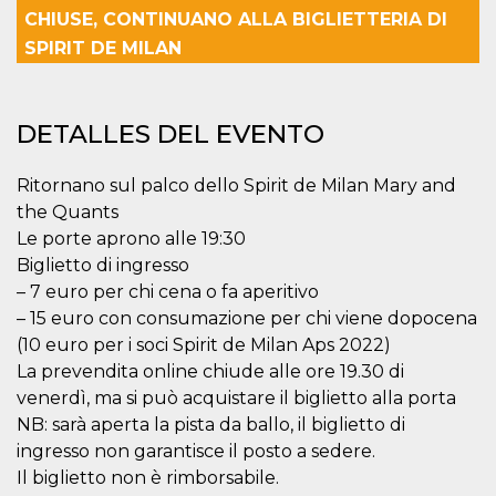
Cookies estrictamente necesarias
CHIUSE, CONTINUANO ALLA BIGLIETTERIA DI
Cookies de preferencias
SPIRIT DE MILAN
Las cookies estrictamente necesarias permiten
la funcionalidad principal del sitio web, como
el inicio de sesión de usuario y la gestión de
DETALLES DEL EVENTO
cuentas. El sitio web no se puede utilizar
correctamente sin las cookies estrictamente
necesarias.
Ritornano sul palco dello Spirit de Milan Mary and
Proveedor /
Nombre
Vencimiento
Descripción
the Quants
Dominio
Le porte aprono alle 19:30
cf_clearance
1 año
Esta cookie es
Cloudflare,
utilizada por el
Biglietto di ingresso
Inc.
servicio
.oooh.events
– 7 euro per chi cena o fa aperitivo
CloudFlare para
identificar el
– 15 euro con consumazione per chi viene dopocena
tráfico web de
confianza y
(10 euro per i soci Spirit de Milan Aps 2022)
anular cualquier
La prevendita online chiude alle ore 19.30 di
restricción de
seguridad
venerdì, ma si può acquistare il biglietto alla porta
basada en la
dirección IP del
NB: sarà aperta la pista da ballo, il biglietto di
visitante. Es
esencial para
ingresso non garantisce il posto a sedere.
apoyar las
Il biglietto non è rimborsabile.
funciones de
seguridad de un