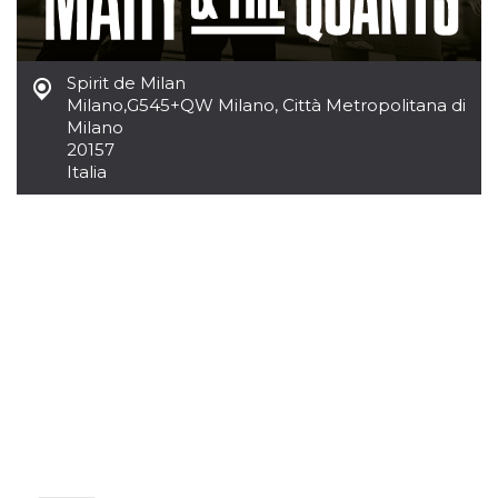
Script.com
utiliza esta
cookie para
recordar las
preferencias de
Spirit de Milan
consentimiento
de cookies de
Milano
,
G545+QW Milano, Città Metropolitana di
los visitantes. Es
Milano
necesario que el
banner de
20157
cookies de
Italia
Cookie-
Script.com
funcione
correctamente.
Declaración de almacenamiento
Tipo de
Nombre
Descripción
almacenamiento
fbssls_314278995690155
Almacenamiento
de sesión
wpEmojiSettingsSupports
Almacenamiento
de sesión
cn_uc__
Almacenamiento
local