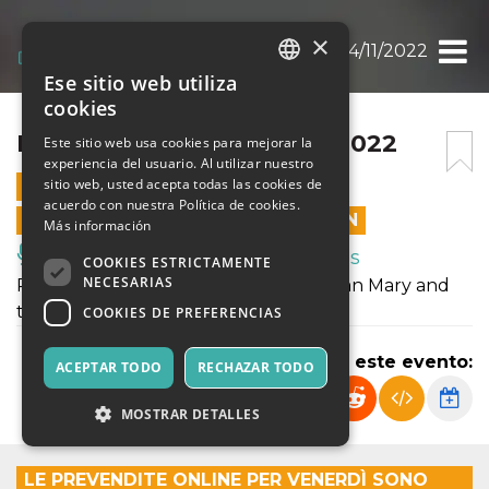
×
BANDIERA GIALLA 04/11/2022
Ese sitio web utiliza
ITALIAN
cookies
ENGLISH
BANDIERA GIALLA 04/11/2022
Este sitio web usa cookies para mejorar la
experiencia del usuario. Al utilizar nuestro
SPANISH
sitio web, usted acepta todas las cookies de
4 NOVIEMBRE 2022 - 22:30
acuerdo con nuestra Política de cookies.
LAS VENTAS EN LÍNEA TERMINARON
Más información
Música, Eventos en Vivo, Clubes
COOKIES ESTRICTAMENTE
NECESARIAS
Ritornano sul palco dello Spirit de Milan Mary and
the Quants
COOKIES DE PREFERENCIAS
Compartir este evento:
ACEPTAR TODO
RECHAZAR TODO
MOSTRAR DETALLES
LE PREVENDITE ONLINE PER VENERDÌ SONO