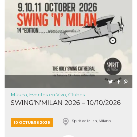
funzional
modifich
dell'inter
vengono
agli uten
nell'ambi
e
implemen
graduali,
garante
un'esper
coerente
determin
utente d
esperime
Música, Eventos en Vivo, Clubes
SWING’N’MILAN 2026 – 10/10/2026
Spirit de Milan, Milano
10 OCTUBRE 2026