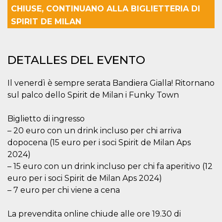
Cookies estrictamente necesarias
CHIUSE, CONTINUANO ALLA BIGLIETTERIA DI
Cookies de preferencias
SPIRIT DE MILAN
Las cookies estrictamente necesarias permiten
la funcionalidad principal del sitio web, como
el inicio de sesión de usuario y la gestión de
DETALLES DEL EVENTO
cuentas. El sitio web no se puede utilizar
correctamente sin las cookies estrictamente
necesarias.
Il venerdì è sempre serata Bandiera Gialla! Ritornano
Proveedor /
Nombre
Vencimiento
Descripción
sul palco dello Spirit de Milan i Funky Town
Dominio
cf_clearance
1 año
Esta cookie es
Cloudflare,
utilizada por el
Biglietto di ingresso
Inc.
servicio
.oooh.events
– 20 euro con un drink incluso per chi arriva
CloudFlare para
identificar el
dopocena (15 euro per i soci Spirit de Milan Aps
tráfico web de
confianza y
2024)
anular cualquier
– 15 euro con un drink incluso per chi fa aperitivo (12
restricción de
seguridad
euro per i soci Spirit de Milan Aps 2024)
basada en la
dirección IP del
– 7 euro per chi viene a cena
visitante. Es
esencial para
apoyar las
La prevendita online chiude alle ore 19.30 di
funciones de
seguridad de un