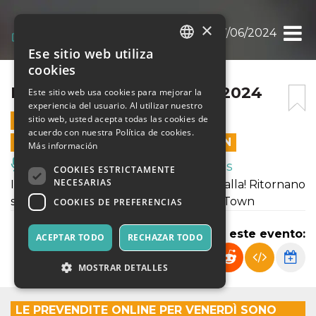
×
BANDIERA GIALLA 07/06/2024
Ese sitio web utiliza
ITALIAN
cookies
ENGLISH
BANDIERA GIALLA 07/06/2024
Este sitio web usa cookies para mejorar la
experiencia del usuario. Al utilizar nuestro
SPANISH
sitio web, usted acepta todas las cookies de
7 JUNIO 2024 - 19:30
acuerdo con nuestra Política de cookies.
LAS VENTAS EN LÍNEA TERMINARON
Más información
Música, Eventos en Vivo, Clubes
COOKIES ESTRICTAMENTE
NECESARIAS
Il venerdì è sempre serata Bandiera Gialla! Ritornano
sul palco dello Spirit de Milan i Funky Town
COOKIES DE PREFERENCIAS
Compartir este evento:
ACEPTAR TODO
RECHAZAR TODO
MOSTRAR DETALLES
LE PREVENDITE ONLINE PER VENERDÌ SONO