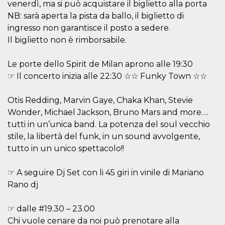
venerdì, ma si può acquistare il biglietto alla porta
sitio web y
proporcionar
NB: sarà aperta la pista da ballo, il biglietto di
protección
ingresso non garantisce il posto a sedere.
contra visitantes
maliciosos.
Il biglietto non è rimborsabile.
wordpress_test_cookie
Sesión
Se utiliza en
Automattic
sitios creados
Inc.
Le porte dello Spirit de Milan aprono alle 19:30
con Wordpress.
.oooh.events
Comprueba si el
☞ Il concerto inizia alle 22:30 ☆☆ Funky Town ☆☆
navegador tiene
habilitadas las
cookies
Otis Redding, Marvin Gaye, Chaka Khan, Stevie
PHPSESSID
Sesión
Cookie
PHP.net
Wonder, Michael Jackson, Bruno Mars and more….
generada por
oooh.events
aplicaciones
tutti in un’unica band. La potenza del soul vecchio
basadas en el
lenguaje PHP.
stile, la libertà del funk, in un sound avvolgente,
Este es un
tutto in un unico spettacolo!!
identificador de
propósito
general que se
utiliza para
☞ A seguire Dj Set con li 45 giri in vinile di Mariano
mantener las
variables de
Rano dj
sesión del
usuario.
Normalmente es
☞ dalle #19.30 – 23.00
un número
generado al
Chi vuole cenare da noi può prenotare alla