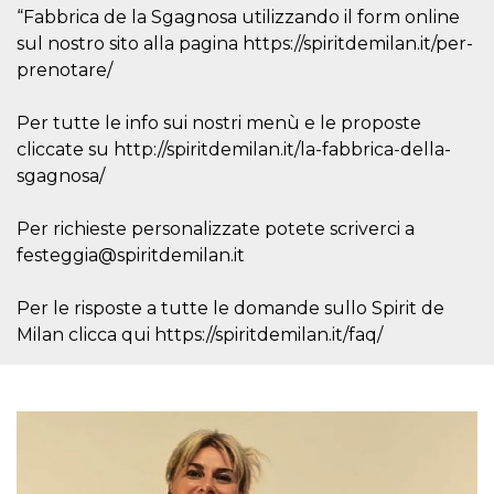
azar, la forma en
“Fabbrica de la Sgagnosa utilizzando il form online
que se usa
puede ser
sul nostro sito alla pagina https://spiritdemilan.it/per-
específico del
sitio, pero un
prenotare/
buen ejemplo es
mantener un
estado de inicio
Per tutte le info sui nostri menù e le proposte
de sesión para
un usuario entre
cliccate su http://spiritdemilan.it/la-fabbrica-della-
páginas.
sgagnosa/
m
1 año 1 mes
Esta cookie se
Stripe
utiliza
m.stripe.com
generalmente
Per richieste personalizzate potete scriverci a
para el
rendimiento y la
festeggia@spiritdemilan.it
optimización de
los servicios de
procesamiento
Per le risposte a tutte le domande sullo Spirit de
de pagos,
facilitando el
Milan clicca qui https://spiritdemilan.it/faq/
almacenamiento
de contenidos
en el navegador
para hacer que
las páginas se
carguen más
rápido.
CookieScriptConsent
4 semanas 2
El servicio
CookieScript
días
Cookie-
oooh.events