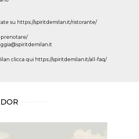
te su https://spiritdemilan.it/ristorante/
r-prenotare/
eggia@spiritdemilan.it
an clicca qui https://spiritdemilan.it/all-faq/
ADOR