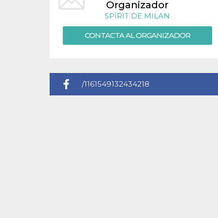
Organizador
sitio web y
proporcionar
SPIRIT DE MILAN
protección
contra visitantes
maliciosos.
CONTACTA AL ORGANIZADOR
wordpress_test_cookie
Sesión
Se utiliza en
Automattic
sitios creados
Inc.
con Wordpress.
.oooh.events
Comprueba si el
navegador tiene
habilitadas las
/1161549132434218
cookies
PHPSESSID
Sesión
Cookie
PHP.net
generada por
oooh.events
aplicaciones
basadas en el
lenguaje PHP.
Este es un
identificador de
propósito
general que se
utiliza para
mantener las
variables de
sesión del
usuario.
Normalmente es
un número
generado al