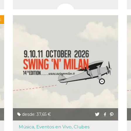
S
ión
 inicio
n de
 Puede
sión o
nte
30 días
kie
 el
r que se
a
. No está
ente
o al
de
k
l.
desde: 37,65 €
 informa
iliza para
on la
Música, Eventos en Vivo, Clubes
 y la