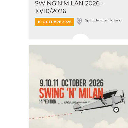
SWING’N’MILAN 2026 –
actividad
de sesió
10/10/2026
sospecho
especial
la detecc
Spirit de Milan, Milano
10 OCTUBRE 2026
bots que
acceder a
servicio
también 
el perfil 
comport
asociado
cookie d
se elimin
después 
días. Est
también 
través d
gusta y o
botones 
etiqueta
Faceboo
colocado
muchos s
web dife
dpr
.facebook.com
1 semana
permette
controlla
funzione
su Faceb
pulsante
piace”, r