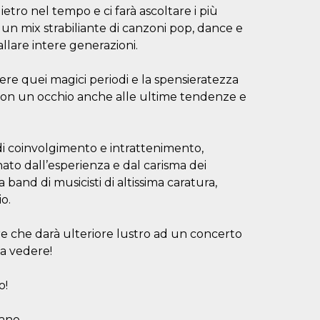
ietro nel tempo e ci farà ascoltare i più
: un mix strabiliante di canzoni pop, dance e
llare intere generazioni.
ere quei magici periodi e la spensieratezza
a con un occhio anche alle ultime tendenze e
di coinvolgimento e intrattenimento,
nato dall’esperienza e dal carisma dei
nd di musicisti di altissima caratura,
o.
re che darà ulteriore lustro ad un concerto
da vedere!
o!
Rano