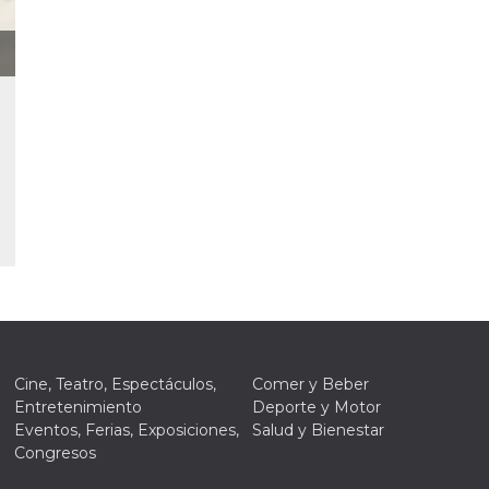
tazioni
gua e
no di
re la
 una
ción de
ación
 usuario y
r, que se
ara
ad
e
n de
ación del
or de
k,
ción,
g y otras
Cine, Teatro, Espectáculos,
Comer y Beber
de
Entretenimiento
Deporte y Motor
as de
Eventos, Ferias, Exposiciones,
Salud y Bienestar
k.
Congresos
ioni del