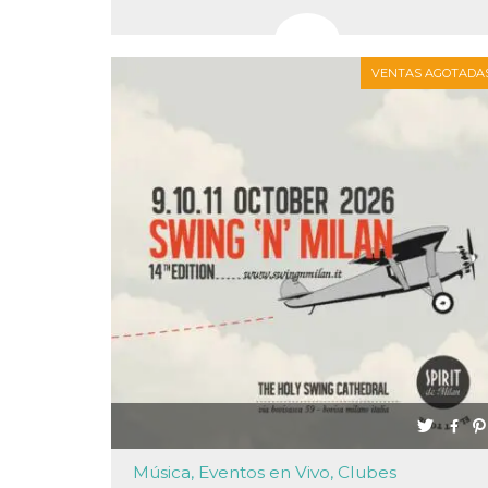
VENTAS AGOTADA
Proveedor /
Nombre
Vencimiento
Descripc
Dominio
c_user
4 semanas 2
Cookie de
Meta
días
de sesió
Platform Inc.
usuario.
.facebook.com
ser de se
permane
durante 
datr
2 años
Esta coo
Meta
identifica
Platform Inc.
navegado
.facebook.com
conecta 
Facebook
directam
vinculad
usuario 
Faceboo
individua
Facebook
que se ut
Música, Eventos en Vivo, Clubes
ayudar c
seguridad