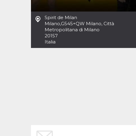
Cookies estrictamente necesarias
Cookies de preferencias
Spirit de Milan
Las cookies estrictamente necesarias permiten
Milano
,
G545+QW Milano, Città
la funcionalidad principal del sitio web, como
Metropolitana di Milano
el inicio de sesión de usuario y la gestión de
cuentas. El sitio web no se puede utilizar
20157
correctamente sin las cookies estrictamente
Italia
necesarias.
Proveedor /
Nombre
Vencimiento
Descripción
Dominio
cf_clearance
1 año
Esta cookie es
Cloudflare,
utilizada por el
Inc.
servicio
.oooh.events
CloudFlare para
identificar el
tráfico web de
confianza y
anular cualquier
restricción de
seguridad
basada en la
dirección IP del
visitante. Es
esencial para
apoyar las
funciones de
seguridad de un