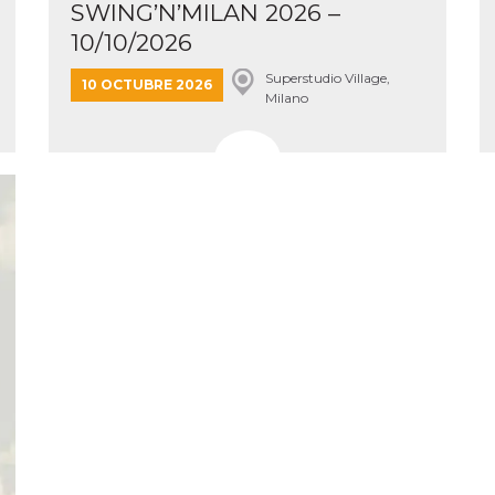
SWING’N’MILAN 2026 –
 de inicio
n
10/10/2026
sa,
mente en
ión de
Superstudio Village,
10 OCTUBRE 2026
 intentan
Milano
l
. Facebook
dice que
de
amiento
 con cada
e datos
a
de 10
a cookie
se lee a
e Me
tros
y
s de
k
s en
itios
rentes.
 di
re la
 “Seguici
ook” del
 “Mi
accolgono