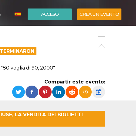
S
ACCESO
CREA UN EVENTO
ITALIANO
ENGLISH
A TERMINARON
 "80 voglia di 90, 2000"
Compartir este evento:
USE, LA VENDITA DEI BIGLIETTI