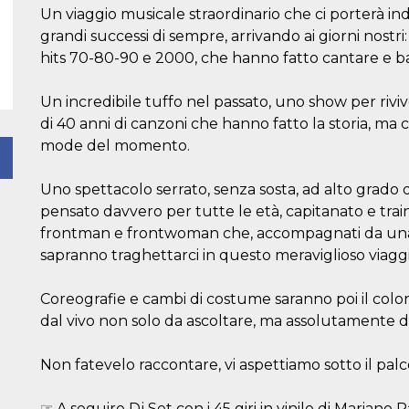
Un viaggio musicale straordinario che ci porterà ind
grandi successi di sempre, arrivando ai giorni nostri
hits 70-80-90 e 2000, che hanno fatto cantare e ba
Un incredibile tuffo nel passato, uno show per riviv
di 40 anni di canzoni che hanno fatto la storia, m
mode del momento.
Uno spettacolo serrato, senza sosta, ad alto grado 
pensato davvero per tutte le età, capitanato e trai
frontman e frontwoman che, accompagnati da una ba
sapranno traghettarci in questo meraviglioso viaggi
Coreografie e cambi di costume saranno poi il colo
dal vivo non solo da ascoltare, ma assolutamente 
Non fatevelo raccontare, vi aspettiamo sotto il palc
☞ A seguire Dj Set con i 45 giri in vinile di Mariano 