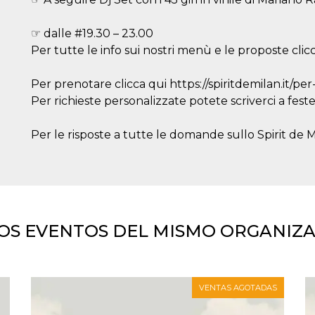
☞ dalle #19.30 – 23.00
Per tutte le info sui nostri menù e le proposte clicca
Per prenotare clicca qui https://spiritdemilan.it/pe
Per richieste personalizzate potete scriverci a fest
Per le risposte a tutte le domande sullo Spirit de Mil
OS EVENTOS DEL MISMO ORGANIZ
VENTAS AGOTADAS