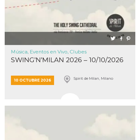
funzional
modifich
dell'inter
vengono
agli uten
nell'ambi
e
implemen
graduali,
garante
un'esper
Música, Eventos en Vivo, Clubes
coerente
determin
SWING’N’MILAN 2026 – 10/10/2026
utente d
esperime
Spirit de Milan, Milano
10 OCTUBRE 2026