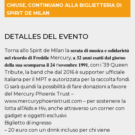
Cookies estrictamente necesarias
CHIUSE, CONTINUANO ALLA BIGLIETTERIA DI
Cookies de preferencias
SPIRIT DE MILAN
Las cookies estrictamente necesarias permiten
la funcionalidad principal del sitio web, como
el inicio de sesión de usuario y la gestión de
DETALLES DEL EVENTO
cuentas. El sitio web no se puede utilizar
correctamente sin las cookies estrictamente
necesarias.
Torna allo Spirit de Milan la 𝐬𝐞𝐫𝐚𝐭𝐚 𝐝𝐢 𝐦𝐮𝐬𝐢𝐜𝐚 𝐞 𝐬𝐨𝐥𝐢𝐝𝐚𝐫𝐢𝐞𝐭𝐚̀
Proveedor /
Nombre
Vencimiento
Descripción
𝐧𝐞𝐥 𝐫𝐢𝐜𝐨𝐫𝐝𝐨 𝐝𝐢 𝐅𝐫𝐞𝐝𝐝𝐢𝐞 Mercury, 𝐚 𝟑𝟐 𝐚𝐧𝐧𝐢 𝐞𝐬𝐚𝐭𝐭𝐢 𝐝𝐚𝐥 𝐠𝐢𝐨𝐫𝐧𝐨
Dominio
𝐝𝐞𝐥𝐥𝐚 𝐬𝐮𝐚 𝐬𝐜𝐨𝐦𝐩𝐚𝐫𝐬𝐚 𝐢𝐥 𝟐𝟒 n𝐨𝐯𝐞𝐦𝐛𝐫𝐞 𝟏𝟗𝟗𝟏, con i ’39 Queen
cf_clearance
1 año
Esta cookie es
Cloudflare,
utilizada por el
Tribute, la band che dal 2016 è supporter ufficiale
Inc.
servicio
.oooh.events
italiana per il MPT e autorizzata per la raccolta fondi.
CloudFlare para
identificar el
Ci sarà quindi la possibilità di fare donazioni a favore
tráfico web de
confianza y
del Mercury Phoenix Trust –
anular cualquier
www.mercuryphoenixtrust.com – per sostenere la
restricción de
seguridad
lotta all’Aids e Hiv, anche attraverso un corner con
basada en la
dirección IP del
gadget e oggetti esclusivi.
visitante. Es
esencial para
Biglietto di ingresso
apoyar las
– 20 euro con un drink incluso per chi viene
funciones de
seguridad de un