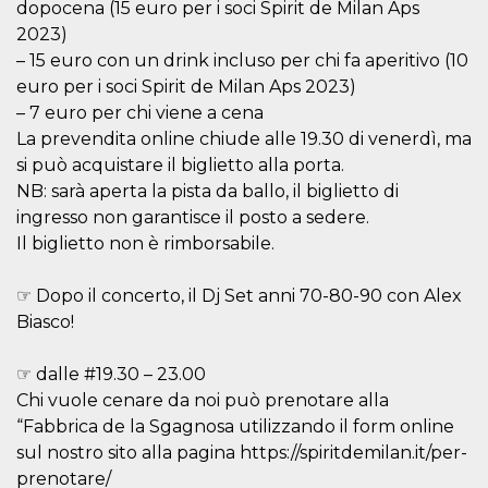
dopocena (15 euro per i soci Spirit de Milan Aps
sitio web y
proporcionar
2023)
protección
– 15 euro con un drink incluso per chi fa aperitivo (10
contra visitantes
maliciosos.
euro per i soci Spirit de Milan Aps 2023)
wordpress_test_cookie
Sesión
Se utiliza en
Automattic
– 7 euro per chi viene a cena
sitios creados
Inc.
La prevendita online chiude alle 19.30 di venerdì, ma
con Wordpress.
.oooh.events
Comprueba si el
si può acquistare il biglietto alla porta.
navegador tiene
habilitadas las
NB: sarà aperta la pista da ballo, il biglietto di
cookies
ingresso non garantisce il posto a sedere.
PHPSESSID
Sesión
Cookie
PHP.net
Il biglietto non è rimborsabile.
generada por
oooh.events
aplicaciones
basadas en el
lenguaje PHP.
☞ Dopo il concerto, il Dj Set anni 70-80-90 con Alex
Este es un
Biasco!
identificador de
propósito
general que se
utiliza para
☞ dalle #19.30 – 23.00
mantener las
variables de
Chi vuole cenare da noi può prenotare alla
sesión del
“Fabbrica de la Sgagnosa utilizzando il form online
usuario.
Normalmente es
sul nostro sito alla pagina https://spiritdemilan.it/per-
un número
generado al
prenotare/