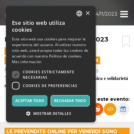
×
BANDIERA GIALLA 24/11/2023
Ese sitio web utiliza
ITALIAN
cookies
ENGLISH
BANDIERA GIALLA 24/11/2023
Este sitio web usa cookies para mejorar la
experiencia del usuario. Al utilizar nuestro
SPANISH
sitio web, usted acepta todas las cookies de
24 NOVIEMBRE 2023 - 19:30
acuerdo con nuestra Política de cookies.
LAS VENTAS EN LÍNEA TERMINARON
Más información
Música, Eventos en Vivo, Clubes
COOKIES ESTRICTAMENTE
NECESARIAS
Torna allo Spirit de Milan la 𝐬𝐞𝐫𝐚𝐭𝐚 𝐝𝐢 𝐦𝐮𝐬𝐢𝐜𝐚 𝐞 𝐬𝐨𝐥𝐢𝐝𝐚𝐫𝐢𝐞𝐭𝐚̀
𝐧𝐞𝐥 𝐫𝐢𝐜𝐨𝐫𝐝𝐨 𝐝𝐢 𝐅𝐫𝐞𝐝𝐝𝐢𝐞 Mercury.
COOKIES DE PREFERENCIAS
Compartir este evento:
ACEPTAR TODO
RECHAZAR TODO
MOSTRAR DETALLES
LE PREVENDITE ONLINE PER VENERDÌ SONO