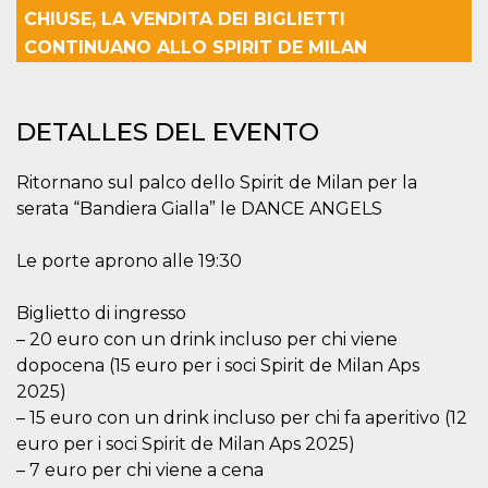
Cookies estrictamente necesarias
CHIUSE, LA VENDITA DEI BIGLIETTI
Cookies de preferencias
CONTINUANO ALLO SPIRIT DE MILAN
Las cookies estrictamente necesarias permiten
la funcionalidad principal del sitio web, como
el inicio de sesión de usuario y la gestión de
DETALLES DEL EVENTO
cuentas. El sitio web no se puede utilizar
correctamente sin las cookies estrictamente
necesarias.
Ritornano sul palco dello Spirit de Milan per la
Proveedor /
Nombre
Vencimiento
Descripción
serata “Bandiera Gialla” le DANCE ANGELS
Dominio
cf_clearance
1 año
Esta cookie es
Cloudflare,
utilizada por el
Le porte aprono alle 19:30
Inc.
servicio
.oooh.events
CloudFlare para
identificar el
Biglietto di ingresso
tráfico web de
confianza y
– 20 euro con un drink incluso per chi viene
anular cualquier
dopocena (15 euro per i soci Spirit de Milan Aps
restricción de
seguridad
2025)
basada en la
dirección IP del
– 15 euro con un drink incluso per chi fa aperitivo (12
visitante. Es
esencial para
euro per i soci Spirit de Milan Aps 2025)
apoyar las
– 7 euro per chi viene a cena
funciones de
seguridad de un