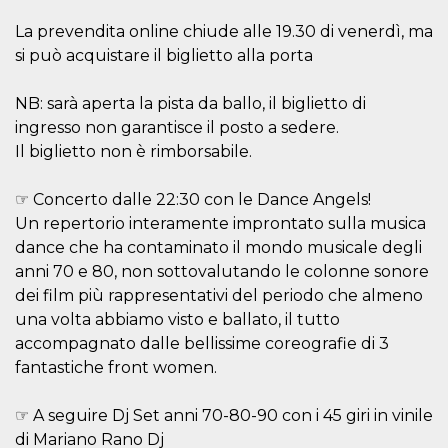
sitio web y
proporcionar
La prevendita online chiude alle 19.30 di venerdì, ma
protección
si può acquistare il biglietto alla porta
contra visitantes
maliciosos.
wordpress_test_cookie
Sesión
Se utiliza en
Automattic
NB: sarà aperta la pista da ballo, il biglietto di
sitios creados
Inc.
ingresso non garantisce il posto a sedere.
con Wordpress.
.oooh.events
Comprueba si el
Il biglietto non è rimborsabile.
navegador tiene
habilitadas las
cookies
☞ Concerto dalle 22:30 con le Dance Angels!
PHPSESSID
Sesión
Cookie
PHP.net
Un repertorio interamente improntato sulla musica
generada por
oooh.events
aplicaciones
dance che ha contaminato il mondo musicale degli
basadas en el
lenguaje PHP.
anni 70 e 80, non sottovalutando le colonne sonore
Este es un
dei film più rappresentativi del periodo che almeno
identificador de
propósito
una volta abbiamo visto e ballato, il tutto
general que se
utiliza para
accompagnato dalle bellissime coreografie di 3
mantener las
variables de
fantastiche front women.
sesión del
usuario.
Normalmente es
☞ A seguire Dj Set anni 70-80-90 con i 45 giri in vinile
un número
generado al
di Mariano Rano Dj