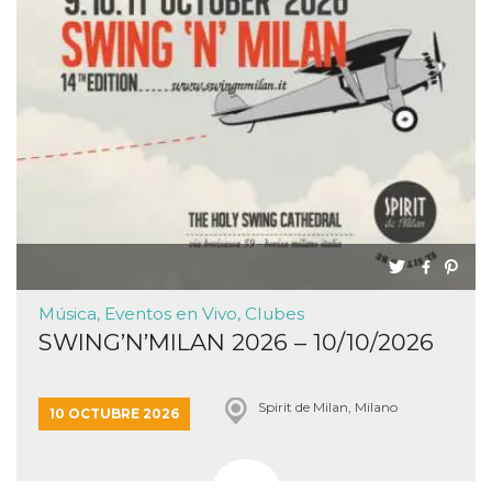
funzional
modifich
dell'inter
vengono
agli uten
nell'ambi
e
implemen
graduali,
garante
un'esper
coerente
determin
utente d
esperime
Música, Eventos en Vivo, Clubes
SWING’N’MILAN 2026 – 10/10/2026
Spirit de Milan, Milano
10 OCTUBRE 2026