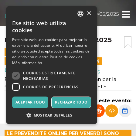
×
BANDIERA GIALLA 30/05/2025
Ese sitio web utiliza
ITALIAN
cookies
ENGLISH
BANDIERA GIALLA 30/05/2025
Este sitio web usa cookies para mejorar la
experiencia del usuario. Al utilizar nuestro
SPANISH
sitio web, usted acepta todas las cookies de
30 MAYO 2025 - 19:30
acuerdo con nuestra Política de cookies.
LAS VENTAS EN LÍNEA TERMINARON
Más información
Música, Eventos en Vivo, Clubes
COOKIES ESTRICTAMENTE
NECESARIAS
Ritornano sul palco dello Spirit de Milan per la
serata “Bandiera Gialla” le DANCE ANGELS
COOKIES DE PREFERENCIAS
Compartir este evento:
ACEPTAR TODO
RECHAZAR TODO
MOSTRAR DETALLES
LE PREVENDITE ONLINE PER VENERDÌ SONO