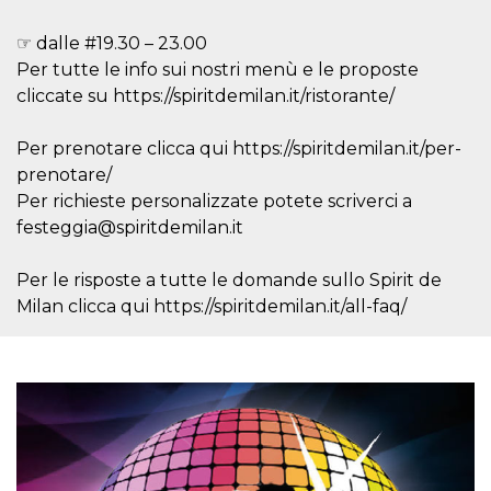
azar, la forma en
que se usa
puede ser
☞ dalle #19.30 – 23.00
específico del
sitio, pero un
Per tutte le info sui nostri menù e le proposte
buen ejemplo es
mantener un
cliccate su https://spiritdemilan.it/ristorante/
estado de inicio
de sesión para
un usuario entre
Per prenotare clicca qui https://spiritdemilan.it/per-
páginas.
prenotare/
m
1 año 1 mes
Esta cookie se
Stripe
Per richieste personalizzate potete scriverci a
utiliza
m.stripe.com
generalmente
festeggia@spiritdemilan.it
para el
rendimiento y la
optimización de
Per le risposte a tutte le domande sullo Spirit de
los servicios de
procesamiento
Milan clicca qui https://spiritdemilan.it/all-faq/
de pagos,
facilitando el
almacenamiento
de contenidos
en el navegador
para hacer que
las páginas se
carguen más
rápido.
CookieScriptConsent
4 semanas 2
El servicio
CookieScript
días
Cookie-
oooh.events