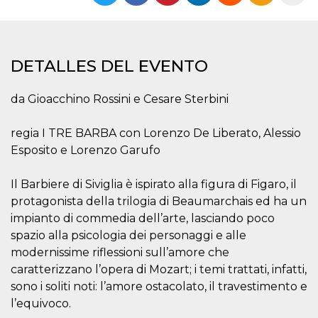
Cookies estrictamente necesarias
Cookies de preferencias
Las cookies estrictamente necesarias permiten
la funcionalidad principal del sitio web, como
DETALLES DEL EVENTO
el inicio de sesión de usuario y la gestión de
cuentas. El sitio web no se puede utilizar
correctamente sin las cookies estrictamente
da Gioacchino Rossini e Cesare Sterbini
necesarias.
Proveedor /
regia I TRE BARBA con Lorenzo De Liberato, Alessio
Nombre
Vencimiento
Descripción
Dominio
Esposito e Lorenzo Garufo
cf_clearance
1 año
Esta cookie es
Cloudflare,
utilizada por el
Inc.
servicio
.oooh.events
Il Barbiere di Siviglia è ispirato alla figura di Figaro, il
CloudFlare para
identificar el
protagonista della trilogia di Beaumarchais ed ha un
tráfico web de
impianto di commedia dell’arte, lasciando poco
confianza y
anular cualquier
spazio alla psicologia dei personaggi e alle
restricción de
seguridad
modernissime riflessioni sull’amore che
basada en la
dirección IP del
caratterizzano l’opera di Mozart; i temi trattati, infatti,
visitante. Es
sono i soliti noti: l’amore ostacolato, il travestimento e
esencial para
apoyar las
l’equivoco.
funciones de
seguridad de un