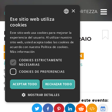
×
BARBIERE DI SIVIGLIA @ FORTEZZA EST – 
Ese sitio web utiliza
ITALIAN
cookies
ENGLISH
BARBIERE DI SIVIGLIA @
Este sitio web usa cookies para mejorar la
experiencia del usuario. Al utilizar nuestro
FORTEZZA EST – 10 FEBBRAIO
SPANISH
sitio web, usted acepta todas las cookies de
acuerdo con nuestra Política de cookies.
10 FEBRERO 2023 - 20:30
Más información
LAS VENTAS EN LÍNEA TERMINARON
COOKIES ESTRICTAMENTE
Música, Eventos en Vivo, Clubes
NECESARIAS
STAGIONE TEATRALE 2022-23
COOKIES DE PREFERENCIAS
Voli Pindarici
direzione artistica
ACEPTAR TODO
RECHAZAR TODO
Eleonora Turco, Alessandro Di Somma
MOSTRAR DETALLES
Compartir este evento: