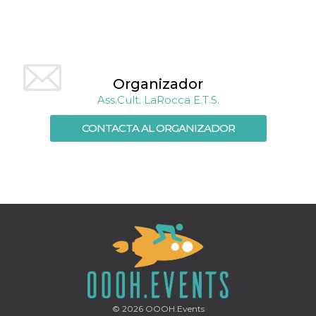
Script.com
utiliza esta
cookie para
recordar las
preferencias de
consentimiento
de cookies de
los visitantes. Es
necesario que el
Organizador
banner de
Ass.Cult. LaRocca E.T.S.
cookies de
Cookie-
Script.com
CONTACTA AL ORGANIZADOR
funcione
correctamente.
Declaración de almacenamiento
Tipo de
Nombre
Descripción
almacenamiento
fbssls_314278995690155
Almacenamiento
de sesión
wpEmojiSettingsSupports
Almacenamiento
de sesión
cn_uc__
Almacenamiento
local
© 2026
OOOH.Events