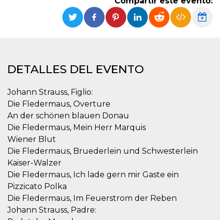
Compartir este evento:
Cookies estrictamente necesarias
Cookies de preferencias
Las cookies estrictamente necesarias permiten
la funcionalidad principal del sitio web, como
el inicio de sesión de usuario y la gestión de
cuentas. El sitio web no se puede utilizar
correctamente sin las cookies estrictamente
DETALLES DEL EVENTO
necesarias.
Proveedor /
Johann Strauss, Figlio:
Nombre
Vencimiento
Descripción
Dominio
Die Fledermaus, Overture
cf_clearance
1 año
Esta cookie es
Cloudflare,
An der schönen blauen Donau
utilizada por el
Inc.
servicio
.oooh.events
Die Fledermaus, Mein Herr Marquis
CloudFlare para
identificar el
Wiener Blut
tráfico web de
Die Fledermaus, Bruederlein und Schwesterlein
confianza y
anular cualquier
Kaiser-Walzer
restricción de
seguridad
Die Fledermaus, Ich lade gern mir Gaste ein
basada en la
dirección IP del
Pizzicato Polka
visitante. Es
Die Fledermaus, Im Feuerstrom der Reben
esencial para
apoyar las
Johann Strauss, Padre:
funciones de
seguridad de un