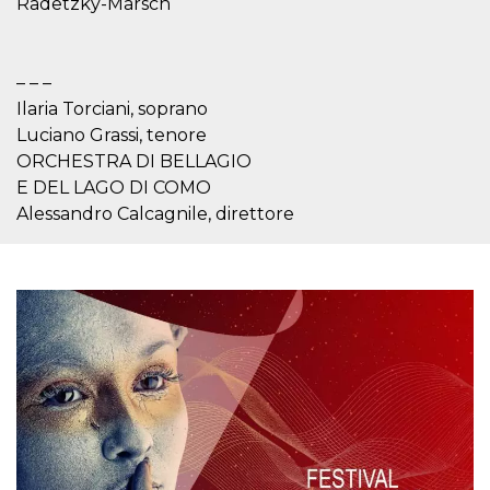
Radetzky-Marsch
sitio web y
proporcionar
protección
contra visitantes
maliciosos.
– – –
Ilaria Torciani, soprano
wordpress_test_cookie
Sesión
Se utiliza en
Automattic
sitios creados
Inc.
Luciano Grassi, tenore
con Wordpress.
.oooh.events
Comprueba si el
ORCHESTRA DI BELLAGIO
navegador tiene
habilitadas las
E DEL LAGO DI COMO
cookies
Alessandro Calcagnile, direttore
PHPSESSID
Sesión
Cookie
PHP.net
generada por
oooh.events
aplicaciones
basadas en el
lenguaje PHP.
Este es un
identificador de
propósito
general que se
utiliza para
mantener las
variables de
sesión del
usuario.
Normalmente es
un número
generado al