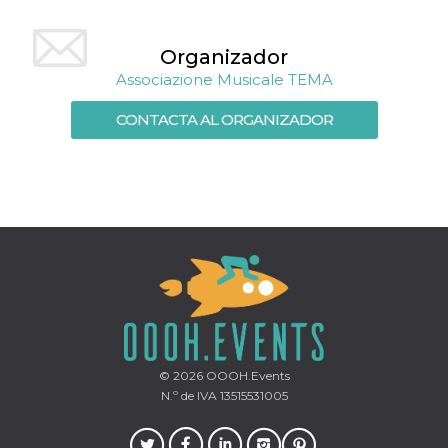
Script.com
utiliza esta
cookie para
recordar las
Organizador
preferencias de
consentimiento
Associazione Musicale TEMA
de cookies de
los visitantes. Es
necesario que el
CONTACTA AL ORGANIZADOR
banner de
cookies de
Cookie-
Script.com
funcione
correctamente.
Declaración de almacenamiento
Tipo de
Nombre
Descripción
almacenamiento
fbssls_314278995690155
Almacenamiento
de sesión
wpEmojiSettingsSupports
Almacenamiento
de sesión
© 2026
OOOH.Events
N.º de IVA 13515531005
cn_uc__
Almacenamiento
local