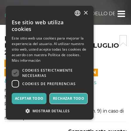
×
BELLAGIO FESTIVAL – MANDELLO DEL LARI
Ese sitio web utiliza
ITALIAN
cookies
ENGLISH
BELLAGIO FESTIVAL –
Este sitio web usa cookies para mejorar la
experiencia del usuario. Al utilizar nuestro
MANDELLO DEL LARIO 12 LUGLIO
SPANISH
sitio web, usted acepta todas las cookies de
2023
acuerdo con nuestra Política de cookies.
Más información
12 JULIO 2023 - 21:00
COOKIES ESTRICTAMENTE
LAS VENTAS EN LÍNEA TERMINARON
NECESARIAS
Música, Eventos en Vivo, Clubes
COOKIES DE PREFERENCIAS
mercoledì 12 luglio 2023, ore 21
Mandello del Lario (Lc)
ACEPTAR TODO
RECHAZAR TODO
Parco di Villa Lario
Teatro San Lorenzo (Via XXIV maggio n. 9) in caso di
MOSTRAR DETALLES
maltempo