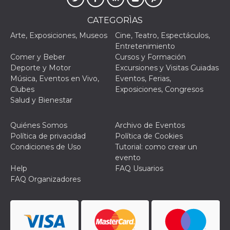
CATEGORÌAS
Arte, Exposiciones, Museos
Cine, Teatro, Espectáculos,
Entretenimiento
Comer y Beber
Cursos y Formación
Proveedor /
Nombre
Vencimiento
Descripc
Deporte y Motor
Excursiones y Visitas Guiadas
Dominio
Música, Eventos en Vivo,
Eventos, Ferias,
c_user
4 semanas 2
Cookie de
Meta
Clubes
Exposiciones, Congresos
días
de sesió
Platform Inc.
usuario.
Salud y Bienestar
.facebook.com
ser de se
permane
durante 
Quiénes Somos
Archivo de Eventos
Política de privacidad
Política de Cookies
datr
2 años
Esta coo
Meta
identifica
Platform Inc.
Condiciones de Uso
Tutorial: como crear un
navegado
.facebook.com
evento
conecta 
Facebook
Help
FAQ Usuarios
directam
FAQ Organizadores
vinculad
usuario 
Faceboo
individua
Facebook
que se ut
ayudar c
seguridad