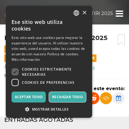
×
BULLI E PUPE IC MARTIRI 2025
Ese sitio web utiliza
ITALIAN
cookies
ENGLISH
BULLI E PUPE IC MARTIRI 2025
Este sitio web usa cookies para mejorar la
experiencia del usuario. Al utilizar nuestro
SPANISH
sitio web, usted acepta todas las cookies de
27 NOVIEMBRE 2025 - 10:00
acuerdo con nuestra Política de cookies.
LAS VENTAS EN LÍNEA TERMINARON
Más información
Música, Eventos en Vivo, Clubes
COOKIES ESTRICTAMENTE
NECESARIAS
spettacolo didattico
COOKIES DE PREFERENCIAS
Compartir este evento:
ACEPTAR TODO
RECHAZAR TODO
MOSTRAR DETALLES
ENTRADAS AGOTADAS