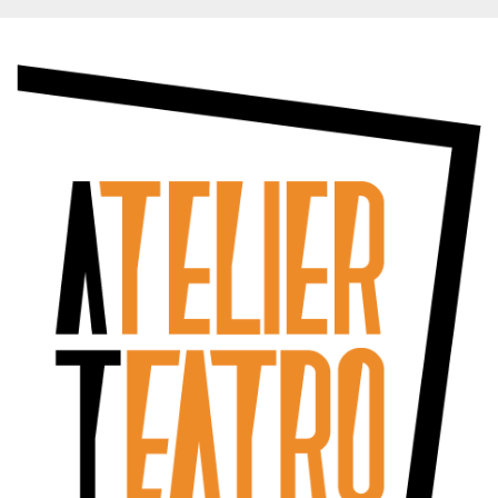
Cookies estrictamente necesarias
Cookies de preferencias
Las cookies estrictamente necesarias permiten
la funcionalidad principal del sitio web, como
el inicio de sesión de usuario y la gestión de
cuentas. El sitio web no se puede utilizar
correctamente sin las cookies estrictamente
necesarias.
Proveedor /
Nombre
Vencimiento
Descripción
Dominio
cf_clearance
1 año
Esta cookie es
Cloudflare,
utilizada por el
Inc.
servicio
.oooh.events
CloudFlare para
identificar el
tráfico web de
confianza y
anular cualquier
restricción de
seguridad
basada en la
dirección IP del
visitante. Es
esencial para
apoyar las
funciones de
seguridad de un