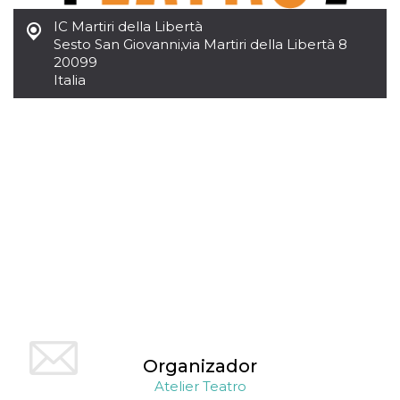
sitio web y
proporcionar
IC Martiri della Libertà
protección
Sesto San Giovanni
,
via Martiri della Libertà 8
contra visitantes
20099
maliciosos.
Italia
wordpress_test_cookie
Sesión
Se utiliza en
Automattic
sitios creados
Inc.
con Wordpress.
.oooh.events
Comprueba si el
navegador tiene
habilitadas las
cookies
PHPSESSID
Sesión
Cookie
PHP.net
generada por
oooh.events
aplicaciones
basadas en el
lenguaje PHP.
Este es un
identificador de
propósito
general que se
utiliza para
mantener las
variables de
sesión del
usuario.
Organizador
Normalmente es
un número
Atelier Teatro
generado al