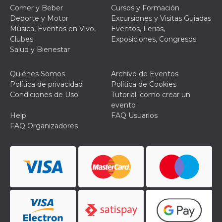
Script.com
Comer y Beber
Cursos y Formación
utiliza esta
cookie para
Deporte y Motor
Excursiones y Visitas Guiadas
recordar las
Música, Eventos en Vivo,
Eventos, Ferias,
preferencias de
consentimiento
Clubes
Exposiciones, Congresos
de cookies de
Salud y Bienestar
los visitantes. Es
necesario que el
banner de
cookies de
Quiénes Somos
Archivo de Eventos
Cookie-
Política de privacidad
Política de Cookies
Script.com
funcione
Condiciones de Uso
Tutorial: como crear un
correctamente.
evento
Help
FAQ Usuarios
Declaración de almacenamiento
FAQ Organizadores
Tipo de
Nombre
Descripción
almacenamiento
fbssls_314278995690155
Almacenamiento
de sesión
wpEmojiSettingsSupports
Almacenamiento
de sesión
cn_uc__
Almacenamiento
local