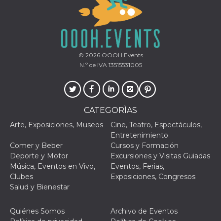
Script.com
utiliza esta
cookie para
recordar las
preferencias de
consentimiento
de cookies de
los visitantes. Es
© 2026
OOOH.Events
necesario que el
banner de
N.º de IVA 13515531005
cookies de
Cookie-
Script.com
funcione
correctamente.
CATEGORÌAS
Declaración de almacenamiento
Arte, Exposiciones, Museos
Cine, Teatro, Espectáculos,
Tipo de
Entretenimiento
Nombre
Descripción
almacenamiento
Comer y Beber
Cursos y Formación
fbssls_314278995690155
Almacenamiento
Deporte y Motor
Excursiones y Visitas Guiadas
de sesión
Música, Eventos en Vivo,
Eventos, Ferias,
wpEmojiSettingsSupports
Almacenamiento
Clubes
Exposiciones, Congresos
de sesión
Salud y Bienestar
cn_uc__
Almacenamiento
local
Quiénes Somos
Archivo de Eventos