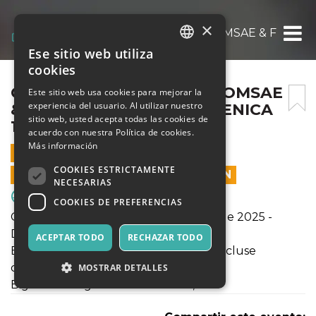
×
CAMPIONATI ITALIANI POOMSAE & FREESTY
Ese sitio web utiliza
ITALIAN
cookies
ENGLISH
CAMPIONATI ITALIANI POOMSAE
Este sitio web usa cookies para mejorar la
experiencia del usuario. Al utilizar nuestro
& FREESTYLE 2025 – DOMENICA
SPANISH
sitio web, usted acepta todas las cookies de
11/05
acuerdo con nuestra Política de cookies.
Más información
11 MAYO 2025 - 08:00
COOKIES ESTRICTAMENTE
LAS VENTAS EN LÍNEA TERMINARON
NECESARIAS
Deporte y Motores
COOKIES DE PREFERENCIAS
Campionati Italiani Poomsae & Freestyle 2025 -
DOMENICA 11/05
ACEPTAR TODO
RECHAZAR TODO
Biglietto prevendita online: € 9,50€ (incluse
commissioni di piattaforma)
MOSTRAR DETALLES
Biglietto in biglietteria fisica: € 10,00