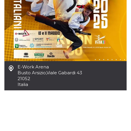
sitio web y
proporcionar
protección
contra visitantes
maliciosos.
wordpress_test_cookie
Sesión
Se utiliza en
Automattic
sitios creados
Inc.
con Wordpress.
.oooh.events
Comprueba si el
navegador tiene
habilitadas las
cookies
PHPSESSID
Sesión
Cookie
PHP.net
generada por
oooh.events
E-Work Arena
aplicaciones
Busto Arsizio
,
Viale Gabardi 43
basadas en el
21052
lenguaje PHP.
Este es un
Italia
identificador de
propósito
general que se
utiliza para
mantener las
variables de
sesión del
usuario.
Normalmente es
un número
generado al