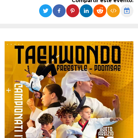
Compartir este evento:
Cookies estrictamente necesarias
Cookies de preferencias
Las cookies estrictamente necesarias permiten
la funcionalidad principal del sitio web, como
el inicio de sesión de usuario y la gestión de
cuentas. El sitio web no se puede utilizar
correctamente sin las cookies estrictamente
necesarias.
Proveedor /
Nombre
Vencimiento
Descripción
Dominio
cf_clearance
1 año
Esta cookie es
Cloudflare,
utilizada por el
Inc.
servicio
.oooh.events
CloudFlare para
identificar el
tráfico web de
confianza y
anular cualquier
restricción de
seguridad
basada en la
dirección IP del
visitante. Es
esencial para
apoyar las
funciones de
seguridad de un