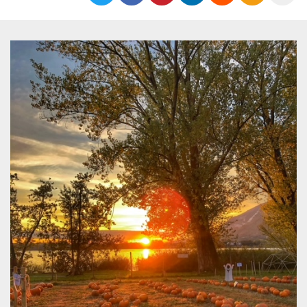
Cookies estrictamente necesarias
Cookies de preferencias
Las cookies estrictamente necesarias permiten
la funcionalidad principal del sitio web, como
el inicio de sesión de usuario y la gestión de
cuentas. El sitio web no se puede utilizar
correctamente sin las cookies estrictamente
necesarias.
Proveedor /
Nombre
Vencimiento
Descripción
Dominio
cf_clearance
1 año
Esta cookie es
Cloudflare,
utilizada por el
Inc.
servicio
.oooh.events
CloudFlare para
identificar el
tráfico web de
confianza y
anular cualquier
restricción de
seguridad
basada en la
dirección IP del
visitante. Es
esencial para
apoyar las
funciones de
seguridad de un