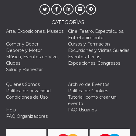
mantenie
coherenc
sesión y
proporc
servicios
CATEGORÌAS
personal
Arte, Exposiciones, Museos
Cine, Teatro, Espectáculos,
YSC
Sesión
YouTube
Google LLC
Entretenimiento
configura
.youtube.com
cookie p
Comer y Beber
Cursos y Formación
rastrear l
Deporte y Motor
Excursiones y Visitas Guiadas
de video
incrusta
Música, Eventos en Vivo,
Eventos, Ferias,
Clubes
Exposiciones, Congresos
VISITOR_INFO1_LIVE
5 meses 4
Youtube 
Google LLC
semanas
esta coo
.youtube.com
Salud y Bienestar
realizar 
seguimie
las prefe
Quiénes Somos
Archivo de Eventos
del usua
los vide
Política de privacidad
Política de Cookies
Youtube
Condiciones de Uso
Tutorial: como crear un
incrustad
sitios; t
evento
puede de
Help
FAQ Usuarios
si el visi
sitio web
FAQ Organizadores
utilizand
versión 
antigua d
interfaz 
Youtube.