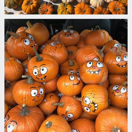
azar, la forma en
que se usa
puede ser
específico del
sitio, pero un
buen ejemplo es
mantener un
estado de inicio
de sesión para
un usuario entre
páginas.
m
1 año 1 mes
Esta cookie se
Stripe
utiliza
m.stripe.com
generalmente
para el
rendimiento y la
optimización de
los servicios de
procesamiento
de pagos,
facilitando el
almacenamiento
de contenidos
en el navegador
para hacer que
las páginas se
carguen más
rápido.
CookieScriptConsent
4 semanas 2
El servicio
CookieScript
días
Cookie-
oooh.events