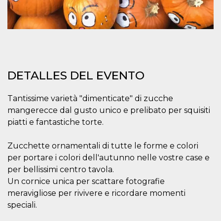
Script.com
utiliza esta
cookie para
recordar las
preferencias de
consentimiento
de cookies de
los visitantes. Es
necesario que el
banner de
cookies de
DETALLES DEL EVENTO
Cookie-
Script.com
funcione
Tantissime varietà "dimenticate" di zucche
correctamente.
mangerecce dal gusto unico e prelibato per squisiti
Declaración de almacenamiento
piatti e fantastiche torte.
Tipo de
Nombre
Descripción
almacenamiento
Zucchette ornamentali di tutte le forme e colori
fbssls_314278995690155
Almacenamiento
per portare i colori dell'autunno nelle vostre case e
de sesión
per bellissimi centro tavola.
wpEmojiSettingsSupports
Almacenamiento
Un cornice unica per scattare fotografie
de sesión
meravigliose per rivivere e ricordare momenti
cn_uc__
Almacenamiento
local
speciali.