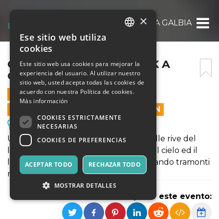
×
CAMPO DI ZUCCHE U-PICK A GALBIATE 19
Ese sitio web utiliza
ITALIAN
cookies
ENGLISH
CAMPO DI ZUCCHE U-PICK A
Este sitio web usa cookies para mejorar la
experiencia del usuario. Al utilizar nuestro
GALBIATE 19 SETTEMBRE
SPANISH
sitio web, usted acepta todas las cookies de
acuerdo con nuestra Política de cookies.
19 SEPTIEMBRE 2022 - 16:30
Más información
LAS VENTAS EN LÍNEA TERMINARON
COOKIES ESTRICTAMENTE
Excursiones y Visitas Guiadas
NECESARIAS
Un divertentissimo pumpkin-patch sulle rive del
COOKIES DE PREFERENCIAS
lago di Annone. A fine giornata anche il cielo ed il
lago i colorano di arancio e rosso regalando tramonti
ACEPTAR TODO
RECHAZAR TODO
mozzafiato.
MOSTRAR DETALLES
Compartir este evento: