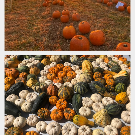
sitio web y
proporcionar
protección
contra visitantes
maliciosos.
wordpress_test_cookie
Sesión
Se utiliza en
Automattic
sitios creados
Inc.
con Wordpress.
.oooh.events
Comprueba si el
navegador tiene
habilitadas las
cookies
PHPSESSID
Sesión
Cookie
PHP.net
generada por
oooh.events
aplicaciones
basadas en el
lenguaje PHP.
Este es un
identificador de
propósito
general que se
utiliza para
mantener las
variables de
sesión del
usuario.
Normalmente es
un número
generado al