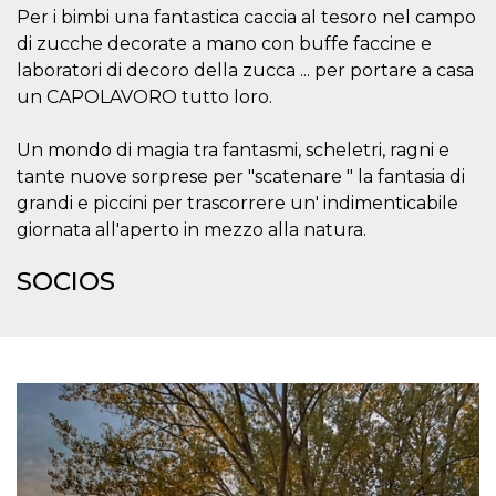
Per i bimbi una fantastica caccia al tesoro nel campo
di zucche decorate a mano con buffe faccine e
laboratori di decoro della zucca ... per portare a casa
un CAPOLAVORO tutto loro.
Proveedor /
Nombre
Vencimiento
Descripc
Un mondo di magia tra fantasmi, scheletri, ragni e
Dominio
tante nuove sorprese per "scatenare " la fantasia di
c_user
4 semanas 2
Cookie de
Meta
días
de sesió
Platform Inc.
grandi e piccini per trascorrere un' indimenticabile
usuario.
.facebook.com
giornata all'aperto in mezzo alla natura.
ser de se
permane
durante 
SOCIOS
datr
2 años
Esta coo
Meta
identifica
Platform Inc.
navegado
.facebook.com
conecta 
Facebook
directam
vinculad
usuario 
Faceboo
individua
Facebook
que se ut
ayudar c
seguridad