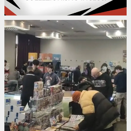
sitio web y
proporcionar
protección
contra visitantes
maliciosos.
wordpress_test_cookie
Sesión
Se utiliza en
Automattic
sitios creados
Inc.
con Wordpress.
.oooh.events
Comprueba si el
navegador tiene
habilitadas las
cookies
PHPSESSID
Sesión
Cookie
PHP.net
generada por
oooh.events
aplicaciones
basadas en el
lenguaje PHP.
Este es un
identificador de
propósito
general que se
utiliza para
mantener las
variables de
sesión del
usuario.
Normalmente es
un número
generado al