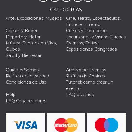
VISITOR_PRIVACY_METADATA
5 meses 4
Esta cook
YouTube
CATEGORÌAS
semanas
utiliza p
.youtube.com
almacena
Arte, Exposiciones, Museos
Cine, Teatro, Espectáculos,
consenti
Entretenimiento
del usuar
opciones
Comer y Beber
Cursos y Formación
privacid
Deporte y Motor
Excursiones y Visitas Guiadas
interacci
sitio. Reg
Música, Eventos en Vivo,
Eventos, Ferias,
datos sob
Clubes
Exposiciones, Congresos
consenti
del visit
Salud y Bienestar
relación
diversas 
y config
Quiénes Somos
Archivo de Eventos
de privac
asegura
Política de privacidad
Política de Cookies
sus prefe
Condiciones de Uso
Tutorial: como crear un
sean hon
futuras s
evento
Help
FAQ Usuarios
__Secure-ROLLOUT_TOKEN
.youtube.com
5 meses 4
Utilizzat
semanas
YouTube
FAQ Organizadores
gestire
l'implem
e la
sperimen
delle fun
Aiuta Go
controlla
nuove