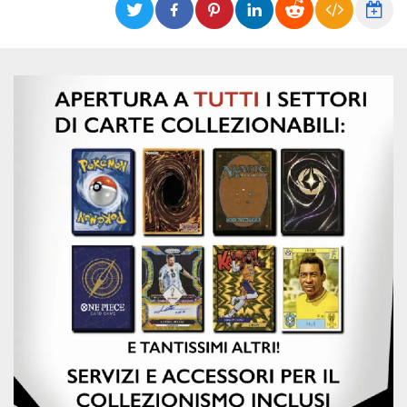
Cookies estrictamente necesarias
Cookies de preferencias
Las cookies estrictamente necesarias permiten
la funcionalidad principal del sitio web, como
el inicio de sesión de usuario y la gestión de
cuentas. El sitio web no se puede utilizar
correctamente sin las cookies estrictamente
necesarias.
Proveedor /
Nombre
Vencimiento
Descripción
Dominio
cf_clearance
1 año
Esta cookie es
Cloudflare,
utilizada por el
Inc.
servicio
.oooh.events
CloudFlare para
identificar el
tráfico web de
confianza y
anular cualquier
restricción de
seguridad
basada en la
dirección IP del
visitante. Es
esencial para
apoyar las
funciones de
seguridad de un