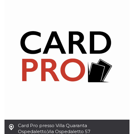
Script.com
utiliza esta
cookie para
recordar las
preferencias de
consentimiento
de cookies de
los visitantes. Es
necesario que el
banner de
cookies de
Cookie-
Script.com
funcione
correctamente.
Declaración de almacenamiento
Tipo de
Nombre
Descripción
almacenamiento
fbssls_314278995690155
Almacenamiento
de sesión
wpEmojiSettingsSupports
Almacenamiento
de sesión
cn_uc__
Almacenamiento
local
Card Pro presso Villa Quaranta
Ospedaletto
,
Via Ospedaletto 57