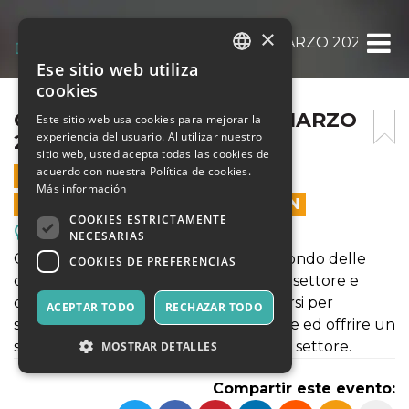
×
CARD PRO VERONA – 29 MARZO 2026
Ese sitio web utiliza
ITALIAN
cookies
ENGLISH
CARD PRO VERONA – 29 MARZO
Este sitio web usa cookies para mejorar la
experiencia del usuario. Al utilizar nuestro
2026
SPANISH
sitio web, usted acepta todas las cookies de
acuerdo con nuestra Política de cookies.
29 MARZO 2026 - 10:00
Más información
LAS VENTAS EN LÍNEA TERMINARON
COOKIES ESTRICTAMENTE
Reuniones, Ferias, Congresos.
NECESARIAS
Convegno dedicato interamente al mondo delle
COOKIES DE PREFERENCIAS
carte collezionabili in cui operatori del settore e
collezionisti hanno modo di confrontarsi per
ACEPTAR TODO
RECHAZAR TODO
sviluppare al meglio la propria passione ed offrire un
servizio su misura per ogni amante del settore.
MOSTRAR DETALLES
Compartir este evento: