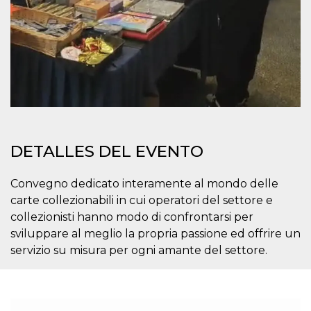
azar, la forma en
que se usa
puede ser
específico del
sitio, pero un
buen ejemplo es
mantener un
estado de inicio
de sesión para
un usuario entre
páginas.
m
1 año 1 mes
Esta cookie se
Stripe
utiliza
m.stripe.com
generalmente
para el
DETALLES DEL EVENTO
rendimiento y la
optimización de
los servicios de
Convegno dedicato interamente al mondo delle
procesamiento
de pagos,
carte collezionabili in cui operatori del settore e
facilitando el
almacenamiento
collezionisti hanno modo di confrontarsi per
de contenidos
sviluppare al meglio la propria passione ed offrire un
en el navegador
para hacer que
servizio su misura per ogni amante del settore.
las páginas se
carguen más
rápido.
CookieScriptConsent
4 semanas 2
El servicio
CookieScript
días
Cookie-
oooh.events