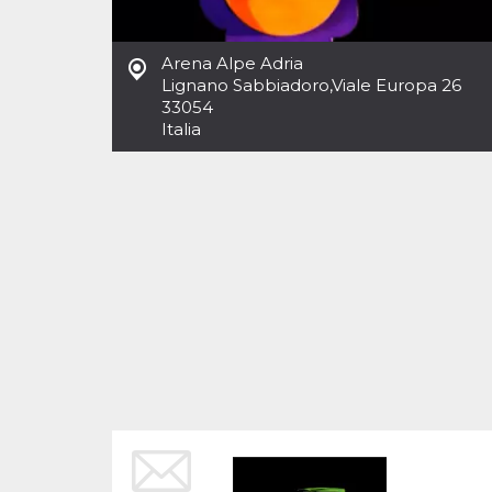
Cookies estrictamente necesarias
Cookies de preferencias
Arena Alpe Adria
Las cookies estrictamente necesarias permiten
Lignano Sabbiadoro
,
Viale Europa 26
la funcionalidad principal del sitio web, como
33054
el inicio de sesión de usuario y la gestión de
cuentas. El sitio web no se puede utilizar
Italia
correctamente sin las cookies estrictamente
necesarias.
Proveedor /
Nombre
Vencimiento
Descripción
Dominio
cf_clearance
1 año
Esta cookie es
Cloudflare,
utilizada por el
Inc.
servicio
.oooh.events
CloudFlare para
identificar el
tráfico web de
confianza y
anular cualquier
restricción de
seguridad
basada en la
dirección IP del
visitante. Es
esencial para
apoyar las
funciones de
seguridad de un