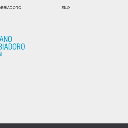
 SABBIADORO
EILO
T