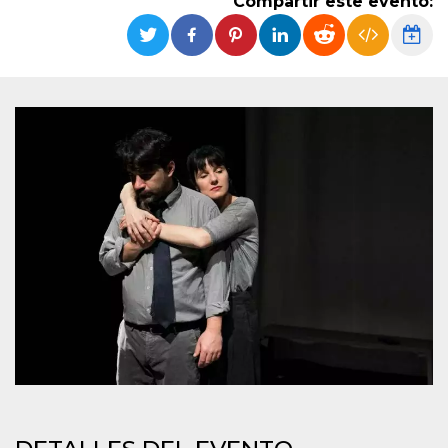
Compartir este evento:
Cookies estrictamente necesarias
Cookies de preferencias
Las cookies estrictamente necesarias permiten
la funcionalidad principal del sitio web, como
el inicio de sesión de usuario y la gestión de
cuentas. El sitio web no se puede utilizar
correctamente sin las cookies estrictamente
necesarias.
Proveedor /
Nombre
Vencimiento
Descripción
Dominio
cf_clearance
1 año
Esta cookie es
Cloudflare,
utilizada por el
Inc.
servicio
.oooh.events
CloudFlare para
identificar el
tráfico web de
confianza y
anular cualquier
restricción de
seguridad
basada en la
dirección IP del
visitante. Es
esencial para
apoyar las
funciones de
seguridad de un