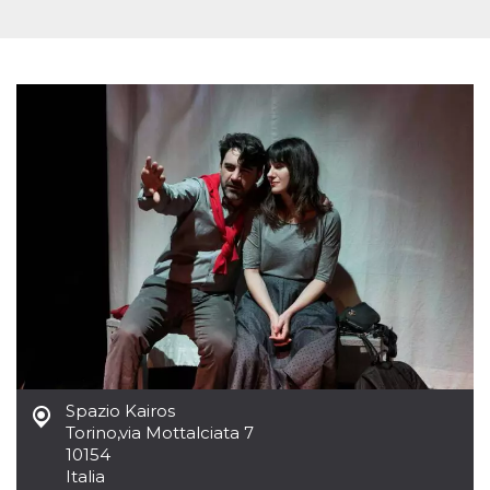
azar, la forma en
que se usa
puede ser
específico del
sitio, pero un
buen ejemplo es
mantener un
estado de inicio
de sesión para
un usuario entre
páginas.
m
1 año 1 mes
Esta cookie se
Stripe
utiliza
m.stripe.com
generalmente
para el
rendimiento y la
optimización de
los servicios de
procesamiento
de pagos,
facilitando el
almacenamiento
de contenidos
en el navegador
para hacer que
las páginas se
Spazio Kairos
carguen más
Torino
,
via Mottalciata 7
rápido.
10154
CookieScriptConsent
4 semanas 2
El servicio
CookieScript
Italia
días
Cookie-
oooh.events