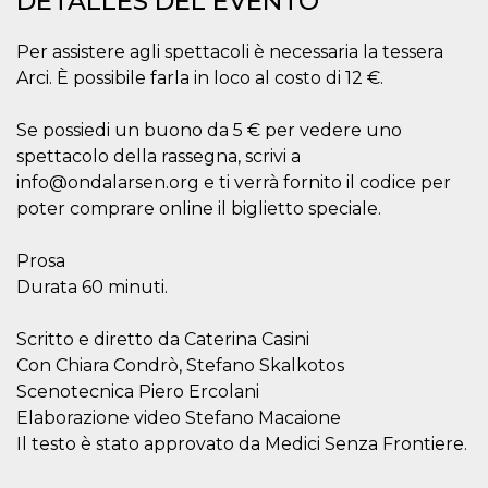
DETALLES DEL EVENTO
sitio web y
proporcionar
protección
Per assistere agli spettacoli è necessaria la tessera
contra visitantes
maliciosos.
Arci. È possibile farla in loco al costo di 12 €.
wordpress_test_cookie
Sesión
Se utiliza en
Automattic
sitios creados
Inc.
Se possiedi un buono da 5 € per vedere uno
con Wordpress.
.oooh.events
Comprueba si el
spettacolo della rassegna, scrivi a
navegador tiene
info@ondalarsen.org e ti verrà fornito il codice per
habilitadas las
cookies
poter comprare online il biglietto speciale.
PHPSESSID
Sesión
Cookie
PHP.net
generada por
oooh.events
Prosa
aplicaciones
basadas en el
Durata 60 minuti.
lenguaje PHP.
Este es un
identificador de
propósito
Scritto e diretto da Caterina Casini
general que se
Con Chiara Condrò, Stefano Skalkotos
utiliza para
mantener las
Scenotecnica Piero Ercolani
variables de
sesión del
Elaborazione video Stefano Macaione
usuario.
Il testo è stato approvato da Medici Senza Frontiere.
Normalmente es
un número
generado al