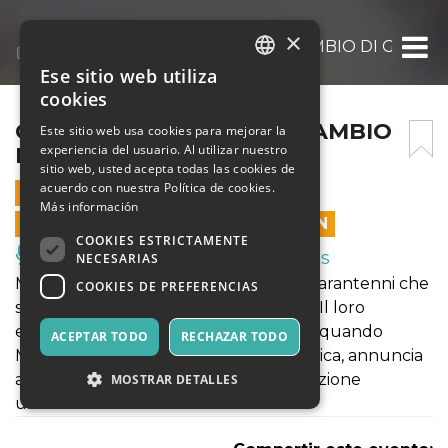
×
CEDESI MACELLERIA IN CAMBIO DI GIARD
Ese sitio web utiliza
ITALIAN
cookies
ENGLISH
CEDESI MACELLERIA IN CAMBIO
Este sitio web usa cookies para mejorar la
experiencia del usuario. Al utilizar nuestro
DI GIARDINO
SPANISH
sitio web, usted acepta todas las cookies de
acuerdo con nuestra Política de cookies.
19 NOVIEMBRE 2021 - 21:00
Más información
LAS VENTAS EN LÍNEA TERMINARON
COOKIES ESTRICTAMENTE
Música, Eventos en Vivo, Clubes
NECESARIAS
Marta e Vittorio sono una coppia di quarantenni che
COOKIES DE PREFERENCIAS
si amano, convivono e non hanno figli. Il loro
equilibrio sentimentale entrerà in crisi quando
ACEPTAR TODO
RECHAZAR TODO
Marta in maniera improvvisa e traumatica, annuncia
a Vittorio che partirà con un’organizzazione
MOSTRAR DETALLES
umanitaria