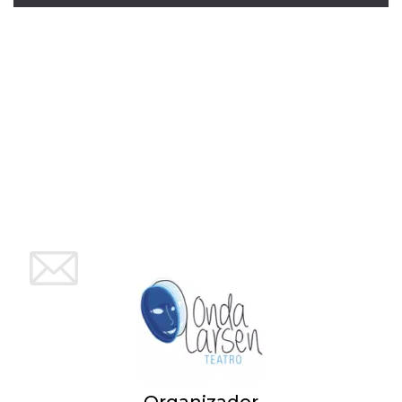
Script.com
utiliza esta
cookie para
recordar las
preferencias de
consentimiento
de cookies de
los visitantes. Es
necesario que el
banner de
cookies de
Cookie-
Script.com
funcione
correctamente.
Declaración de almacenamiento
Tipo de
Nombre
Descripción
almacenamiento
fbssls_314278995690155
Almacenamiento
de sesión
wpEmojiSettingsSupports
Almacenamiento
de sesión
cn_uc__
Almacenamiento
local
Organizador