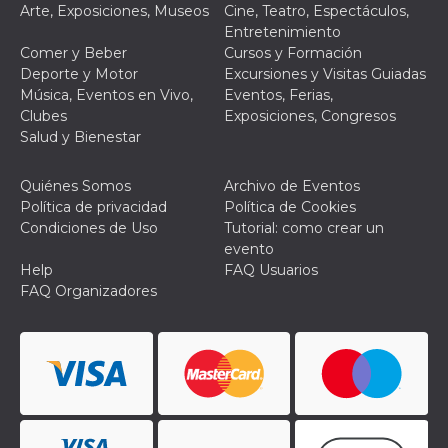
Arte, Exposiciones, Museos
Cine, Teatro, Espectáculos,
actividad
de sesió
Entretenimiento
sospecho
Comer y Beber
Cursos y Formación
especial
la detecc
Deporte y Motor
Excursiones y Visitas Guiadas
bots que
Música, Eventos en Vivo,
Eventos, Ferias,
acceder a
servicio
Clubes
Exposiciones, Congresos
también 
Salud y Bienestar
el perfil 
comport
asociado
cookie d
Quiénes Somos
Archivo de Eventos
se elimin
Política de privacidad
Política de Cookies
después 
días. Est
Condiciones de Uso
Tutorial: como crear un
también 
evento
través d
gusta y o
Help
FAQ Usuarios
botones 
FAQ Organizadores
etiqueta
Faceboo
colocado
muchos s
web dife
dpr
.facebook.com
1 semana
permette
controlla
funzione
su Faceb
pulsante
piace”, r