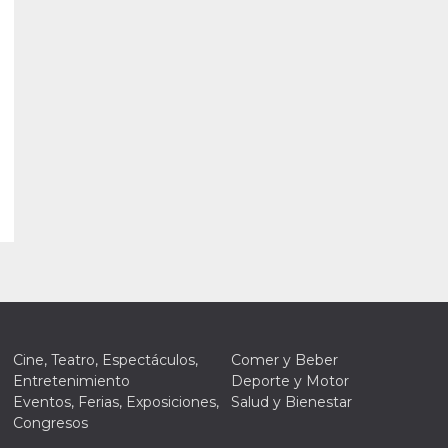
Cine, Teatro, Espectáculos,
Comer y Beber
Entretenimiento
Deporte y Motor
Eventos, Ferias, Exposiciones,
Salud y Bienestar
Congresos