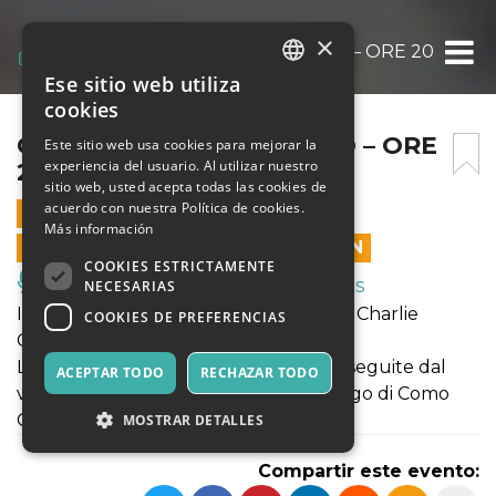
×
CHAPLINIANA 2023 COMO – ORE 20
Ese sitio web utiliza
ITALIAN
cookies
ENGLISH
CHAPLINIANA 2023 COMO – ORE
Este sitio web usa cookies para mejorar la
experiencia del usuario. Al utilizar nuestro
20
SPANISH
sitio web, usted acepta todas las cookies de
acuerdo con nuestra Política de cookies.
28 MAYO 2023 - 20:00
Más información
LAS VENTAS EN LÍNEA TERMINARON
COOKIES ESTRICTAMENTE
Música, Eventos en Vivo, Clubes
NECESARIAS
I più divertenti cortometraggi di e con Charlie
COOKIES DE PREFERENCIAS
Chaplin e Mabel Normand.
Le musiche di Rossella Spinosa sono eseguite dal
ACEPTAR TODO
RECHAZAR TODO
vivo dall’Orchestra di Bellagio e del Lago di Como
Condividi questo evento:
MOSTRAR DETALLES
Compartir este evento: