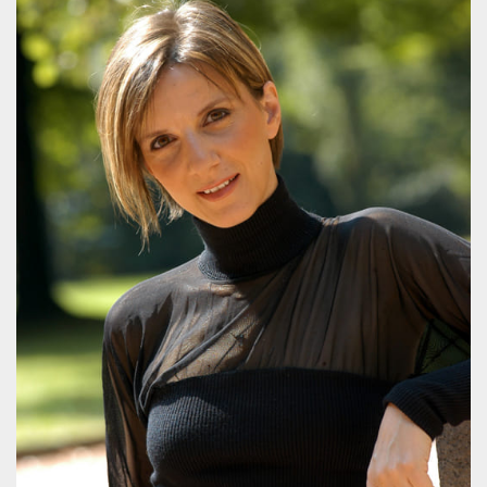
sitio web y
proporcionar
protección
contra visitantes
maliciosos.
wordpress_test_cookie
Sesión
Se utiliza en
Automattic
sitios creados
Inc.
con Wordpress.
.oooh.events
Comprueba si el
navegador tiene
habilitadas las
cookies
PHPSESSID
Sesión
Cookie
PHP.net
generada por
oooh.events
aplicaciones
basadas en el
lenguaje PHP.
Este es un
identificador de
propósito
general que se
utiliza para
mantener las
variables de
sesión del
usuario.
Normalmente es
un número
generado al