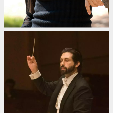
azar, la forma en
que se usa
puede ser
específico del
sitio, pero un
buen ejemplo es
mantener un
estado de inicio
de sesión para
un usuario entre
páginas.
m
1 año 1 mes
Esta cookie se
Stripe
utiliza
m.stripe.com
generalmente
para el
rendimiento y la
optimización de
los servicios de
procesamiento
de pagos,
facilitando el
almacenamiento
de contenidos
en el navegador
para hacer que
las páginas se
carguen más
rápido.
CookieScriptConsent
4 semanas 2
El servicio
CookieScript
días
Cookie-
oooh.events