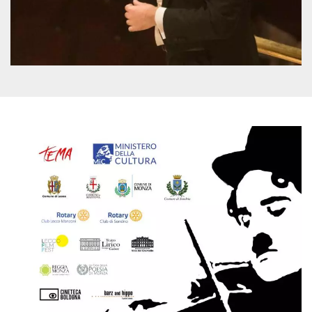
Script.com
utiliza esta
cookie para
recordar las
preferencias de
consentimiento
de cookies de
los visitantes. Es
necesario que el
banner de
cookies de
Cookie-
Script.com
funcione
correctamente.
Declaración de almacenamiento
Tipo de
Nombre
Descripción
almacenamiento
fbssls_314278995690155
Almacenamiento
de sesión
wpEmojiSettingsSupports
Almacenamiento
de sesión
cn_uc__
Almacenamiento
local