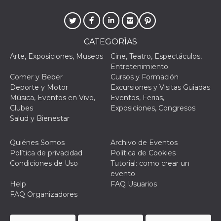
le impos
della lin
permetto
condivide
pagina.
CATEGORÌAS
fr
3 meses
Contiene
Meta
combina
Arte, Exposiciones, Museos
Cine, Teatro, Espectáculos,
Platform Inc.
identific
.facebook.com
Entretenimiento
única de
navegado
Comer y Beber
Cursos y Formación
utiliza p
Deporte y Motor
Excursiones y Visitas Guiadas
publicid
dirigida.
Música, Eventos en Vivo,
Eventos, Ferias,
Clubes
Exposiciones, Congresos
oo
5 años
Cookie d
Meta
exclusió
Salud y Bienestar
Platform Inc.
anuncios
.facebook.com
sb
2 años
Identific
Meta
Quiénes Somos
Archivo de Eventos
navegad
Platform Inc.
Política de privacidad
Política de Cookies
Faceboo
.facebook.com
autentica
Condiciones de Uso
Tutorial: como crear un
marketin
evento
cookies 
función
Help
FAQ Usuarios
específic
FAQ Organizadores
Faceboo
usida
.facebook.com
Sesión
raccoglie
informaz