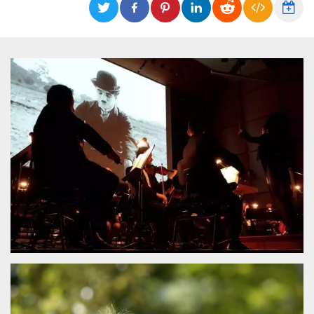
Cookies estrictamente necesarias
Cookies de preferencias
Las cookies estrictamente necesarias permiten
la funcionalidad principal del sitio web, como
el inicio de sesión de usuario y la gestión de
cuentas. El sitio web no se puede utilizar
correctamente sin las cookies estrictamente
necesarias.
Proveedor /
Nombre
Vencimiento
Descripción
Dominio
cf_clearance
1 año
Esta cookie es
Cloudflare,
utilizada por el
Inc.
servicio
.oooh.events
CloudFlare para
identificar el
tráfico web de
confianza y
anular cualquier
restricción de
seguridad
basada en la
dirección IP del
visitante. Es
esencial para
apoyar las
funciones de
seguridad de un