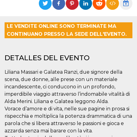
Cookies estrictamente necesarias
Cookies de preferencias
Las cookies estrictamente necesarias permiten
LE VENDITE ONLINE SONO TERMINATE MA
la funcionalidad principal del sitio web, como
el inicio de sesión de usuario y la gestión de
CONTINUANO PRESSO LA SEDE DELL'EVENTO.
cuentas. El sitio web no se puede utilizar
correctamente sin las cookies estrictamente
necesarias.
Proveedor /
DETALLES DEL EVENTO
Nombre
Vencimiento
Descripción
Dominio
cf_clearance
1 año
Esta cookie es
Cloudflare,
Liliana Massari e Galatea Ranzi, due signore della
utilizada por el
Inc.
servicio
.oooh.events
scena, due donne, alle prese con un materiale
CloudFlare para
identificar el
incandescente, ci conducono in un profondo,
tráfico web de
imperdibile viaggio attraverso l’indomabile vitalità di
confianza y
anular cualquier
Alda Merini. Liliana e Galatea leggono Alda.
restricción de
seguridad
Vorace d’amore e di vita, nelle sue pagine in prosa si
basada en la
dirección IP del
rispecchia e moltiplica la potenza drammatica di una
visitante. Es
parola che si libera attraverso le passioni e gioca e
esencial para
apoyar las
azzarda senza mai barare con la vita.
funciones de
seguridad de un