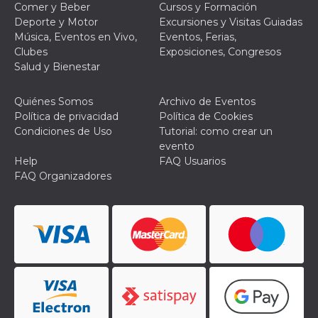
Comer y Beber
Cursos y Formación
actividad
de sesió
Deporte y Motor
Excursiones y Visitas Guiadas
sospecho
Música, Eventos en Vivo,
Eventos, Ferias,
especial
la detecc
Clubes
Exposiciones, Congresos
bots que
Salud y Bienestar
acceder a
servicio
también 
el perfil 
Quiénes Somos
Archivo de Eventos
comport
Política de privacidad
Política de Cookies
asociado
cookie d
Condiciones de Uso
Tutorial: como crear un
se elimin
evento
después 
días. Est
Help
FAQ Usuarios
también 
FAQ Organizadores
través d
gusta y o
botones 
etiqueta
Faceboo
colocado
muchos s
web dife
dpr
.facebook.com
1 semana
permette
controlla
funzione
su Faceb
pulsante
piace”, r