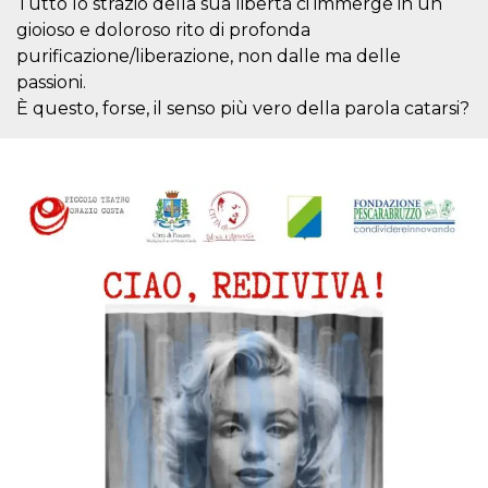
Tutto lo strazio della sua libertà ci immerge in un
sitio web y
gioioso e doloroso rito di profonda
proporcionar
protección
purificazione/liberazione, non dalle ma delle
contra visitantes
maliciosos.
passioni.
È questo, forse, il senso più vero della parola catarsi?
wordpress_test_cookie
Sesión
Se utiliza en
Automattic
sitios creados
Inc.
con Wordpress.
.oooh.events
Comprueba si el
navegador tiene
habilitadas las
cookies
PHPSESSID
Sesión
Cookie
PHP.net
generada por
oooh.events
aplicaciones
basadas en el
lenguaje PHP.
Este es un
identificador de
propósito
general que se
utiliza para
mantener las
variables de
sesión del
usuario.
Normalmente es
un número
generado al