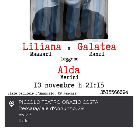
azar, la forma en
que se usa
puede ser
específico del
sitio, pero un
buen ejemplo es
mantener un
estado de inicio
de sesión para
un usuario entre
páginas.
m
1 año 1 mes
Esta cookie se
Stripe
utiliza
m.stripe.com
generalmente
para el
rendimiento y la
optimización de
los servicios de
procesamiento
de pagos,
facilitando el
almacenamiento
de contenidos
PICCOLO TEATRO ORAZIO COSTA
en el navegador
Pescara
,
Viale d'Annunzio, 29
para hacer que
las páginas se
65127
carguen más
Italia
rápido.
CookieScriptConsent
4 semanas 2
El servicio
CookieScript
días
Cookie-
oooh.events