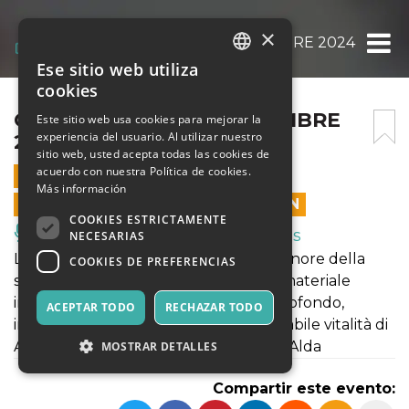
×
CIAO, REDIVIVA! 13 NOVEMBRE 2024 21:15
Ese sitio web utiliza
ITALIAN
cookies
ENGLISH
CIAO, REDIVIVA! 13 NOVEMBRE
Este sitio web usa cookies para mejorar la
experiencia del usuario. Al utilizar nuestro
2024 21:15
SPANISH
sitio web, usted acepta todas las cookies de
acuerdo con nuestra Política de cookies.
13 NOVIEMBRE 2024 - 21:15
Más información
LAS VENTAS EN LÍNEA TERMINARON
COOKIES ESTRICTAMENTE
Música, Eventos en Vivo, Clubes
NECESARIAS
Liliana Massari e Galatea Ranzi, due signore della
COOKIES DE PREFERENCIAS
scena, due donne, alle prese con un materiale
incandescente, ci conducono in un profondo,
ACEPTAR TODO
RECHAZAR TODO
imperdibile viaggio attraverso l’indomabile vitalità di
Alda Merini. Liliana e Galatea leggono Alda
MOSTRAR DETALLES
Compartir este evento: